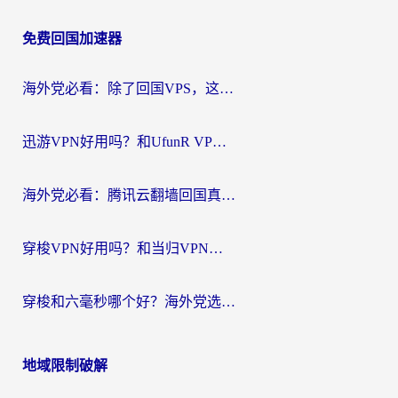
章
免费回国加速器
导
航
海外党必看：除了回国VPS，这样选加速器也能无缝刷国内资源？
迅游VPN好用吗？和UfunR VPN对比哪个回国效果更好？海外党亲测避坑指南
海外党必看：腾讯云翻墙回国真的好用吗？+ 3步选对回国加速器指南
穿梭VPN好用吗？和当归VPN对比哪个回国效果更好？海外党亲测实用指南
穿梭和六毫秒哪个好？海外党选回国加速器的避坑指南，附番茄加速器实测
地域限制破解