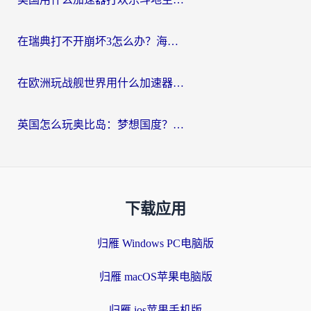
在瑞典打不开崩坏3怎么办？海外玩家亲测有效的国服游戏加速指南
在欧洲玩战舰世界用什么加速器比较好用？老玩家亲测有效的低延迟方案
英国怎么玩奥比岛：梦想国度？海外党不卡攻略+加速器选择秘籍
下载应用
归雁 Windows PC电脑版
归雁 macOS苹果电脑版
归雁 ios苹果手机版