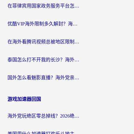
在菲律宾用国家政务服务平台怎么把定位修改到中国国内？3步解决+海外看剧听歌全攻略
优酷VIP海外限制多久解封？海外党必看的跨区难题一站式解决指南
在海外看腾讯视频总被地区限制？选对回国加速器，还能解决泰国政务网和蜻蜓FM卡顿问题
泰国怎么打不开我的长沙？海外党追剧看片的破局指南
国外怎么看魅影直播？海外党亲测有效的回国加速指南（附听歌、看央视VIP技巧）
游戏加速器回国
海外党玩绝区零总掉线？2026绝区零加速器推荐+跨平台国服游戏加速攻略
美国用什么加速器打欢乐斗地主？海外党亲测有效的国服游戏加速指南