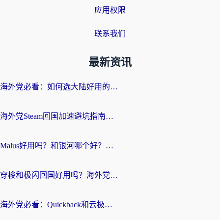
应用权限
联系我们
最新资讯
海外党必看：如何选大陆好用的vpn？一篇解决你的回国访问难题
海外党Steam回国加速避坑指南：从延迟卡顿到无缝畅玩，我踩过的坑和最优解
Malus好用吗？和银河哪个好？海外党选回国加速器的避坑指南（附乌克兰玩国内游戏实测）
穿梭和极闪回国好用吗？海外党亲测4款加速器+1个隐藏宝藏
海外党必看：Quickback和云极好用吗？3招教你选对回国加速器（附PC端VPN实测对比）