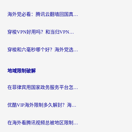
海外党必看：腾讯云翻墙回国真的好用吗？+ 3步选对回国加速器指南
穿梭VPN好用吗？和当归VPN对比哪个回国效果更好？海外党亲测实用指南
穿梭和六毫秒哪个好？海外党选回国加速器的避坑指南，附番茄加速器实测
地域限制破解
在菲律宾用国家政务服务平台怎么把定位修改到中国国内？3步解决+海外看剧听歌全攻略
优酷VIP海外限制多久解封？海外党必看的跨区难题一站式解决指南
在海外看腾讯视频总被地区限制？选对回国加速器，还能解决泰国政务网和蜻蜓FM卡顿问题