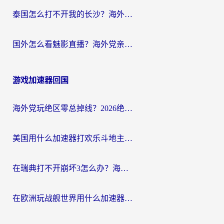
泰国怎么打不开我的长沙？海外党追剧看片的破局指南
国外怎么看魅影直播？海外党亲测有效的回国加速指南（附听歌、看央视VIP技巧）
游戏加速器回国
海外党玩绝区零总掉线？2026绝区零加速器推荐+跨平台国服游戏加速攻略
美国用什么加速器打欢乐斗地主？海外党亲测有效的国服游戏加速指南
在瑞典打不开崩坏3怎么办？海外玩家亲测有效的国服游戏加速指南
在欧洲玩战舰世界用什么加速器比较好用？老玩家亲测有效的低延迟方案