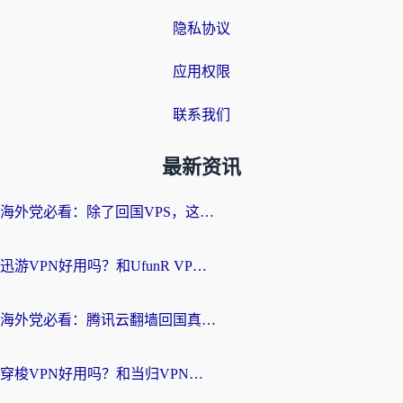
隐私协议
应用权限
联系我们
最新资讯
海外党必看：除了回国VPS，这样选加速器也能无缝刷国内资源？
迅游VPN好用吗？和UfunR VPN对比哪个回国效果更好？海外党亲测避坑指南
海外党必看：腾讯云翻墙回国真的好用吗？+ 3步选对回国加速器指南
穿梭VPN好用吗？和当归VPN对比哪个回国效果更好？海外党亲测实用指南