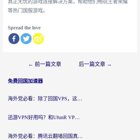
真正无忧的游戏连接解决方案，帮助他们畅玩王者荣耀
等热门国服游戏。
Spread the love
文
←
前一篇文章
后一篇文章
→
章
免费回国加速器
导
航
海外党必看：除了回国VPS，这样选加速器也能无缝刷国内资源？
迅游VPN好用吗？和UfunR VPN对比哪个回国效果更好？海外党亲测避坑指南
海外党必看：腾讯云翻墙回国真的好用吗？+ 3步选对回国加速器指南