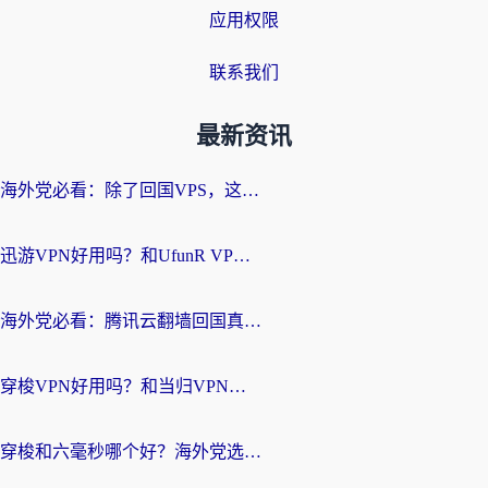
应用权限
联系我们
最新资讯
海外党必看：除了回国VPS，这样选加速器也能无缝刷国内资源？
迅游VPN好用吗？和UfunR VPN对比哪个回国效果更好？海外党亲测避坑指南
海外党必看：腾讯云翻墙回国真的好用吗？+ 3步选对回国加速器指南
穿梭VPN好用吗？和当归VPN对比哪个回国效果更好？海外党亲测实用指南
穿梭和六毫秒哪个好？海外党选回国加速器的避坑指南，附番茄加速器实测