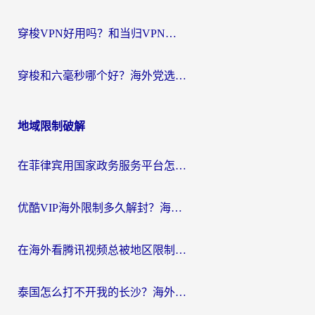
穿梭VPN好用吗？和当归VPN对比哪个回国效果更好？海外党亲测实用指南
穿梭和六毫秒哪个好？海外党选回国加速器的避坑指南，附番茄加速器实测
地域限制破解
在菲律宾用国家政务服务平台怎么把定位修改到中国国内？3步解决+海外看剧听歌全攻略
优酷VIP海外限制多久解封？海外党必看的跨区难题一站式解决指南
在海外看腾讯视频总被地区限制？选对回国加速器，还能解决泰国政务网和蜻蜓FM卡顿问题
泰国怎么打不开我的长沙？海外党追剧看片的破局指南