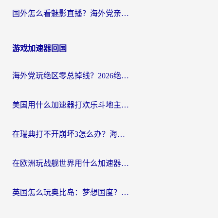
国外怎么看魅影直播？海外党亲测有效的回国加速指南（附听歌、看央视VIP技巧）
游戏加速器回国
海外党玩绝区零总掉线？2026绝区零加速器推荐+跨平台国服游戏加速攻略
美国用什么加速器打欢乐斗地主？海外党亲测有效的国服游戏加速指南
在瑞典打不开崩坏3怎么办？海外玩家亲测有效的国服游戏加速指南
在欧洲玩战舰世界用什么加速器比较好用？老玩家亲测有效的低延迟方案
英国怎么玩奥比岛：梦想国度？海外党不卡攻略+加速器选择秘籍