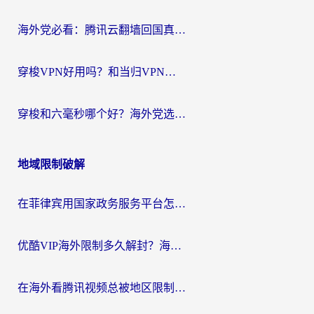
海外党必看：腾讯云翻墙回国真的好用吗？+ 3步选对回国加速器指南
穿梭VPN好用吗？和当归VPN对比哪个回国效果更好？海外党亲测实用指南
穿梭和六毫秒哪个好？海外党选回国加速器的避坑指南，附番茄加速器实测
地域限制破解
在菲律宾用国家政务服务平台怎么把定位修改到中国国内？3步解决+海外看剧听歌全攻略
优酷VIP海外限制多久解封？海外党必看的跨区难题一站式解决指南
在海外看腾讯视频总被地区限制？选对回国加速器，还能解决泰国政务网和蜻蜓FM卡顿问题