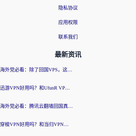
隐私协议
应用权限
联系我们
最新资讯
海外党必看：除了回国VPS，这样选加速器也能无缝刷国内资源？
迅游VPN好用吗？和UfunR VPN对比哪个回国效果更好？海外党亲测避坑指南
海外党必看：腾讯云翻墙回国真的好用吗？+ 3步选对回国加速器指南
穿梭VPN好用吗？和当归VPN对比哪个回国效果更好？海外党亲测实用指南