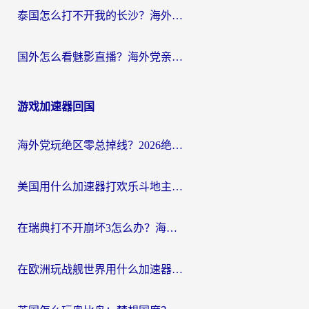
泰国怎么打不开我的长沙？海外党追剧看片的破局指南
国外怎么看魅影直播？海外党亲测有效的回国加速指南（附听歌、看央视VIP技巧）
游戏加速器回国
海外党玩绝区零总掉线？2026绝区零加速器推荐+跨平台国服游戏加速攻略
美国用什么加速器打欢乐斗地主？海外党亲测有效的国服游戏加速指南
在瑞典打不开崩坏3怎么办？海外玩家亲测有效的国服游戏加速指南
在欧洲玩战舰世界用什么加速器比较好用？老玩家亲测有效的低延迟方案