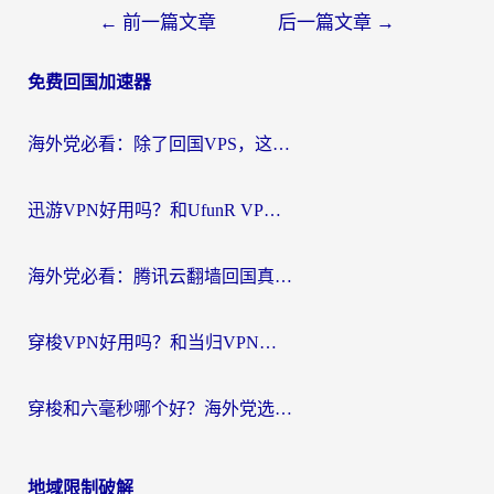
文
←
前一篇文章
后一篇文章
→
章
免费回国加速器
导
航
海外党必看：除了回国VPS，这样选加速器也能无缝刷国内资源？
迅游VPN好用吗？和UfunR VPN对比哪个回国效果更好？海外党亲测避坑指南
海外党必看：腾讯云翻墙回国真的好用吗？+ 3步选对回国加速器指南
穿梭VPN好用吗？和当归VPN对比哪个回国效果更好？海外党亲测实用指南
穿梭和六毫秒哪个好？海外党选回国加速器的避坑指南，附番茄加速器实测
地域限制破解