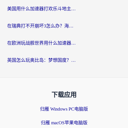
美国用什么加速器打欢乐斗地主？海外党亲测有效的国服游戏加速指南
在瑞典打不开崩坏3怎么办？海外玩家亲测有效的国服游戏加速指南
在欧洲玩战舰世界用什么加速器比较好用？老玩家亲测有效的低延迟方案
英国怎么玩奥比岛：梦想国度？海外党不卡攻略+加速器选择秘籍
下载应用
归雁 Windows PC电脑版
归雁 macOS苹果电脑版