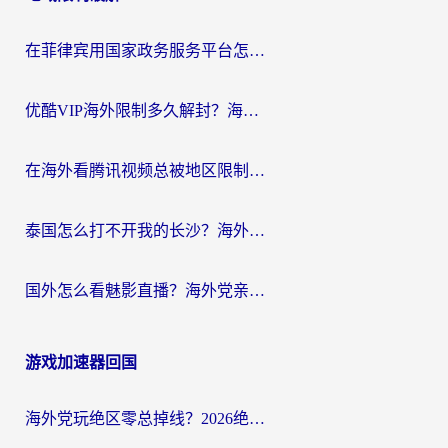
在菲律宾用国家政务服务平台怎么把定位修改到中国国内？3步解决+海外看剧听歌全攻略
优酷VIP海外限制多久解封？海外党必看的跨区难题一站式解决指南
在海外看腾讯视频总被地区限制？选对回国加速器，还能解决泰国政务网和蜻蜓FM卡顿问题
泰国怎么打不开我的长沙？海外党追剧看片的破局指南
国外怎么看魅影直播？海外党亲测有效的回国加速指南（附听歌、看央视VIP技巧）
游戏加速器回国
海外党玩绝区零总掉线？2026绝区零加速器推荐+跨平台国服游戏加速攻略