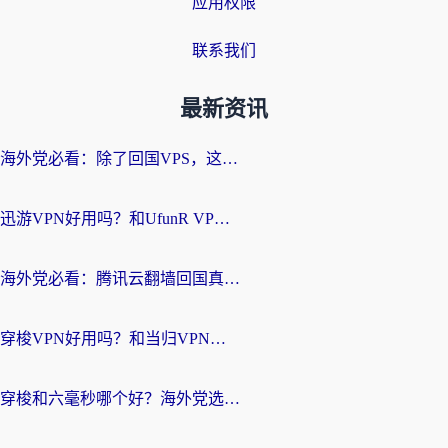
应用权限
联系我们
最新资讯
海外党必看：除了回国VPS，这样选加速器也能无缝刷国内资源？
迅游VPN好用吗？和UfunR VPN对比哪个回国效果更好？海外党亲测避坑指南
海外党必看：腾讯云翻墙回国真的好用吗？+ 3步选对回国加速器指南
穿梭VPN好用吗？和当归VPN对比哪个回国效果更好？海外党亲测实用指南
穿梭和六毫秒哪个好？海外党选回国加速器的避坑指南，附番茄加速器实测