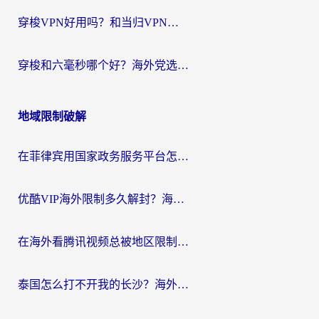
穿梭VPN好用吗？和当归VPN对比哪个回国效果更好？海外党亲测实用指南
穿梭和六毫秒哪个好？海外党选回国加速器的避坑指南，附番茄加速器实测
地域限制破解
在菲律宾用国家政务服务平台怎么把定位修改到中国国内？3步解决+海外看剧听歌全攻略
优酷VIP海外限制多久解封？海外党必看的跨区难题一站式解决指南
在海外看腾讯视频总被地区限制？选对回国加速器，还能解决泰国政务网和蜻蜓FM卡顿问题
泰国怎么打不开我的长沙？海外党追剧看片的破局指南