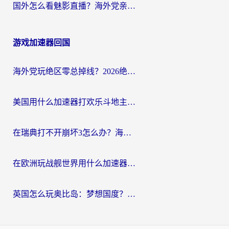
国外怎么看魅影直播？海外党亲测有效的回国加速指南（附听歌、看央视VIP技巧）
游戏加速器回国
海外党玩绝区零总掉线？2026绝区零加速器推荐+跨平台国服游戏加速攻略
美国用什么加速器打欢乐斗地主？海外党亲测有效的国服游戏加速指南
在瑞典打不开崩坏3怎么办？海外玩家亲测有效的国服游戏加速指南
在欧洲玩战舰世界用什么加速器比较好用？老玩家亲测有效的低延迟方案
英国怎么玩奥比岛：梦想国度？海外党不卡攻略+加速器选择秘籍