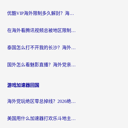
优酷VIP海外限制多久解封？海外党必看的跨区难题一站式解决指南
在海外看腾讯视频总被地区限制？选对回国加速器，还能解决泰国政务网和蜻蜓FM卡顿问题
泰国怎么打不开我的长沙？海外党追剧看片的破局指南
国外怎么看魅影直播？海外党亲测有效的回国加速指南（附听歌、看央视VIP技巧）
游戏加速器回国
海外党玩绝区零总掉线？2026绝区零加速器推荐+跨平台国服游戏加速攻略
美国用什么加速器打欢乐斗地主？海外党亲测有效的国服游戏加速指南