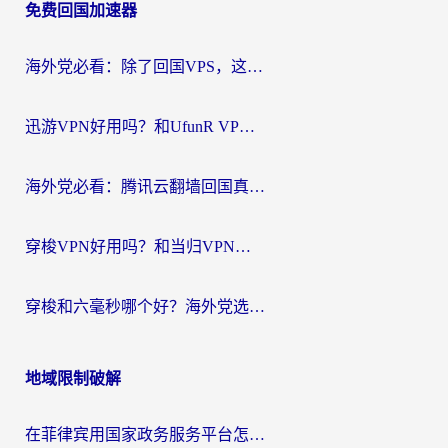
免费回国加速器
导
航
海外党必看：除了回国VPS，这样选加速器也能无缝刷国内资源？
迅游VPN好用吗？和UfunR VPN对比哪个回国效果更好？海外党亲测避坑指南
海外党必看：腾讯云翻墙回国真的好用吗？+ 3步选对回国加速器指南
穿梭VPN好用吗？和当归VPN对比哪个回国效果更好？海外党亲测实用指南
穿梭和六毫秒哪个好？海外党选回国加速器的避坑指南，附番茄加速器实测
地域限制破解
在菲律宾用国家政务服务平台怎么把定位修改到中国国内？3步解决+海外看剧听歌全攻略