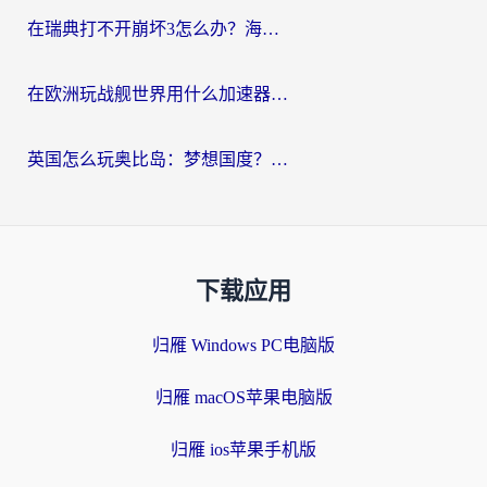
在瑞典打不开崩坏3怎么办？海外玩家亲测有效的国服游戏加速指南
在欧洲玩战舰世界用什么加速器比较好用？老玩家亲测有效的低延迟方案
英国怎么玩奥比岛：梦想国度？海外党不卡攻略+加速器选择秘籍
下载应用
归雁 Windows PC电脑版
归雁 macOS苹果电脑版
归雁 ios苹果手机版