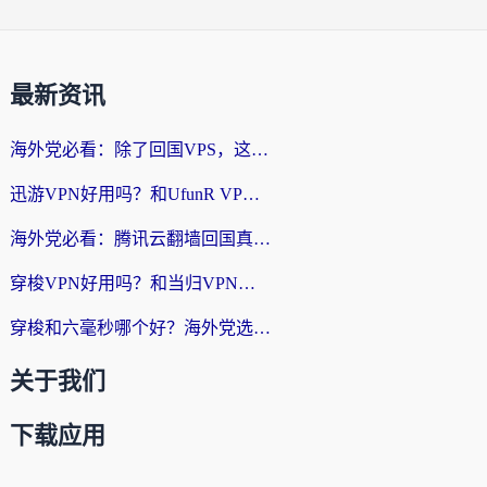
最新资讯
海外党必看：除了回国VPS，这样选加速器也能无缝刷国内资源？
迅游VPN好用吗？和UfunR VPN对比哪个回国效果更好？海外党亲测避坑指南
海外党必看：腾讯云翻墙回国真的好用吗？+ 3步选对回国加速器指南
穿梭VPN好用吗？和当归VPN对比哪个回国效果更好？海外党亲测实用指南
穿梭和六毫秒哪个好？海外党选回国加速器的避坑指南，附番茄加速器实测
关于我们
下载应用