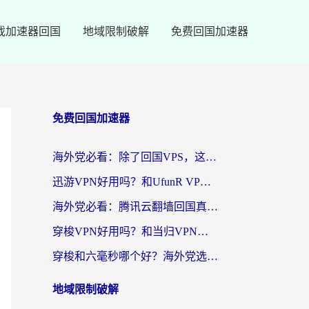
戏加速器回国
地域限制破解
免费回国加速器
免费回国加速器
海外党必看：除了回国VPS，这样选加速器也能无缝刷国内资源？
迅游VPN好用吗？和UfunR VPN对比哪个回国效果更好？海外党亲测避坑指南
海外党必看：腾讯云翻墙回国真的好用吗？+ 3步选对回国加速器指南
穿梭VPN好用吗？和当归VPN对比哪个回国效果更好？海外党亲测实用指南
穿梭和六毫秒哪个好？海外党选回国加速器的避坑指南，附番茄加速器实测
地域限制破解