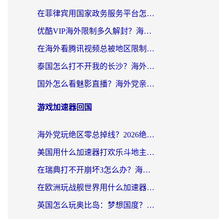
在菲律宾用国家政务服务平台怎么把定位修改到中国国内？3步解决+海外看剧听歌全攻略
优酷VIP海外限制多久解封？海外党必看的跨区难题一站式解决指南
在海外看腾讯视频总被地区限制？选对回国加速器，还能解决泰国政务网和蜻蜓FM卡顿问题
泰国怎么打不开我的长沙？海外党追剧看片的破局指南
国外怎么看魅影直播？海外党亲测有效的回国加速指南（附听歌、看央视VIP技巧）
游戏加速器回国
海外党玩绝区零总掉线？2026绝区零加速器推荐+跨平台国服游戏加速攻略
美国用什么加速器打欢乐斗地主？海外党亲测有效的国服游戏加速指南
在瑞典打不开崩坏3怎么办？海外玩家亲测有效的国服游戏加速指南
在欧洲玩战舰世界用什么加速器比较好用？老玩家亲测有效的低延迟方案
英国怎么玩奥比岛：梦想国度？海外党不卡攻略+加速器选择秘籍