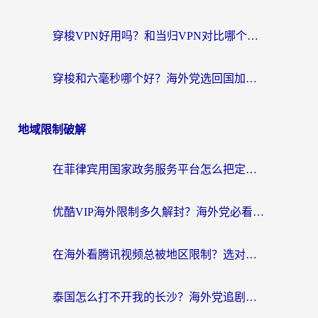
穿梭VPN好用吗？和当归VPN对比哪个回国效果更好？海外党亲测实用指南
穿梭和六毫秒哪个好？海外党选回国加速器的避坑指南，附番茄加速器实测
地域限制破解
在菲律宾用国家政务服务平台怎么把定位修改到中国国内？3步解决+海外看剧听歌全攻略
优酷VIP海外限制多久解封？海外党必看的跨区难题一站式解决指南
在海外看腾讯视频总被地区限制？选对回国加速器，还能解决泰国政务网和蜻蜓FM卡顿问题
泰国怎么打不开我的长沙？海外党追剧看片的破局指南