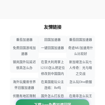
友情链接
番茄加速器
回国加速器
番茄回国加速器
免费回国游戏加
一键回国加速器
奇迹MU加速用什
速器
么比较好
钢岚国外玩延迟
在意大利用掌上
新加坡怎么玩七
很高怎么办
12333怎么把定位
人传奇：光与暗
修改到中国国内
之交战
海外玩魔兽世界
在美国能玩公主
怎么玩Dive欧服
怀旧服加速器
连结：Re吗
优酷有地区限制
国外怎么打反恐
在南非怎么玩王
吗
精英：全球攻势
者荣耀
下载App免费加速回国