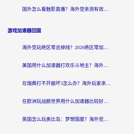
国外怎么看魅影直播？海外党亲测有效的回国加速指南（附听歌、看央视VIP技巧）
游戏加速器回国
海外党玩绝区零总掉线？2026绝区零加速器推荐+跨平台国服游戏加速攻略
美国用什么加速器打欢乐斗地主？海外党亲测有效的国服游戏加速指南
在瑞典打不开崩坏3怎么办？海外玩家亲测有效的国服游戏加速指南
在欧洲玩战舰世界用什么加速器比较好用？老玩家亲测有效的低延迟方案
英国怎么玩奥比岛：梦想国度？海外党不卡攻略+加速器选择秘籍