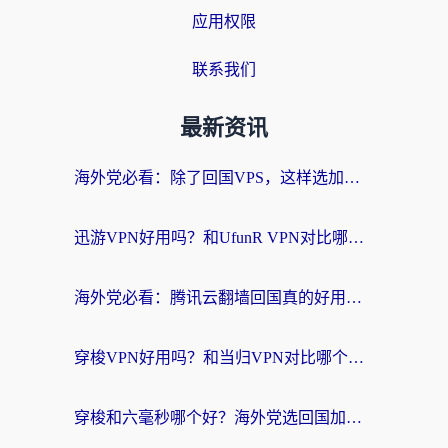
应用权限
联系我们
最新资讯
海外党必看：除了回国VPS，这样选加速器也能无缝刷国内资源？
迅游VPN好用吗？和UfunR VPN对比哪个回国效果更好？海外党亲测避坑指南
海外党必看：腾讯云翻墙回国真的好用吗？+ 3步选对回国加速器指南
穿梭VPN好用吗？和当归VPN对比哪个回国效果更好？海外党亲测实用指南
穿梭和六毫秒哪个好？海外党选回国加速器的避坑指南，附番茄加速器实测