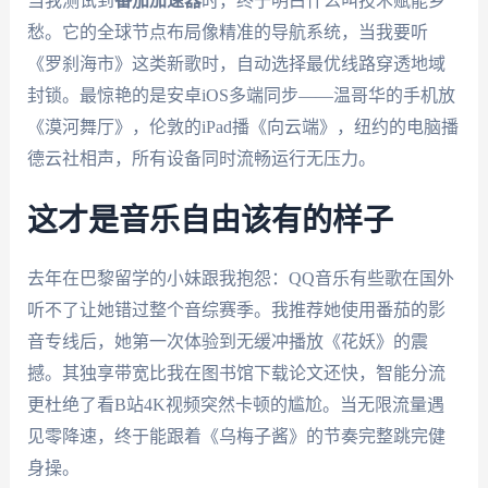
当我测试到
番茄加速器
时，终于明白什么叫技术赋能乡
愁。它的全球节点布局像精准的导航系统，当我要听
《罗刹海市》这类新歌时，自动选择最优线路穿透地域
封锁。最惊艳的是安卓iOS多端同步——温哥华的手机放
《漠河舞厅》，伦敦的iPad播《向云端》，纽约的电脑播
德云社相声，所有设备同时流畅运行无压力。
这才是音乐自由该有的样子
去年在巴黎留学的小妹跟我抱怨：QQ音乐有些歌在国外
听不了让她错过整个音综赛季。我推荐她使用番茄的影
音专线后，她第一次体验到无缓冲播放《花妖》的震
撼。其独享带宽比我在图书馆下载论文还快，智能分流
更杜绝了看B站4K视频突然卡顿的尴尬。当无限流量遇
见零降速，终于能跟着《乌梅子酱》的节奏完整跳完健
身操。