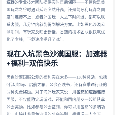
速器
的专业技术团队提供实时售后保障——不管你是美
国玩龙之谷时遇到延迟突然升高，还是匈牙利玩森之国
度时连接不上，或者外国玩一人之下时闪退，都可以联
系客服，几分钟内就能得到解决方案。比如黑色沙漠公
测期间，有玩家反映更新慢，番茄的技术团队很快就优
化了专线，下载速度提升了3倍。
现在入坑黑色沙漠国服：加速器
+福利=双倍快乐
黑色沙漠国服公测的福利实在太多——136种奖励，包括
9代幻想马、启航之箱、公会召唤书，还有赛季通行证的
52种免费奖励。对于海外玩家来说，用
番茄加速器
连接
国服，不仅能稳定玩游戏，还能和国内朋友一起组队拿
公会奖励。比如参与公会签到，你可以用番茄的多端功
能，电脑挂着黑色沙漠的公会签到，手机玩一人之下，