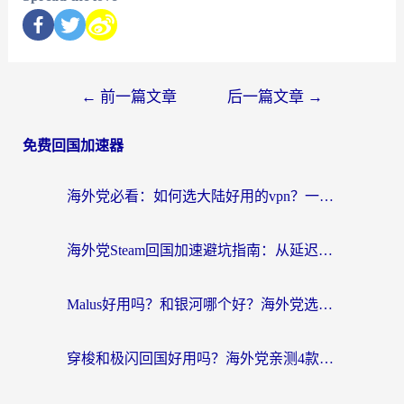
←
前一篇文章
后一篇文章
→
免费回国加速器
海外党必看：如何选大陆好用的vpn？一篇解决你的回国访问难题
海外党Steam回国加速避坑指南：从延迟卡顿到无缝畅玩，我踩过的坑和最优解
Malus好用吗？和银河哪个好？海外党选回国加速器的避坑指南（附乌克兰玩国内游戏实测）
穿梭和极闪回国好用吗？海外党亲测4款加速器+1个隐藏宝藏