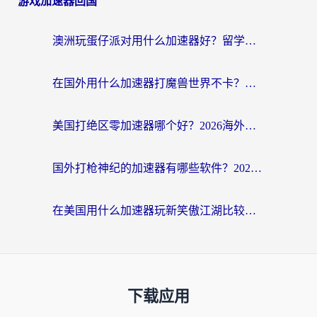
游戏加速器回国
澳洲玩蛋仔派对用什么加速器好？留学生亲测有效的国服游戏加速指南
在国外用什么加速器打魔兽世界不卡？海外党国服游戏流畅指南
美国打绝区零加速器哪个好？2026海外玩家实测指南（附英国部落冲突梦幻西游加速技巧）
国外打枪神纪的加速器有哪些软件？2026海外玩家亲测实用指南
在美国用什么加速器玩新笑傲江湖比较好一点？海外玩家亲测的靠谱方案
下载应用