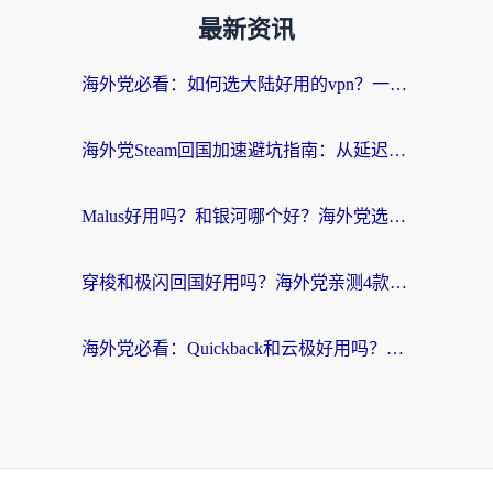
最新资讯
海外党必看：如何选大陆好用的vpn？一篇解决你的回国访问难题
海外党Steam回国加速避坑指南：从延迟卡顿到无缝畅玩，我踩过的坑和最优解
Malus好用吗？和银河哪个好？海外党选回国加速器的避坑指南（附乌克兰玩国内游戏实测）
穿梭和极闪回国好用吗？海外党亲测4款加速器+1个隐藏宝藏
海外党必看：Quickback和云极好用吗？3招教你选对回国加速器（附PC端VPN实测对比）