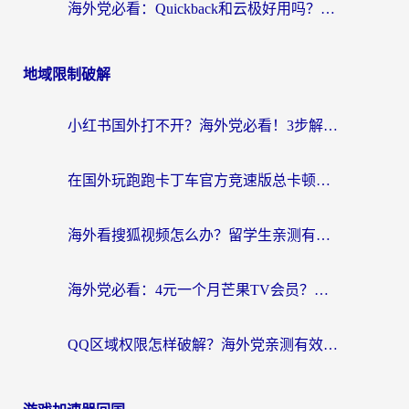
海外党必看：Quickback和云极好用吗？3招教你选对回国加速器（附PC端VPN实测对比）
地域限制破解
小红书国外打不开？海外党必看！3步解决国内影音、生活服务全畅通
在国外玩跑跑卡丁车官方竞速版总卡顿？这篇攻略帮你解决地区限制+低延迟难题
海外看搜狐视频怎么办？留学生亲测有效的回国加速器选择指南
海外党必看：4元一个月芒果TV会员？选对回国加速器就能实现！
QQ区域权限怎样破解？海外党亲测有效的回国加速方案（附看剧看电影神器推荐）