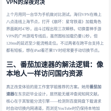
VPN的深夜对决
上个月用同一台华为手机做对比测试。海归VPN在晚上
八点连线上海节点，打开《崩坏：星穹铁道》加载角色
界面耗时47秒，战斗过程出现三次瞬移。切换雷神手游
VPN的广州游戏专线后，虽然图标加载仍要12秒，但
120ms的延迟至少能流畅走位。不过两者在跨平台支持上
都有短板，想在iPad看芒果TV时经常要手动切换节点。
三、番茄加速器的解法逻辑：像
本地人一样访问国内资源
真正改变体验的是工作室学姐推荐的方案。她用
番茄加
速器
在东京赶毕业设计，居然能无缓冲查阅知网文献。
核心在于其智能分流引擎——检测到百度网盘下载请求
时自动切换内网通道，而浏览YouTube时仍保持本地加