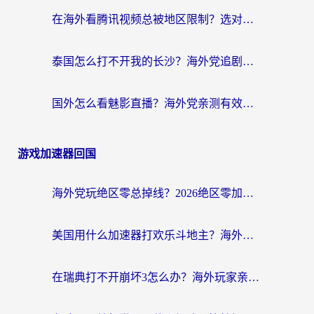
在海外看腾讯视频总被地区限制？选对回国加速器，还能解决泰国政务网和蜻蜓FM卡顿问题
泰国怎么打不开我的长沙？海外党追剧看片的破局指南
国外怎么看魅影直播？海外党亲测有效的回国加速指南（附听歌、看央视VIP技巧）
游戏加速器回国
海外党玩绝区零总掉线？2026绝区零加速器推荐+跨平台国服游戏加速攻略
美国用什么加速器打欢乐斗地主？海外党亲测有效的国服游戏加速指南
在瑞典打不开崩坏3怎么办？海外玩家亲测有效的国服游戏加速指南