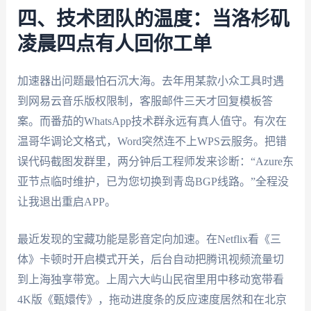
四、技术团队的温度：当洛杉矶
凌晨四点有人回你工单
加速器出问题最怕石沉大海。去年用某款小众工具时遇
到网易云音乐版权限制，客服邮件三天才回复模板答
案。而番茄的WhatsApp技术群永远有真人值守。有次在
温哥华调论文格式，Word突然连不上WPS云服务。把错
误代码截图发群里，两分钟后工程师发来诊断：“Azure东
亚节点临时维护，已为您切换到青岛BGP线路。”全程没
让我退出重启APP。
最近发现的宝藏功能是影音定向加速。在Netflix看《三
体》卡顿时开启模式开关，后台自动把腾讯视频流量切
到上海独享带宽。上周六大屿山民宿里用中移动宽带看
4K版《甄嬛传》，拖动进度条的反应速度居然和在北京