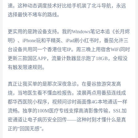
速。这种动态调度技术好比给手机装了北斗导航，永远
选择最快不堵车的路线。
更实用的是跨设备支持。我的Windows笔记本追《长月烬
明》、iPhone玩和平精英、iPad刷小红书时，番茄允许三
台设备共用同一个香港住宅IP。周三晚上用宿舍WiFi同时
更新三款国区APP，流量计数器显示跑了18GB，全程没
有触发限速规则。
真正让我买单的是那次深夜急诊。在曼谷旅游突发高
烧，当地医生看不懂血检报告。凌晨两点用番茄连线成
都华西医院小程序，视频问诊时画面像4G本地通话一样
流畅。独享的100M医疗专线支撑高清影像传输，SSL加
密通道让电子病历安全回传——这种时刻才懂什么是真
正的“回国无感”。