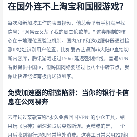
在国外连不上淘宝和国服游戏？
每次和新加坡工作的表哥视频，他总会举着手机满屋找
信号：“网易云又灰了我的周杰伦歌单。” 这类限制的核
心在于地理位置验证机制。国内APP和游戏服务器通过检
测IP地址识别用户位置，比如爱奇艺遇到非大陆IP直接切
断内容库，腾讯游戏超过150ms延迟强制掉线。普通VPN
看似提供中国IP，但跨国网络要经过七八个中转节点，就
像让快递绕道南极再送货到家。
免费加速器的甜蜜陷阱：当你的银行卡信
息在公网裸奔
去年试过某款宣称“永久免费回国VPN”的小众工具，结
果玩《原神》到深渊12层突然断连。更糟糕的是，一个
月后收到银行通知异常境外消费。这类工具常采用P2P组