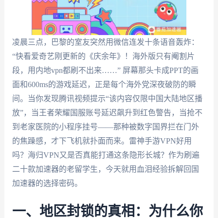
凌晨三点，巴黎的室友突然用微信连发十条语音轰炸：
“快看爱奇艺刚更新的《庆余年》！海外版只有阉割片
段，用内地vpn都刷不出来……” 屏幕那头卡成PPT的画
面和600ms的游戏延迟，正是每个海外党深夜破防的瞬
间。当你发现腾讯视频提示“该内容仅限中国大陆地区播
放”，当王者荣耀国服账号延迟飙升到红色警告，当抢不
到老家医院的小程序挂号——那种被数字国界拦在门外
的焦躁感，才下飞机就扑面而来。雷神手游VPN好用
吗？海归VPN又是否真能打通这条隐形长城？作为刷遍
二十款加速器的老留学生，今天就用血泪经验拆解回国
加速器的选择密码。
一、地区封锁的真相：为什么你