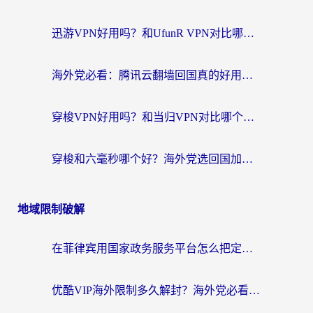
迅游VPN好用吗？和UfunR VPN对比哪个回国效果更好？海外党亲测避坑指南
海外党必看：腾讯云翻墙回国真的好用吗？+ 3步选对回国加速器指南
穿梭VPN好用吗？和当归VPN对比哪个回国效果更好？海外党亲测实用指南
穿梭和六毫秒哪个好？海外党选回国加速器的避坑指南，附番茄加速器实测
地域限制破解
在菲律宾用国家政务服务平台怎么把定位修改到中国国内？3步解决+海外看剧听歌全攻略
优酷VIP海外限制多久解封？海外党必看的跨区难题一站式解决指南