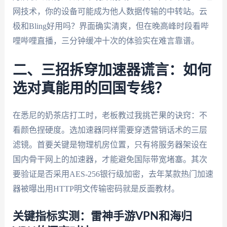
网技术，你的设备可能成为他人数据传输的中转站。云
极和Bling好用吗？界面确实清爽，但在晚高峰时段看哔
哩哔哩直播，三分钟缓冲十次的体验实在难言靠谱。
二、三招拆穿加速器谎言：如何
选对真能用的回国专线？
在悉尼的奶茶店打工时，老板教过我挑芒果的诀窍：不
看颜色捏硬度。选加速器同样需要穿透营销话术的三层
滤镜。首要关键是物理机房位置，只有将服务器架设在
国内骨干网上的加速器，才能避免国际带宽堵塞。其次
要验证是否采用AES-256银行级加密，去年某款热门加速
器被曝出用HTTP明文传输密码就是反面教材。
关键指标实测：雷神手游VPN和海归