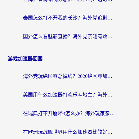
泰国怎么打不开我的长沙？海外党追剧看片的破局指南
国外怎么看魅影直播？海外党亲测有效的回国加速指南（附听歌、看央视VIP技巧）
游戏加速器回国
海外党玩绝区零总掉线？2026绝区零加速器推荐+跨平台国服游戏加速攻略
美国用什么加速器打欢乐斗地主？海外党亲测有效的国服游戏加速指南
在瑞典打不开崩坏3怎么办？海外玩家亲测有效的国服游戏加速指南
在欧洲玩战舰世界用什么加速器比较好用？老玩家亲测有效的低延迟方案