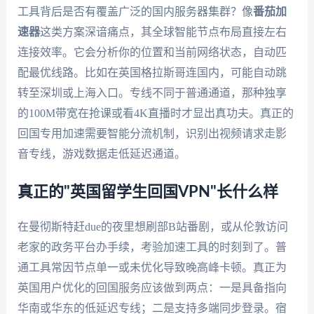
工具背后是否有覆盖广泛的国内服务器集群？像
番茄加
速器
这类方案深谙痛点，其全球智能节点布局直接左右
连接效率。它会分析你的位置和当前网络状态，自动匹
配最优线路。比如在英国格拉斯哥连国内，可能自动跳
转至深圳或上海入口。专线不同于普通通道，那种独享
的100M带宽在抢课或看4K直播时才显出真功夫。真正的
回国专用加速需要智能分流机制，识别出视频请求走影
音专线，游戏数据走低延迟通道。
真正的"英国留学生回国VPN"长什么样
在曼彻斯特赶due的夜里想刷部B站番剧，或从伦敦访问
老家的政务平台办手续，考验加速工具的时刻到了。普
通工具常因节点单一或未优化导致晚高峰卡顿。真正为
英国用户优化的回国服务应该做到两点：一是具备指向
华南或华东的低延迟专线；二是支持多端同步登录。宿