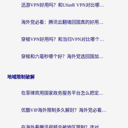
迅游VPN好用吗？和UfunR VPN对比哪个回国效果更好？海外党亲测避坑指南
海外党必看：腾讯云翻墙回国真的好用吗？+ 3步选对回国加速器指南
穿梭VPN好用吗？和当归VPN对比哪个回国效果更好？海外党亲测实用指南
穿梭和六毫秒哪个好？海外党选回国加速器的避坑指南，附番茄加速器实测
地域限制破解
在菲律宾用国家政务服务平台怎么把定位修改到中国国内？3步解决+海外看剧听歌全攻略
优酷VIP海外限制多久解封？海外党必看的跨区难题一站式解决指南
在海外看腾讯视频总被地区限制？选对回国加速器，还能解决泰国政务网和蜻蜓FM卡顿问题