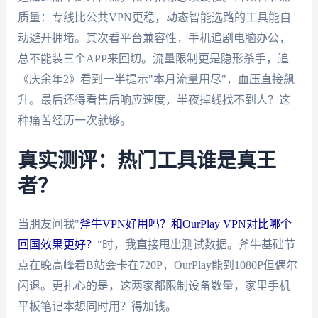
质量：专线比公共VPN更稳，动态智能选路的工具能自
动避开拥堵。其次看平台兼容性，手机追剧电脑办公，
总不能装三个APP来回切。流量限制更是隐形杀手，追
《庆余年2》看到一半提示"本月流量用尽"，血压直接飙
升。最后还得看售后响应速度，半夜掉线找不到人？这
种痛苦经历一次就够。
真实测评：热门工具谁是真王
者？
当朋友问我"
斧牛VPN好用吗？和OurPlay VPN对比哪个
回国效果更好？
"时，我直接甩出测试数据。斧牛基础节
点在晚高峰看B站会卡在720P，OurPlay能到1080P但偶尔
闪退。更扎心的是，这两家都限制设备数量，家里手机
平板笔记本想同时用？得加钱。