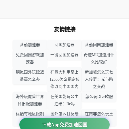
友情链接
番茄加速器
回国加速器
番茄回国加速器
免费回国游戏加
一键回国加速器
奇迹MU加速用什
速器
么比较好
钢岚国外玩延迟
在意大利用掌上
新加坡怎么玩七
很高怎么办
12333怎么把定位
人传奇：光与暗
修改到中国国内
之交战
海外玩魔兽世界
在美国能玩公主
怎么玩Dive欧服
怀旧服加速器
连结：Re吗
优酷有地区限制
国外怎么打反恐
在南非怎么玩王
吗
精英：全球攻势
者荣耀
下载App免费加速回国