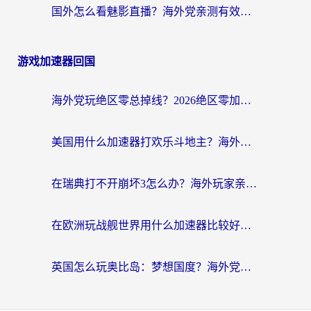
国外怎么看魅影直播？海外党亲测有效的回国加速指南（附听歌、看央视VIP技巧）
游戏加速器回国
海外党玩绝区零总掉线？2026绝区零加速器推荐+跨平台国服游戏加速攻略
美国用什么加速器打欢乐斗地主？海外党亲测有效的国服游戏加速指南
在瑞典打不开崩坏3怎么办？海外玩家亲测有效的国服游戏加速指南
在欧洲玩战舰世界用什么加速器比较好用？老玩家亲测有效的低延迟方案
英国怎么玩奥比岛：梦想国度？海外党不卡攻略+加速器选择秘籍