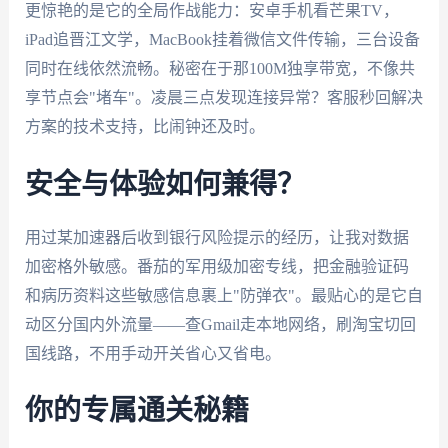
更惊艳的是它的全局作战能力：安卓手机看芒果TV，
iPad追晋江文学，MacBook挂着微信文件传输，三台设备
同时在线依然流畅。秘密在于那100M独享带宽，不像共
享节点会"堵车"。凌晨三点发现连接异常？客服秒回解决
方案的技术支持，比闹钟还及时。
安全与体验如何兼得？
用过某加速器后收到银行风险提示的经历，让我对数据
加密格外敏感。番茄的军用级加密专线，把金融验证码
和病历资料这些敏感信息裹上"防弹衣"。最贴心的是它自
动区分国内外流量——查Gmail走本地网络，刷淘宝切回
国线路，不用手动开关省心又省电。
你的专属通关秘籍