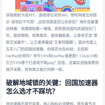
深夜刷剧卡成PPT，游戏排位突然460，想听网易云却提
示"该地区不可用"...这些场景是否让你抓狂？海外党最懂
这种痛：地理限制像一堵墙，把熟悉的国内资源挡在门
外。版权限制、政策差异、服务器距离，让爱奇艺变"爱
奇艺加载中"，让王者荣耀成"王者转圈圈"。面对市面上
五花八门的回国加速器，你是否也在纠结：云极和
OurPlay好用吗？斧牛VPN和OurPlay谁更稳？ChickCN和
引力VPN哪个打游戏不跳ping？别急，这篇实测指南帮你
拨开迷雾，找到真正能打的那一款。
破解地域锁的关键：回国加速器
怎么选才不踩坑？
选加速器不是开盲盒，核心指标必须硬核。首先看节点