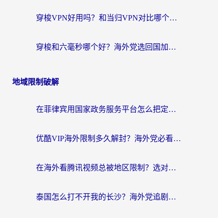
穿梭VPN好用吗？和当归VPN对比哪个回国效果更好？海外党亲测实用指南
穿梭和六毫秒哪个好？海外党选回国加速器的避坑指南，附番茄加速器实测
地域限制破解
在菲律宾用国家政务服务平台怎么把定位修改到中国国内？3步解决+海外看剧听歌全攻略
优酷VIP海外限制多久解封？海外党必看的跨区难题一站式解决指南
在海外看腾讯视频总被地区限制？选对回国加速器，还能解决泰国政务网和蜻蜓FM卡顿问题
泰国怎么打不开我的长沙？海外党追剧看片的破局指南