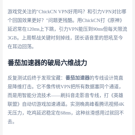
游戏党关注的"ChickCN VPN好用吗？和引力VPN对比哪
个回国效果更好？"问题更残酷。用ChickCN打《原神》
延迟常在120ms上下跳，引力VPN能压到90ms但每天限流
3GB。上周帮战关键时刻掉线，团长语音里的怒吼至今
在耳边回荡。
番茄加速器的破局六维战力
反复测试后终于发现宝藏：
番茄加速器
的专线设计简直
是降维打击。它不像传统VPN把所有数据塞同个通道，
而是用智能分流技术——刷抖音走影音专线，打《英雄
联盟》自动切游戏加速通道。实测晚高峰看腾讯视频4K
无压力，吃鸡延迟稳定在68ms，这种丝滑感用过就回不
去。