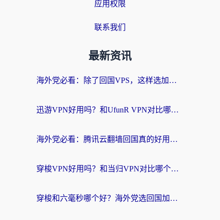
应用权限
联系我们
最新资讯
海外党必看：除了回国VPS，这样选加速器也能无缝刷国内资源？
迅游VPN好用吗？和UfunR VPN对比哪个回国效果更好？海外党亲测避坑指南
海外党必看：腾讯云翻墙回国真的好用吗？+ 3步选对回国加速器指南
穿梭VPN好用吗？和当归VPN对比哪个回国效果更好？海外党亲测实用指南
穿梭和六毫秒哪个好？海外党选回国加速器的避坑指南，附番茄加速器实测