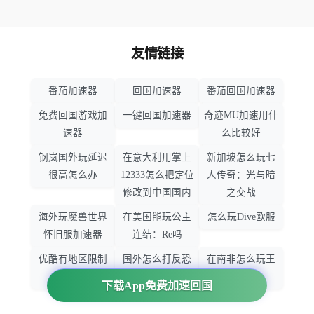
友情链接
番茄加速器
回国加速器
番茄回国加速器
免费回国游戏加
一键回国加速器
奇迹MU加速用什
速器
么比较好
钢岚国外玩延迟
在意大利用掌上
新加坡怎么玩七
很高怎么办
12333怎么把定位
人传奇：光与暗
修改到中国国内
之交战
海外玩魔兽世界
在美国能玩公主
怎么玩Dive欧服
怀旧服加速器
连结：Re吗
优酷有地区限制
国外怎么打反恐
在南非怎么玩王
吗
精英：全球攻势
者荣耀
下载App免费加速回国