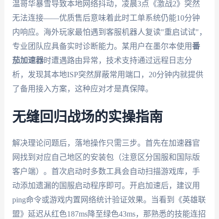
温哥华暴雪导致本地网络抖动，凌晨3点《激战2》突然
无法连接——优质售后意味着此时工单系统仍能10分钟
内响应。海外玩家最怕遇到客服机器人复读"重启试试"，
专业团队应具备实时诊断能力。某用户在墨尔本使用
番
茄加速器
时遭遇路由异常，技术支持通过远程日志分
析，发现其本地ISP突然屏蔽常用端口，20分钟内就提供
了备用接入方案，这种应对才是真保障。
无缝回归战场的实操指南
解决理论问题后，落地操作只需三步。首先在加速器官
网找到对应自己地区的安装包（注意区分国服和国际版
客户端）。首次启动时多数工具会自动扫描游戏库，手
动添加遗漏的国服启动程序即可。开启加速后，建议用
ping命令或游戏内置网络统计验证效果。当看到《英雄联
盟》延迟从红色187ms降至绿色43ms，那熟悉的技能连招