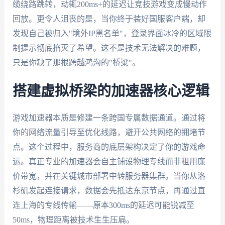
缆绕路跳转，动辄200ms+的延迟让竞技游戏变成慢动作
回放。更令人沮丧的是，当你终于装好国服客户端，却
发现自己被归入"境外IP黑名单"，登录界面冰冷的区域限
制提示彻底掐灭了希望。这不是技术无法解决的难题，
只是你缺了那根跨越鸿沟的"桥粱"。
搭建虚拟桥梁的加速器核心逻辑
游戏加速器本质是修建一条跨国专属数据通道。通过将
你的网络流量引导至优化线路，避开公共网络的拥堵节
点。这个过程中，服务商的底层架构决定了你的游戏命
运。真正专业的加速器会自主铺设物理专线而非租用廉
价带宽，并在关键城市部署中转服务器集群。当你从洛
杉矶发起连接请求，数据会先抵达东京节点，再通过直
连上海的专线传输——原本300ms的延迟可能锐减至
50ms，物理距离被技术生生压扁。