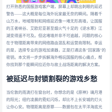
打开熟悉的国服游戏客户端，屏幕上却跳出刺眼的延迟
警告——这大概是每位海外玩家最无奈的瞬间。隔着千
山万水，地域限制和网络延迟像一堵无形高墙，让国服
的王者峡谷、艾欧尼亚甚至烟火气十足的《逆水寒》江
湖变得遥不可及。但这堵墙并非不可逾越，问题的核心
在于物理距离带来的网络路由混乱和运营商限制。幸运
的是，选择专业的游戏加速器，正是打通这条"回家路"的
密钥。本文将一步步拆解海外畅玩国服的核心痛点，帮
你找到那个能瞬间拉近你与故土战场距离的解决方案。
被延迟与封锁割裂的游戏乡愁
当伦敦的雨滴打在窗台时，你想念的是《原神》璃月港
的阳光；纽约凌晨的霓虹闪烁，却比不上长安城的灯火
让你心安。物理距离是原罪——数据包在太平洋海底光