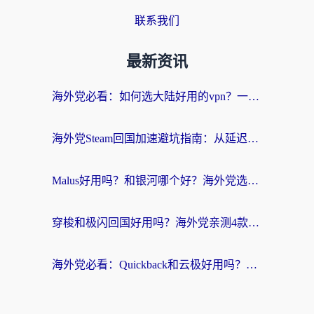
联系我们
最新资讯
海外党必看：如何选大陆好用的vpn？一篇解决你的回国访问难题
海外党Steam回国加速避坑指南：从延迟卡顿到无缝畅玩，我踩过的坑和最优解
Malus好用吗？和银河哪个好？海外党选回国加速器的避坑指南（附乌克兰玩国内游戏实测）
穿梭和极闪回国好用吗？海外党亲测4款加速器+1个隐藏宝藏
海外党必看：Quickback和云极好用吗？3招教你选对回国加速器（附PC端VPN实测对比）