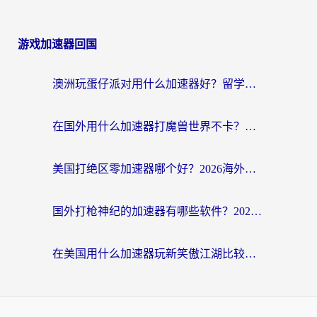
游戏加速器回国
澳洲玩蛋仔派对用什么加速器好？留学生亲测有效的国服游戏加速指南
在国外用什么加速器打魔兽世界不卡？海外党国服游戏流畅指南
美国打绝区零加速器哪个好？2026海外玩家实测指南（附英国部落冲突梦幻西游加速技巧）
国外打枪神纪的加速器有哪些软件？2026海外玩家亲测实用指南
在美国用什么加速器玩新笑傲江湖比较好一点？海外玩家亲测的靠谱方案