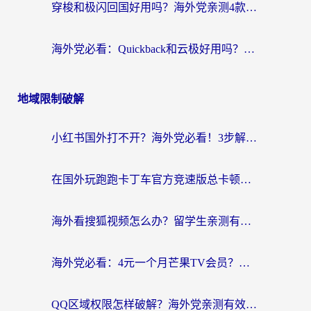
穿梭和极闪回国好用吗？海外党亲测4款加速器+1个隐藏宝藏
海外党必看：Quickback和云极好用吗？3招教你选对回国加速器（附PC端VPN实测对比）
地域限制破解
小红书国外打不开？海外党必看！3步解决国内影音、生活服务全畅通
在国外玩跑跑卡丁车官方竞速版总卡顿？这篇攻略帮你解决地区限制+低延迟难题
海外看搜狐视频怎么办？留学生亲测有效的回国加速器选择指南
海外党必看：4元一个月芒果TV会员？选对回国加速器就能实现！
QQ区域权限怎样破解？海外党亲测有效的回国加速方案（附看剧看电影神器推荐）