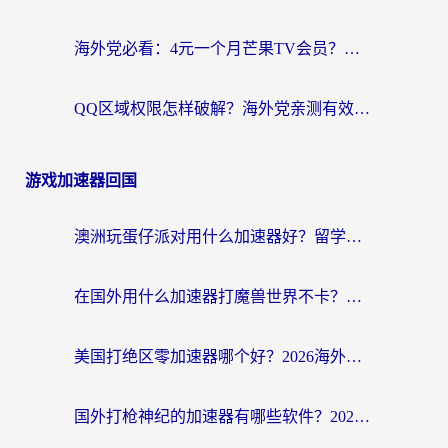
海外党必看：4元一个月芒果TV会员？选对回国加速器就能实现！
QQ区域权限怎样破解？海外党亲测有效的回国加速方案（附看剧看电影神器推荐）
游戏加速器回国
澳洲玩蛋仔派对用什么加速器好？留学生亲测有效的国服游戏加速指南
在国外用什么加速器打魔兽世界不卡？海外党国服游戏流畅指南
美国打绝区零加速器哪个好？2026海外玩家实测指南（附英国部落冲突梦幻西游加速技巧）
国外打枪神纪的加速器有哪些软件？2026海外玩家亲测实用指南