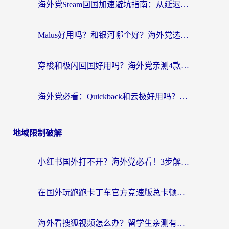
海外党Steam回国加速避坑指南：从延迟卡顿到无缝畅玩，我踩过的坑和最优解
Malus好用吗？和银河哪个好？海外党选回国加速器的避坑指南（附乌克兰玩国内游戏实测）
穿梭和极闪回国好用吗？海外党亲测4款加速器+1个隐藏宝藏
海外党必看：Quickback和云极好用吗？3招教你选对回国加速器（附PC端VPN实测对比）
地域限制破解
小红书国外打不开？海外党必看！3步解决国内影音、生活服务全畅通
在国外玩跑跑卡丁车官方竞速版总卡顿？这篇攻略帮你解决地区限制+低延迟难题
海外看搜狐视频怎么办？留学生亲测有效的回国加速器选择指南