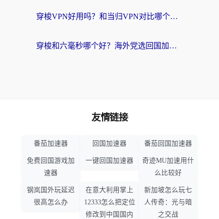
穿梭VPN好用吗？和当归VPN对比哪个回国效果更好？海外党亲测实用指南
穿梭和六毫秒哪个好？海外党选回国加速器的避坑指南，附番茄加速器实测
友情链接
番茄加速器
回国加速器
番茄回国加速器
免费回国游戏加
一键回国加速器
奇迹MU加速用什
速器
么比较好
钢岚国外玩延迟
在意大利用掌上
新加坡怎么玩七
很高怎么办
12333怎么把定位
人传奇：光与暗
修改到中国国内
之交战