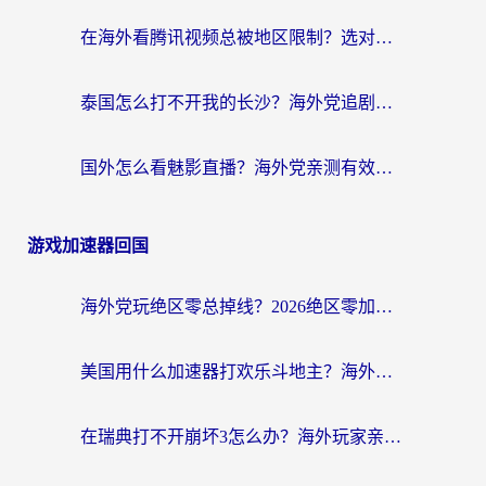
在海外看腾讯视频总被地区限制？选对回国加速器，还能解决泰国政务网和蜻蜓FM卡顿问题
泰国怎么打不开我的长沙？海外党追剧看片的破局指南
国外怎么看魅影直播？海外党亲测有效的回国加速指南（附听歌、看央视VIP技巧）
游戏加速器回国
海外党玩绝区零总掉线？2026绝区零加速器推荐+跨平台国服游戏加速攻略
美国用什么加速器打欢乐斗地主？海外党亲测有效的国服游戏加速指南
在瑞典打不开崩坏3怎么办？海外玩家亲测有效的国服游戏加速指南