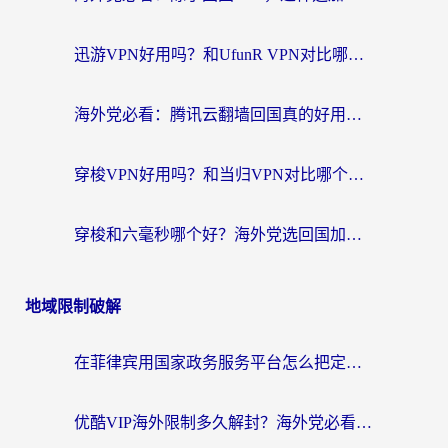
迅游VPN好用吗？和UfunR VPN对比哪个回国效果更好？海外党亲测避坑指南
海外党必看：腾讯云翻墙回国真的好用吗？+ 3步选对回国加速器指南
穿梭VPN好用吗？和当归VPN对比哪个回国效果更好？海外党亲测实用指南
穿梭和六毫秒哪个好？海外党选回国加速器的避坑指南，附番茄加速器实测
地域限制破解
在菲律宾用国家政务服务平台怎么把定位修改到中国国内？3步解决+海外看剧听歌全攻略
优酷VIP海外限制多久解封？海外党必看的跨区难题一站式解决指南