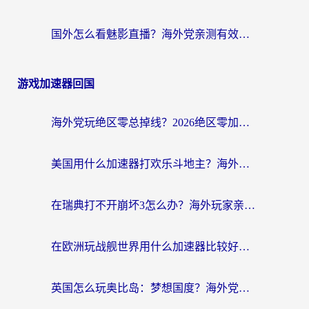
国外怎么看魅影直播？海外党亲测有效的回国加速指南（附听歌、看央视VIP技巧）
游戏加速器回国
海外党玩绝区零总掉线？2026绝区零加速器推荐+跨平台国服游戏加速攻略
美国用什么加速器打欢乐斗地主？海外党亲测有效的国服游戏加速指南
在瑞典打不开崩坏3怎么办？海外玩家亲测有效的国服游戏加速指南
在欧洲玩战舰世界用什么加速器比较好用？老玩家亲测有效的低延迟方案
英国怎么玩奥比岛：梦想国度？海外党不卡攻略+加速器选择秘籍