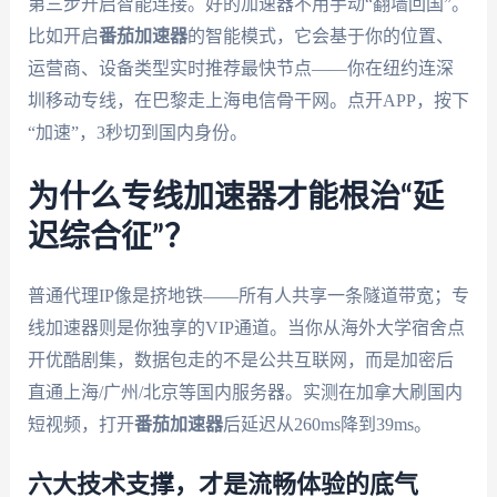
第三步开启智能连接。好的加速器不用手动“翻墙回国”。
比如开启
番茄加速器
的智能模式，它会基于你的位置、
运营商、设备类型实时推荐最快节点——你在纽约连深
圳移动专线，在巴黎走上海电信骨干网。点开APP，按下
“加速”，3秒切到国内身份。
为什么专线加速器才能根治“延
迟综合征”？
普通代理IP像是挤地铁——所有人共享一条隧道带宽；专
线加速器则是你独享的VIP通道。当你从海外大学宿舍点
开优酷剧集，数据包走的不是公共互联网，而是加密后
直通上海/广州/北京等国内服务器。实测在加拿大刷国内
短视频，打开
番茄加速器
后延迟从260ms降到39ms。
六大技术支撑，才是流畅体验的底气