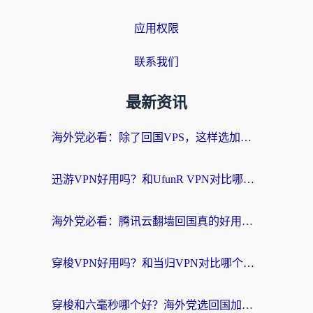
应用权限
联系我们
最新资讯
海外党必看：除了回国VPS，这样选加速器也能无缝刷国内资源？
迅游VPN好用吗？和UfunR VPN对比哪个回国效果更好？海外党亲测避坑指南
海外党必看：腾讯云翻墙回国真的好用吗？+ 3步选对回国加速器指南
穿梭VPN好用吗？和当归VPN对比哪个回国效果更好？海外党亲测实用指南
穿梭和六毫秒哪个好？海外党选回国加速器的避坑指南，附番茄加速器实测