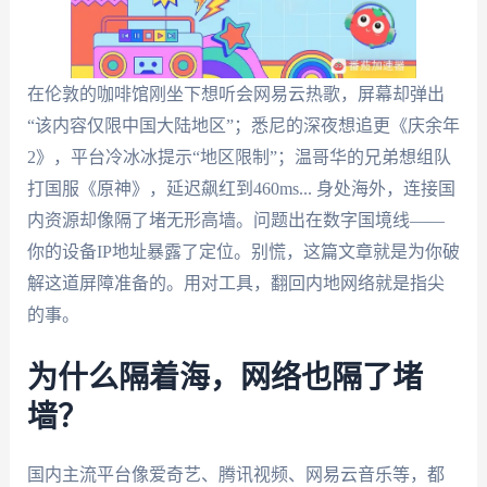
在伦敦的咖啡馆刚坐下想听会网易云热歌，屏幕却弹出
“该内容仅限中国大陆地区”；悉尼的深夜想追更《庆余年
2》，平台冷冰冰提示“地区限制”；温哥华的兄弟想组队
打国服《原神》，延迟飙红到460ms... 身处海外，连接国
内资源却像隔了堵无形高墙。问题出在数字国境线——
你的设备IP地址暴露了定位。别慌，这篇文章就是为你破
解这道屏障准备的。用对工具，翻回内地网络就是指尖
的事。
为什么隔着海，网络也隔了堵
墙？
国内主流平台像爱奇艺、腾讯视频、网易云音乐等，都