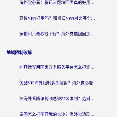
海外党必看：腾讯云翻墙回国真的好用吗？+ 3步选对回国加速器指南
穿梭VPN好用吗？和当归VPN对比哪个回国效果更好？海外党亲测实用指南
穿梭和六毫秒哪个好？海外党选回国加速器的避坑指南，附番茄加速器实测
地域限制破解
在菲律宾用国家政务服务平台怎么把定位修改到中国国内？3步解决+海外看剧听歌全攻略
优酷VIP海外限制多久解封？海外党必看的跨区难题一站式解决指南
在海外看腾讯视频总被地区限制？选对回国加速器，还能解决泰国政务网和蜻蜓FM卡顿问题
泰国怎么打不开我的长沙？海外党追剧看片的破局指南