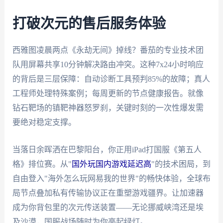
打破次元的售后服务体验
西雅图凌晨两点《永劫无间》掉线？番茄的专业技术团
队用屏幕共享10分钟解决路由冲突。这种7x24小时响应
的背后是三层保障：自动诊断工具预判85%的故障；真人
工程师处理特殊案例；每周更新的节点健康报告。就像
钻石靶场的镇靶神器怒罗刹，关键时刻的一次性爆发需
要绝对稳定支撑。
当落日余晖洒在巴黎阳台，你正用iPad打国服《第五人
格》排位赛。从"
国外玩国内游戏延迟高
"的技术困局，到
自由登入"海外怎么玩网易我的世界"的畅快体验，全球布
局节点叠加私有传输协议正在重塑游戏疆界。让加速器
成为你背包里的次元传送装置——无论挪威峡湾还是埃
及沙漠，国服战场随时为你亮起绿灯。