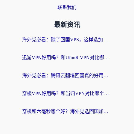
联系我们
最新资讯
海外党必看：除了回国VPS，这样选加速器也能无缝刷国内资源？
迅游VPN好用吗？和UfunR VPN对比哪个回国效果更好？海外党亲测避坑指南
海外党必看：腾讯云翻墙回国真的好用吗？+ 3步选对回国加速器指南
穿梭VPN好用吗？和当归VPN对比哪个回国效果更好？海外党亲测实用指南
穿梭和六毫秒哪个好？海外党选回国加速器的避坑指南，附番茄加速器实测