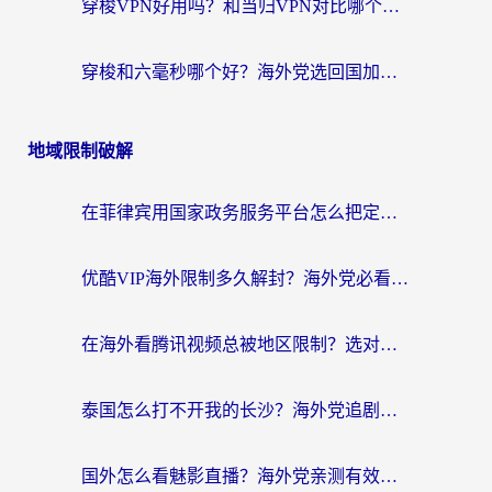
穿梭VPN好用吗？和当归VPN对比哪个回国效果更好？海外党亲测实用指南
穿梭和六毫秒哪个好？海外党选回国加速器的避坑指南，附番茄加速器实测
地域限制破解
在菲律宾用国家政务服务平台怎么把定位修改到中国国内？3步解决+海外看剧听歌全攻略
优酷VIP海外限制多久解封？海外党必看的跨区难题一站式解决指南
在海外看腾讯视频总被地区限制？选对回国加速器，还能解决泰国政务网和蜻蜓FM卡顿问题
泰国怎么打不开我的长沙？海外党追剧看片的破局指南
国外怎么看魅影直播？海外党亲测有效的回国加速指南（附听歌、看央视VIP技巧）