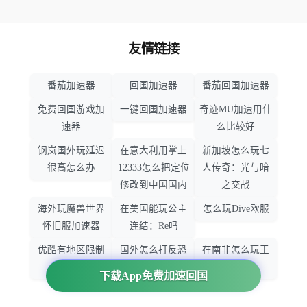
友情链接
番茄加速器
回国加速器
番茄回国加速器
免费回国游戏加
一键回国加速器
奇迹MU加速用什
速器
么比较好
钢岚国外玩延迟
在意大利用掌上
新加坡怎么玩七
很高怎么办
12333怎么把定位
人传奇：光与暗
修改到中国国内
之交战
海外玩魔兽世界
在美国能玩公主
怎么玩Dive欧服
怀旧服加速器
连结：Re吗
优酷有地区限制
国外怎么打反恐
在南非怎么玩王
吗
精英：全球攻势
者荣耀
下载App免费加速回国