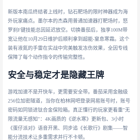
新版本南瓜终结者上线时，钻石靶场的限时神器成为海
外玩家痛点。墨尔本的杰森用普通加速器打靶场时，怒
罗刹F键技能总因延迟放空。切换番茄后，独享100M带
宽让他在10月29日维护后顺利拿到超能-窒息寒霜。这个
装有液氮的手雷在实战中完美触发冻伤效果，全因专线
保障了每个动作指令的传输完整性。
安全与稳定才是隐藏王牌
游戏加速不是开快车，更需要安全带。番茄采用金融级
256位加密隧道，当你在柏林网吧登录网易账号时，账号
密码如同锁进钛合金保险箱。真正懂行的玩家更看重"无
限流量无感知"：4K画质的《逆水寒》更新包、3小时
《蛋仔派对》语音开黑、同步追《长歌行》剧集——智
能分流技术让多重需求并行不卡顿。