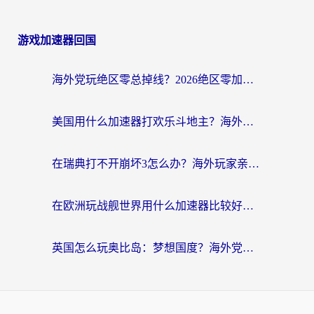
游戏加速器回国
海外党玩绝区零总掉线？2026绝区零加速器推荐+跨平台国服游戏加速攻略
美国用什么加速器打欢乐斗地主？海外党亲测有效的国服游戏加速指南
在瑞典打不开崩坏3怎么办？海外玩家亲测有效的国服游戏加速指南
在欧洲玩战舰世界用什么加速器比较好用？老玩家亲测有效的低延迟方案
英国怎么玩奥比岛：梦想国度？海外党不卡攻略+加速器选择秘籍