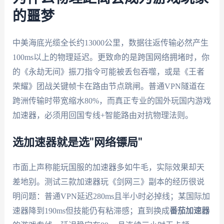
的噩梦
中美海底光缆全长约13000公里，数据往返传输必然产生
100ms以上的物理延迟。更致命的是跨国网络拥堵时，你
的《永劫无间》振刀指令可能被丢包吞噬，或是《王者
荣耀》团战关键帧卡在路由节点跳闸。普通VPN隧道在
跨洲传输时带宽缩水80%，而真正专业的国外玩国内游戏
加速器，必须用回国专线+智能路由对抗物理法则。
选加速器就是选"网络镖局"
市面上声称能玩国服的加速器多如牛毛，实际效果却天
差地别。测试三款加速器玩《剑网三》副本的经历很说
明问题：普通VPN延迟280ms且半小时必掉线；某国际加
速器降到190ms但技能仍有粘滞感；直到换成
番茄加速器