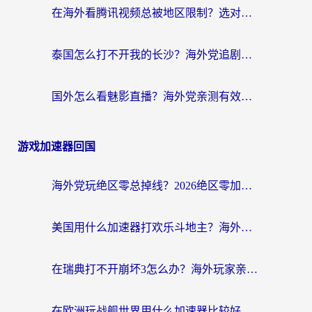
在海外看腾讯视频总被地区限制？选对回国加速器，还能解决泰国政务网和蜻蜓FM卡顿问题
泰国怎么打不开我的长沙？海外党追剧看片的破局指南
国外怎么看魅影直播？海外党亲测有效的回国加速指南（附听歌、看央视VIP技巧）
游戏加速器回国
海外党玩绝区零总掉线？2026绝区零加速器推荐+跨平台国服游戏加速攻略
美国用什么加速器打欢乐斗地主？海外党亲测有效的国服游戏加速指南
在瑞典打不开崩坏3怎么办？海外玩家亲测有效的国服游戏加速指南
在欧洲玩战舰世界用什么加速器比较好用？老玩家亲测有效的低延迟方案