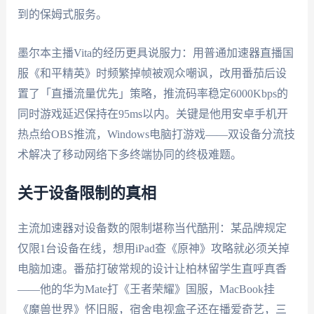
到的保姆式服务。
墨尔本主播Vita的经历更具说服力：用普通加速器直播国
服《和平精英》时频繁掉帧被观众嘲讽，改用番茄后设
置了「直播流量优先」策略，推流码率稳定6000Kbps的
同时游戏延迟保持在95ms以内。关键是他用安卓手机开
热点给OBS推流，Windows电脑打游戏——双设备分流技
术解决了移动网络下多终端协同的终极难题。
关于设备限制的真相
主流加速器对设备数的限制堪称当代酷刑：某品牌规定
仅限1台设备在线，想用iPad查《原神》攻略就必须关掉
电脑加速。番茄打破常规的设计让柏林留学生直呼真香
——他的华为Mate打《王者荣耀》国服，MacBook挂
《魔兽世界》怀旧服，宿舍电视盒子还在播爱奇艺，三