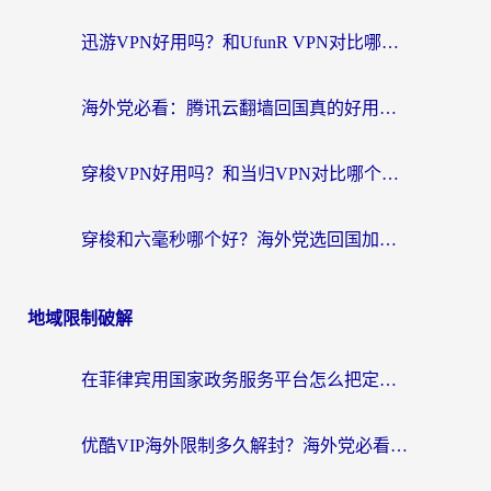
迅游VPN好用吗？和UfunR VPN对比哪个回国效果更好？海外党亲测避坑指南
海外党必看：腾讯云翻墙回国真的好用吗？+ 3步选对回国加速器指南
穿梭VPN好用吗？和当归VPN对比哪个回国效果更好？海外党亲测实用指南
穿梭和六毫秒哪个好？海外党选回国加速器的避坑指南，附番茄加速器实测
地域限制破解
在菲律宾用国家政务服务平台怎么把定位修改到中国国内？3步解决+海外看剧听歌全攻略
优酷VIP海外限制多久解封？海外党必看的跨区难题一站式解决指南