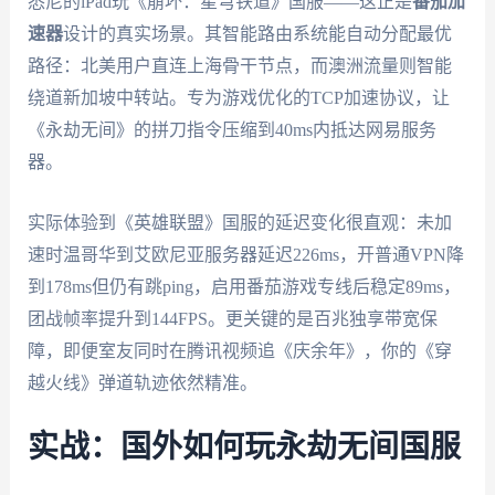
悉尼的iPad玩《崩坏：星穹铁道》国服——这正是
番茄加
速器
设计的真实场景。其智能路由系统能自动分配最优
路径：北美用户直连上海骨干节点，而澳洲流量则智能
绕道新加坡中转站。专为游戏优化的TCP加速协议，让
《永劫无间》的拼刀指令压缩到40ms内抵达网易服务
器。
实际体验到《英雄联盟》国服的延迟变化很直观：未加
速时温哥华到艾欧尼亚服务器延迟226ms，开普通VPN降
到178ms但仍有跳ping，启用番茄游戏专线后稳定89ms，
团战帧率提升到144FPS。更关键的是百兆独享带宽保
障，即便室友同时在腾讯视频追《庆余年》，你的《穿
越火线》弹道轨迹依然精准。
实战：国外如何玩永劫无间国服