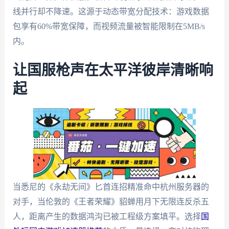
线并行却不降速。这源于动态带宽分配技术：游戏数据
包享有60%带宽保障，而视频流量被智能限制在5MB/s
内。
让国服枪声在太平洋彼岸清晰响
起
当悉尼的《永劫无间》匕首连招精准命中杭州服务器的
对手，当伦敦的《王者荣耀》貂蝉用月下无限连反杀五
人，距离产生的数据鸿沟已被工程级方案填平。选择
国