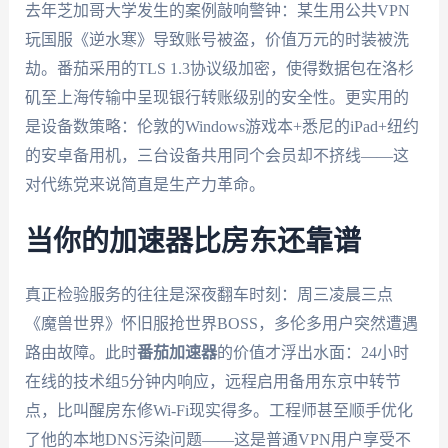
去年芝加哥大学发生的案例敲响警钟：某生用公共VPN
玩国服《逆水寒》导致账号被盗，价值万元的时装被洗
劫。番茄采用的TLS 1.3协议级加密，使得数据包在洛杉
矶至上海传输中呈现银行转账级别的安全性。更实用的
是设备数策略：伦敦的Windows游戏本+悉尼的iPad+纽约
的安卓备用机，三台设备共用同个会员却不挤线——这
对代练党来说简直是生产力革命。
当你的加速器比房东还靠谱
真正检验服务的往往是深夜翻车时刻：周三凌晨三点
《魔兽世界》怀旧服抢世界BOSS，多伦多用户突然遭遇
路由故障。此时
番茄加速器
的价值才浮出水面：24小时
在线的技术组5分钟内响应，远程启用备用东京中转节
点，比叫醒房东修Wi-Fi现实得多。工程师甚至顺手优化
了他的本地DNS污染问题——这是普通VPN用户享受不