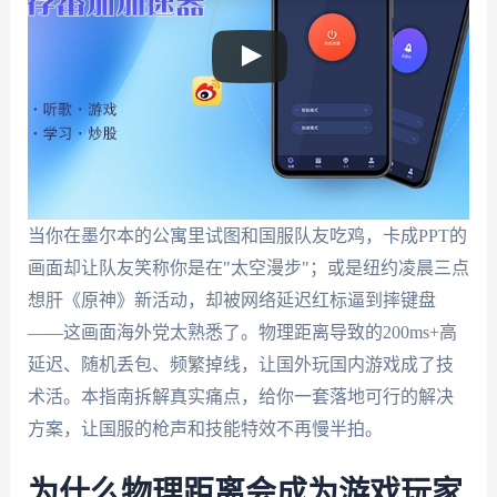
当你在墨尔本的公寓里试图和国服队友吃鸡，卡成PPT的
画面却让队友笑称你是在"太空漫步"；或是纽约凌晨三点
想肝《原神》新活动，却被网络延迟红标逼到摔键盘
——这画面海外党太熟悉了。物理距离导致的200ms+高
延迟、随机丢包、频繁掉线，让国外玩国内游戏成了技
术活。本指南拆解真实痛点，给你一套落地可行的解决
方案，让国服的枪声和技能特效不再慢半拍。
为什么物理距离会成为游戏玩家