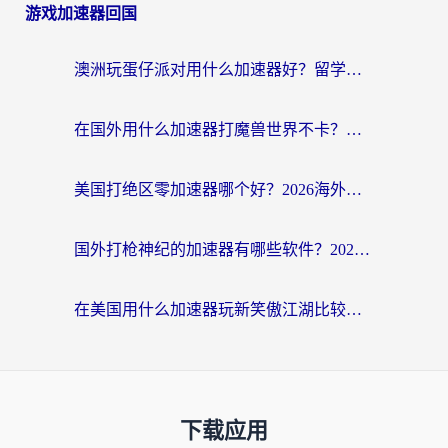
游戏加速器回国
澳洲玩蛋仔派对用什么加速器好？留学生亲测有效的国服游戏加速指南
在国外用什么加速器打魔兽世界不卡？海外党国服游戏流畅指南
美国打绝区零加速器哪个好？2026海外玩家实测指南（附英国部落冲突梦幻西游加速技巧）
国外打枪神纪的加速器有哪些软件？2026海外玩家亲测实用指南
在美国用什么加速器玩新笑傲江湖比较好一点？海外玩家亲测的靠谱方案
下载应用