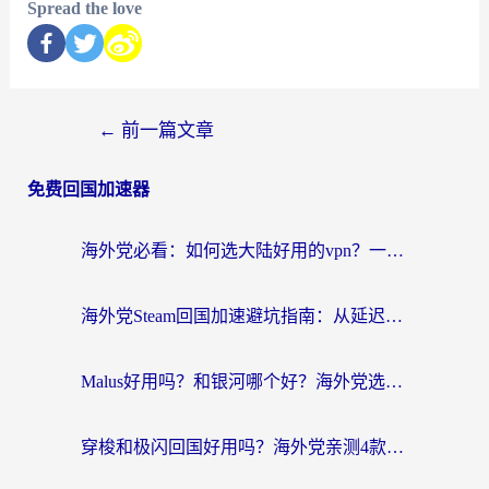
Spread the love
←
前一篇文章
免费回国加速器
海外党必看：如何选大陆好用的vpn？一篇解决你的回国访问难题
海外党Steam回国加速避坑指南：从延迟卡顿到无缝畅玩，我踩过的坑和最优解
Malus好用吗？和银河哪个好？海外党选回国加速器的避坑指南（附乌克兰玩国内游戏实测）
穿梭和极闪回国好用吗？海外党亲测4款加速器+1个隐藏宝藏