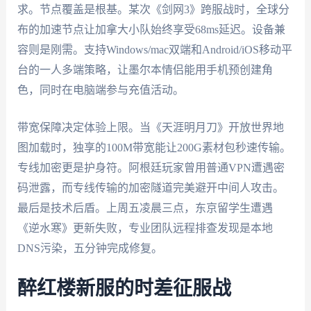
求。节点覆盖是根基。某次《剑网3》跨服战时，全球分
布的加速节点让加拿大小队始终享受68ms延迟。设备兼
容则是刚需。支持Windows/mac双端和Android/iOS移动平
台的一人多端策略，让墨尔本情侣能用手机预创建角
色，同时在电脑端参与充值活动。
带宽保障决定体验上限。当《天涯明月刀》开放世界地
图加载时，独享的100M带宽能让200G素材包秒速传输。
专线加密更是护身符。阿根廷玩家曾用普通VPN遭遇密
码泄露，而专线传输的加密隧道完美避开中间人攻击。
最后是技术后盾。上周五凌晨三点，东京留学生遭遇
《逆水寒》更新失败，专业团队远程排查发现是本地
DNS污染，五分钟完成修复。
醉红楼新服的时差征服战