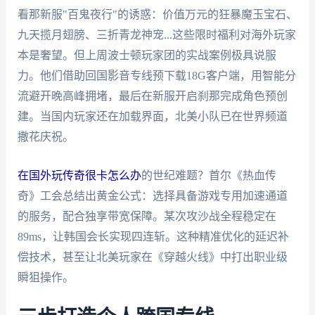
看那新服"百鬼夜行"的诱惑：价值万元的狂暴魔玉宝石、
九天揽月翅膀、三折青龙神宠...这些限时福利对海外玩家
本是奢望。但上周波士顿玩家团的实战案例极具说服
力。他们借助回国影音专线预下载18G客户端，用智能分
流避开晚高峰拥堵，最后在新服开启刹那完成角色预创
建。当国内玩家还在加载界面，北美小队已在世界频道
撒花庆祝。
在国外玩传奇很卡怎么办
的世纪难题？首尔《热血传
奇》工会总结出黄金公式：选择具备游戏专用加速通道
的服务，配合独享带宽保障。某次攻沙战全程稳定在
89ms，让韩国会长实现四连斩。这种精准优化的延迟补
偿技术，甚至让北美玩家在《穿越火线》中打出职业级
瞬狙操作。