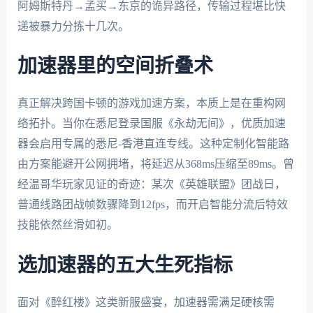
阿姆斯特丹→孟买→东京的诡异路径，传输过程堪比快
递被暴力分拣十几次。
加速器里的空间折叠术
真正解决跨国卡顿的游戏加速方案，本质上是在重构网
络拓扑。当你在悉尼登录国服《永劫无间》，优质加速
器会启用专属的悉尼-香港直连专线。这种定制化智能路
由方案能避开公网拥堵，将延迟从368ms压缩至89ms。曾
经温哥华玩家见证的奇迹：某次《英雄联盟》团战日，
普通线路团战帧数骤降到12fps，而开启智能分流后特效
技能依然丝滑如初。
选加速器的五大生死指标
面对《醉红楼》这类新服盛宴，加速器需满足硬核需