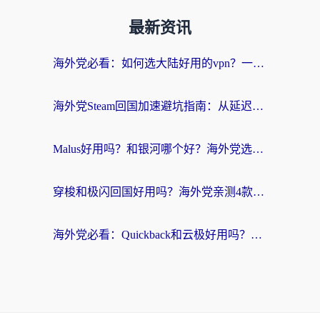
最新资讯
海外党必看：如何选大陆好用的vpn？一篇解决你的回国访问难题
海外党Steam回国加速避坑指南：从延迟卡顿到无缝畅玩，我踩过的坑和最优解
Malus好用吗？和银河哪个好？海外党选回国加速器的避坑指南（附乌克兰玩国内游戏实测）
穿梭和极闪回国好用吗？海外党亲测4款加速器+1个隐藏宝藏
海外党必看：Quickback和云极好用吗？3招教你选对回国加速器（附PC端VPN实测对比）