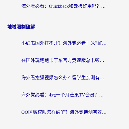
海外党必看：Quickback和云极好用吗？3招教你选对回国加速器（附PC端VPN实测对比）
地域限制破解
小红书国外打不开？海外党必看！3步解决国内影音、生活服务全畅通
在国外玩跑跑卡丁车官方竞速版总卡顿？这篇攻略帮你解决地区限制+低延迟难题
海外看搜狐视频怎么办？留学生亲测有效的回国加速器选择指南
海外党必看：4元一个月芒果TV会员？选对回国加速器就能实现！
QQ区域权限怎样破解？海外党亲测有效的回国加速方案（附看剧看电影神器推荐）