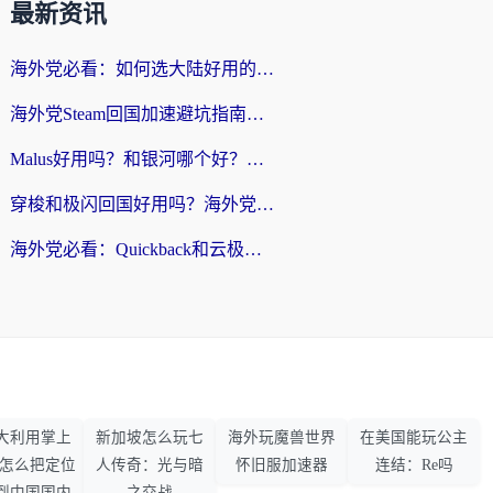
最新资讯
海外党必看：如何选大陆好用的vpn？一篇解决你的回国访问难题
海外党Steam回国加速避坑指南：从延迟卡顿到无缝畅玩，我踩过的坑和最优解
Malus好用吗？和银河哪个好？海外党选回国加速器的避坑指南（附乌克兰玩国内游戏实测）
穿梭和极闪回国好用吗？海外党亲测4款加速器+1个隐藏宝藏
海外党必看：Quickback和云极好用吗？3招教你选对回国加速器（附PC端VPN实测对比）
大利用掌上
新加坡怎么玩七
海外玩魔兽世界
在美国能玩公主
33怎么把定位
人传奇：光与暗
怀旧服加速器
连结：Re吗
到中国国内
之交战