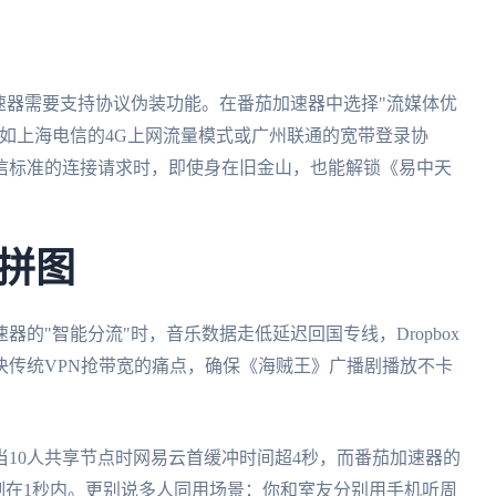
速器需要支持协议伪装功能。在番茄加速器中选择"流媒体优
如上海电信的4G上网流量模式或广州联通的宽带登录协
信标准的连接请求时，即使身在旧金山，也能解锁《易中天
拼图
的"智能分流"时，音乐数据走低延迟回国专线，Dropbox
决传统VPN抢带宽的痛点，确保《海贼王》广播剧播放不卡
10人共享节点时网易云首缓冲时间超4秒，而番茄加速器的
控制在1秒内。更别说多人同用场景：你和室友分别用手机听周