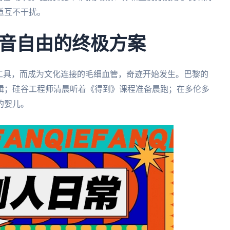
道互不干扰。
音自由的终极方案
工具，而成为文化连接的毛细血管，奇迹开始发生。巴黎的
辑；硅谷工程师清晨听着《得到》课程准备晨跑；在多伦多
的婴儿。