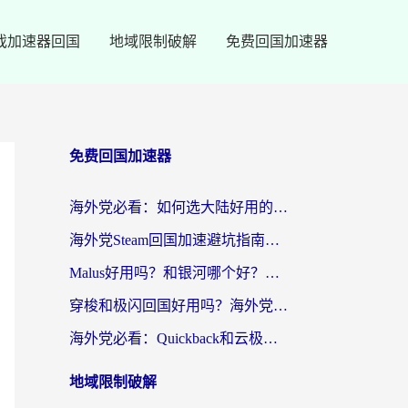
戏加速器回国
地域限制破解
免费回国加速器
免费回国加速器
海外党必看：如何选大陆好用的vpn？一篇解决你的回国访问难题
海外党Steam回国加速避坑指南：从延迟卡顿到无缝畅玩，我踩过的坑和最优解
Malus好用吗？和银河哪个好？海外党选回国加速器的避坑指南（附乌克兰玩国内游戏实测）
穿梭和极闪回国好用吗？海外党亲测4款加速器+1个隐藏宝藏
海外党必看：Quickback和云极好用吗？3招教你选对回国加速器（附PC端VPN实测对比）
地域限制破解