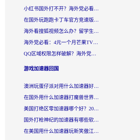
小红书国外打不开？海外党必看！3步解决国内影音、生活服务全畅通
在国外玩跑跑卡丁车官方竞速版总卡顿？这篇攻略帮你解决地区限制+低延迟难题
海外看搜狐视频怎么办？留学生亲测有效的回国加速器选择指南
海外党必看：4元一个月芒果TV会员？选对回国加速器就能实现！
QQ区域权限怎样破解？海外党亲测有效的回国加速方案（附看剧看电影神器推荐）
游戏加速器回国
澳洲玩蛋仔派对用什么加速器好？留学生亲测有效的国服游戏加速指南
在国外用什么加速器打魔兽世界不卡？海外党国服游戏流畅指南
美国打绝区零加速器哪个好？2026海外玩家实测指南（附英国部落冲突梦幻西游加速技巧）
国外打枪神纪的加速器有哪些软件？2026海外玩家亲测实用指南
在美国用什么加速器玩新笑傲江湖比较好一点？海外玩家亲测的靠谱方案