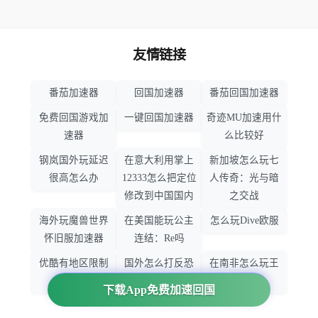
友情链接
番茄加速器
回国加速器
番茄回国加速器
免费回国游戏加
一键回国加速器
奇迹MU加速用什
速器
么比较好
钢岚国外玩延迟
在意大利用掌上
新加坡怎么玩七
很高怎么办
12333怎么把定位
人传奇：光与暗
修改到中国国内
之交战
海外玩魔兽世界
在美国能玩公主
怎么玩Dive欧服
怀旧服加速器
连结：Re吗
优酷有地区限制
国外怎么打反恐
在南非怎么玩王
吗
精英：全球攻势
者荣耀
下载App免费加速回国