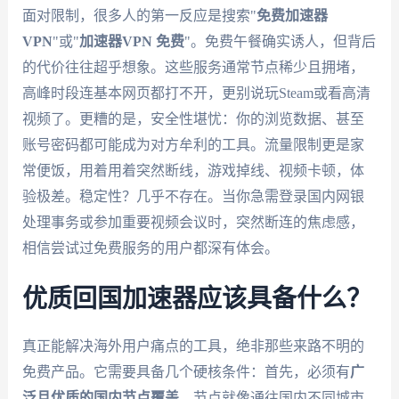
面对限制，很多人的第一反应是搜索"
免费加速器
VPN
"或"
加速器VPN 免费
"。免费午餐确实诱人，但背后
的代价往往超乎想象。这些服务通常节点稀少且拥堵，
高峰时段连基本网页都打不开，更别说玩Steam或看高清
视频了。更糟的是，安全性堪忧：你的浏览数据、甚至
账号密码都可能成为对方牟利的工具。流量限制更是家
常便饭，用着用着突然断线，游戏掉线、视频卡顿，体
验极差。稳定性？几乎不存在。当你急需登录国内网银
处理事务或参加重要视频会议时，突然断连的焦虑感，
相信尝试过免费服务的用户都深有体会。
优质回国加速器应该具备什么？
真正能解决海外用户痛点的工具，绝非那些来路不明的
免费产品。它需要具备几个硬核条件：首先，必须有
广
泛且优质的国内节点覆盖
。节点就像通往国内不同城市