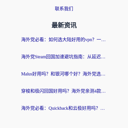
联系我们
最新资讯
海外党必看：如何选大陆好用的vpn？一篇解决你的回国访问难题
海外党Steam回国加速避坑指南：从延迟卡顿到无缝畅玩，我踩过的坑和最优解
Malus好用吗？和银河哪个好？海外党选回国加速器的避坑指南（附乌克兰玩国内游戏实测）
穿梭和极闪回国好用吗？海外党亲测4款加速器+1个隐藏宝藏
海外党必看：Quickback和云极好用吗？3招教你选对回国加速器（附PC端VPN实测对比）