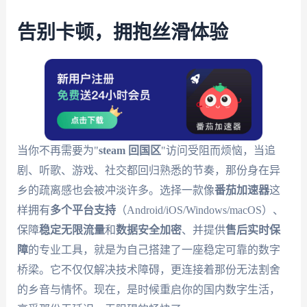
告别卡顿，拥抱丝滑体验
当你不再需要为"
steam 回国区
"访问受阻而烦恼，当追
剧、听歌、游戏、社交都回归熟悉的节奏，那份身在异
乡的疏离感也会被冲淡许多。选择一款像
番茄加速器
这
样拥有
多个平台支持
（Android/iOS/Windows/macOS）、
保障
稳定无限流量
和
数据安全加密
、并提供
售后实时保
障
的专业工具，就是为自己搭建了一座稳定可靠的数字
桥梁。它不仅仅解决技术障碍，更连接着那份无法割舍
的乡音与情怀。现在，是时候重启你的国内数字生活，