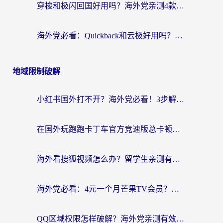
穿梭和极闪回国好用吗？海外党亲测4款加速器+1个隐藏宝藏
海外党必看：Quickback和云极好用吗？3招教你选对回国加速器（附PC端VPN实测对比）
地域限制破解
小红书国外打不开？海外党必看！3步解决国内影音、生活服务全畅通
在国外玩跑跑卡丁车官方竞速版总卡顿？这篇攻略帮你解决地区限制+低延迟难题
海外看搜狐视频怎么办？留学生亲测有效的回国加速器选择指南
海外党必看：4元一个月芒果TV会员？选对回国加速器就能实现！
QQ区域权限怎样破解？海外党亲测有效的回国加速方案（附看剧看电影神器推荐）