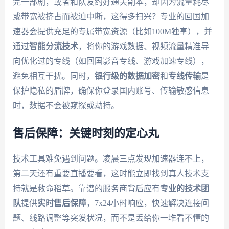
完一部剧，或者和队友约好通关副本，却因为流量耗尽
或带宽被挤占而被迫中断，这得多扫兴？专业的回国加
速器会提供充足的专属带宽资源（比如100M独享），并
通过
智能分流技术
，将你的游戏数据、视频流量精准导
向优化过的专线（如回国影音专线、游戏加速专线），
避免相互干扰。同时，
银行级的数据加密
和
专线传输
是
保护隐私的盾牌，确保你登录国内账号、传输敏感信息
时，数据不会被窥探或劫持。
售后保障：关键时刻的定心丸
技术工具难免遇到问题。凌晨三点发现加速器连不上，
第二天还有重要直播要看，这时能立即找到真人技术支
持就是救命稻草。靠谱的服务商背后应有
专业的技术团
队
提供
实时售后保障
，7x24小时响应，快速解决连接问
题、线路调整等突发状况，而不是丢给你一堆看不懂的