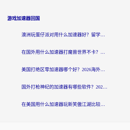
游戏加速器回国
澳洲玩蛋仔派对用什么加速器好？留学生亲测有效的国服游戏加速指南
在国外用什么加速器打魔兽世界不卡？海外党国服游戏流畅指南
美国打绝区零加速器哪个好？2026海外玩家实测指南（附英国部落冲突梦幻西游加速技巧）
国外打枪神纪的加速器有哪些软件？2026海外玩家亲测实用指南
在美国用什么加速器玩新笑傲江湖比较好一点？海外玩家亲测的靠谱方案