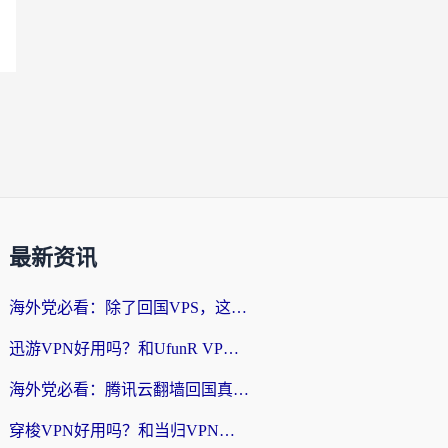
最新资讯
海外党必看：除了回国VPS，这样选加速器也能无缝刷国内资源？
迅游VPN好用吗？和UfunR VPN对比哪个回国效果更好？海外党亲测避坑指南
海外党必看：腾讯云翻墙回国真的好用吗？+ 3步选对回国加速器指南
穿梭VPN好用吗？和当归VPN对比哪个回国效果更好？海外党亲测实用指南