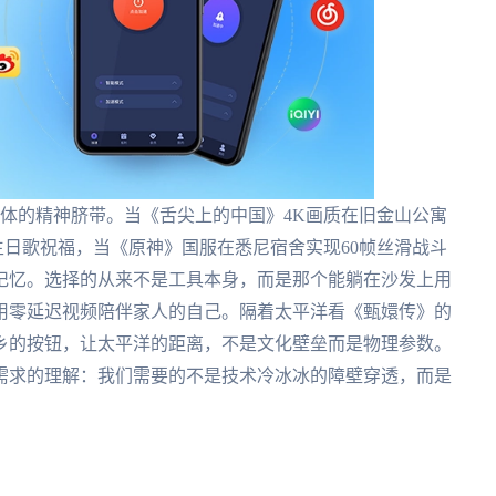
文化母体的精神脐带。当《舌尖上的中国》4K画质在旧金山公寓
生日歌祝福，当《原神》国服在悉尼宿舍实现60帧丝滑战斗
记忆。选择的从来不是工具本身，而是那个能躺在沙发上用
用零延迟视频陪伴家人的自己。隔着太平洋看《甄嬛传》的
乡的按钮，让太平洋的距离，不是文化壁垒而是物理参数。
需求的理解：我们需要的不是技术冷冰冰的障壁穿透，而是