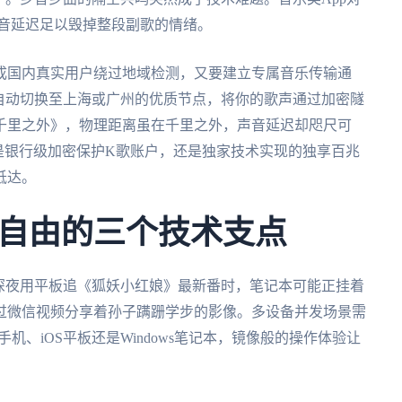
声音延迟足以毁掉整段副歌的情绪。
成国内真实用户绕过地域检测，又要建立专属音乐传输通
自动切换至上海或广州的优质节点，将你的歌声通过加密隧
千里之外》，物理距离虽在千里之外，声音延迟却咫尺可
是银行级加密保护K歌账户，还是独家技术实现的独享百兆
抵达。
自由的三个技术支点
深夜用平板追《狐妖小红娘》最新番时，笔记本可能正挂着
过微信视频分享着孙子蹒跚学步的影像。多设备并发场景需
手机、iOS平板还是Windows笔记本，镜像般的操作体验让