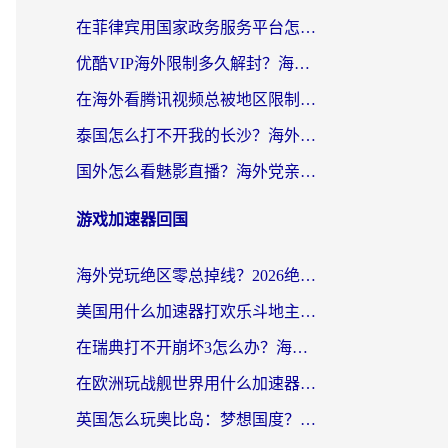
在菲律宾用国家政务服务平台怎么把定位修改到中国国内？3步解决+海外看剧听歌全攻略
优酷VIP海外限制多久解封？海外党必看的跨区难题一站式解决指南
在海外看腾讯视频总被地区限制？选对回国加速器，还能解决泰国政务网和蜻蜓FM卡顿问题
泰国怎么打不开我的长沙？海外党追剧看片的破局指南
国外怎么看魅影直播？海外党亲测有效的回国加速指南（附听歌、看央视VIP技巧）
游戏加速器回国
海外党玩绝区零总掉线？2026绝区零加速器推荐+跨平台国服游戏加速攻略
美国用什么加速器打欢乐斗地主？海外党亲测有效的国服游戏加速指南
在瑞典打不开崩坏3怎么办？海外玩家亲测有效的国服游戏加速指南
在欧洲玩战舰世界用什么加速器比较好用？老玩家亲测有效的低延迟方案
英国怎么玩奥比岛：梦想国度？海外党不卡攻略+加速器选择秘籍