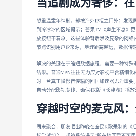
当追剧成为奢侈：在
想重温童年神剧，却被海外IP拒之门外；发现
到冷冰冰的区域提示；芒果TV《声生不息》
放按钮干着急。这些体验背后涉及复杂的网络
节点识别用户IP来源，地理距离越远，数据传
解决的关键在于缩短数据旅程。需要一种特殊通
结果。普通VPN往往无力应对影视平台精细化
时一台真正懂影音传输的回国加速器尤为重要
自动分配影视专线，确保4K版《长津湖》播放
穿越时空的麦克风：
周末聚会，朋友晒出昨晚在全民K歌录制的《
标尝试加入，却被系统提示“所在地区暂不可用