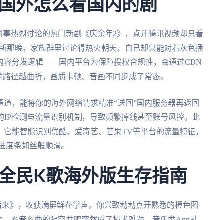
国外怎么看国内的剧
同事热烈讨论的热门新剧《庆余年2》，点开腾讯视频却只看
更新那晚，家族群里讨论得热火朝天，自己却只能对着灰色播
内容分发逻辑——国内平台为保障授权合规性，会通过CDN
输路径越曲折，画质卡顿、音画不同步成了常态。
道，能将你的海外网络请求精准“送回”国内服务器再返回
的IP检测与流量识别机制，导致频繁掉线甚至账号风控。此
。它能智能识别优酷、爱奇艺、芒果TV等平台的流量特征，
进度条如丝般顺滑。
全民K歌海外版生存指南
后来》，收获满屏鲜花掌声。你兴致勃勃点开熟悉的橙色图
”。乡音乡曲的隔空共鸣突然成了技术难题。音乐类App对