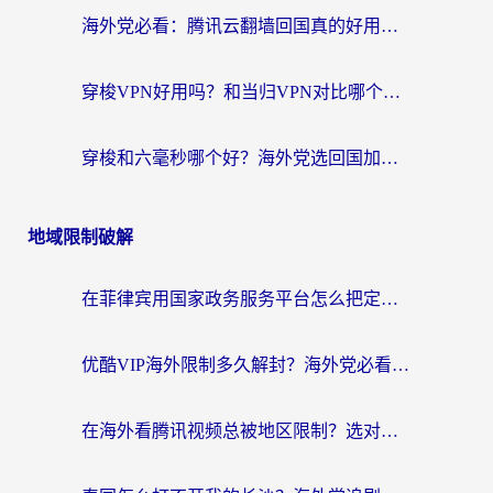
海外党必看：腾讯云翻墙回国真的好用吗？+ 3步选对回国加速器指南
穿梭VPN好用吗？和当归VPN对比哪个回国效果更好？海外党亲测实用指南
穿梭和六毫秒哪个好？海外党选回国加速器的避坑指南，附番茄加速器实测
地域限制破解
在菲律宾用国家政务服务平台怎么把定位修改到中国国内？3步解决+海外看剧听歌全攻略
优酷VIP海外限制多久解封？海外党必看的跨区难题一站式解决指南
在海外看腾讯视频总被地区限制？选对回国加速器，还能解决泰国政务网和蜻蜓FM卡顿问题