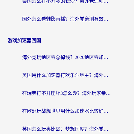
泰国怎么打不开我的长沙？海外党追剧看片的破局指南
国外怎么看魅影直播？海外党亲测有效的回国加速指南（附听歌、看央视VIP技巧）
游戏加速器回国
海外党玩绝区零总掉线？2026绝区零加速器推荐+跨平台国服游戏加速攻略
美国用什么加速器打欢乐斗地主？海外党亲测有效的国服游戏加速指南
在瑞典打不开崩坏3怎么办？海外玩家亲测有效的国服游戏加速指南
在欧洲玩战舰世界用什么加速器比较好用？老玩家亲测有效的低延迟方案
英国怎么玩奥比岛：梦想国度？海外党不卡攻略+加速器选择秘籍