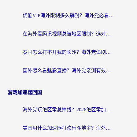
优酷VIP海外限制多久解封？海外党必看的跨区难题一站式解决指南
在海外看腾讯视频总被地区限制？选对回国加速器，还能解决泰国政务网和蜻蜓FM卡顿问题
泰国怎么打不开我的长沙？海外党追剧看片的破局指南
国外怎么看魅影直播？海外党亲测有效的回国加速指南（附听歌、看央视VIP技巧）
游戏加速器回国
海外党玩绝区零总掉线？2026绝区零加速器推荐+跨平台国服游戏加速攻略
美国用什么加速器打欢乐斗地主？海外党亲测有效的国服游戏加速指南