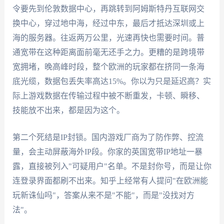
令要先到伦敦数据中心，再跳转到阿姆斯特丹互联网交
换中心，穿过地中海，经过中东，最后才抵达深圳或上
海的服务器。往返两万公里，光速再快也需要时间。普
通宽带在这种距离面前毫无还手之力。更糟的是跨境带
宽拥堵，晚高峰时段，整个欧洲的玩家都在挤同一条海
底光缆，数据包丢失率高达15%。你以为只是延迟高？实
际上游戏数据在传输过程中被不断重发，卡顿、瞬移、
技能放不出来，都是因为这个。
第二个死结是IP封锁。国内游戏厂商为了防作弊、控流
量，会主动屏蔽海外IP段。你家的英国宽带IP地址一暴
露，直接被列入"可疑用户"名单。不是封你号，而是让你
连登录界面都刷不出来。知乎上经常有人提问"在欧洲能
玩新诛仙吗"，答案从来不是"不能"，而是"没找对方
法"。