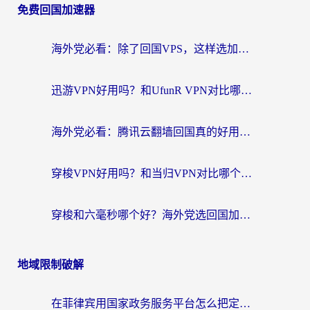
免费回国加速器
海外党必看：除了回国VPS，这样选加速器也能无缝刷国内资源？
迅游VPN好用吗？和UfunR VPN对比哪个回国效果更好？海外党亲测避坑指南
海外党必看：腾讯云翻墙回国真的好用吗？+ 3步选对回国加速器指南
穿梭VPN好用吗？和当归VPN对比哪个回国效果更好？海外党亲测实用指南
穿梭和六毫秒哪个好？海外党选回国加速器的避坑指南，附番茄加速器实测
地域限制破解
在菲律宾用国家政务服务平台怎么把定位修改到中国国内？3步解决+海外看剧听歌全攻略