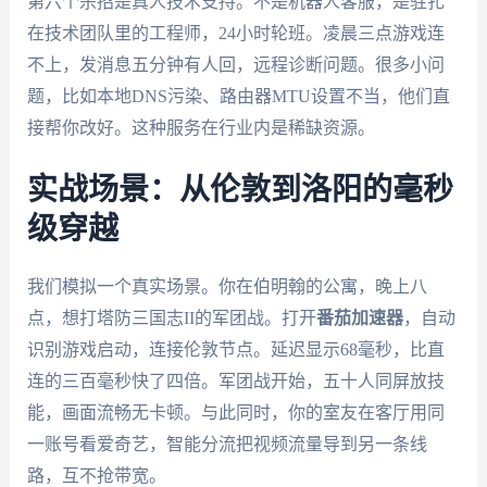
第六个杀招是真人技术支持。不是机器人客服，是驻扎
在技术团队里的工程师，24小时轮班。凌晨三点游戏连
不上，发消息五分钟有人回，远程诊断问题。很多小问
题，比如本地DNS污染、路由器MTU设置不当，他们直
接帮你改好。这种服务在行业内是稀缺资源。
实战场景：从伦敦到洛阳的毫秒
级穿越
我们模拟一个真实场景。你在伯明翰的公寓，晚上八
点，想打塔防三国志II的军团战。打开
番茄加速器
，自动
识别游戏启动，连接伦敦节点。延迟显示68毫秒，比直
连的三百毫秒快了四倍。军团战开始，五十人同屏放技
能，画面流畅无卡顿。与此同时，你的室友在客厅用同
一账号看爱奇艺，智能分流把视频流量导到另一条线
路，互不抢带宽。