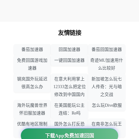
友情链接
番茄加速器
回国加速器
番茄回国加速器
免费回国游戏加
一键回国加速器
奇迹MU加速用什
速器
么比较好
钢岚国外玩延迟
在意大利用掌上
新加坡怎么玩七
很高怎么办
12333怎么把定位
人传奇：光与暗
修改到中国国内
之交战
海外玩魔兽世界
在美国能玩公主
怎么玩Dive欧服
怀旧服加速器
连结：Re吗
优酷有地区限制
国外怎么打反恐
在南非怎么玩王
吗
精英：全球攻势
者荣耀
下载App免费加速回国