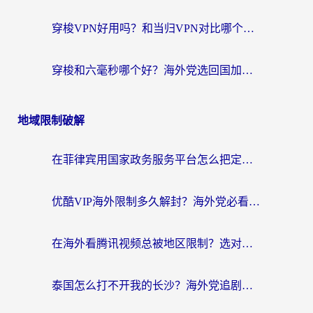
穿梭VPN好用吗？和当归VPN对比哪个回国效果更好？海外党亲测实用指南
穿梭和六毫秒哪个好？海外党选回国加速器的避坑指南，附番茄加速器实测
地域限制破解
在菲律宾用国家政务服务平台怎么把定位修改到中国国内？3步解决+海外看剧听歌全攻略
优酷VIP海外限制多久解封？海外党必看的跨区难题一站式解决指南
在海外看腾讯视频总被地区限制？选对回国加速器，还能解决泰国政务网和蜻蜓FM卡顿问题
泰国怎么打不开我的长沙？海外党追剧看片的破局指南