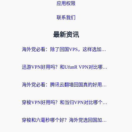
应用权限
联系我们
最新资讯
海外党必看：除了回国VPS，这样选加速器也能无缝刷国内资源？
迅游VPN好用吗？和UfunR VPN对比哪个回国效果更好？海外党亲测避坑指南
海外党必看：腾讯云翻墙回国真的好用吗？+ 3步选对回国加速器指南
穿梭VPN好用吗？和当归VPN对比哪个回国效果更好？海外党亲测实用指南
穿梭和六毫秒哪个好？海外党选回国加速器的避坑指南，附番茄加速器实测