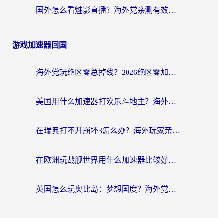
国外怎么看魅影直播？海外党亲测有效的回国加速指南（附听歌、看央视VIP技巧）
游戏加速器回国
海外党玩绝区零总掉线？2026绝区零加速器推荐+跨平台国服游戏加速攻略
美国用什么加速器打欢乐斗地主？海外党亲测有效的国服游戏加速指南
在瑞典打不开崩坏3怎么办？海外玩家亲测有效的国服游戏加速指南
在欧洲玩战舰世界用什么加速器比较好用？老玩家亲测有效的低延迟方案
英国怎么玩奥比岛：梦想国度？海外党不卡攻略+加速器选择秘籍