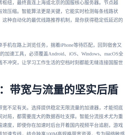
转枢纽，最终直连上海或北京的国服核心服务器。节点越
有效压缩。智能算法更是关键，它能实时检测每条线路状
。这种自动化的最优线路推荐机制，是你获得稳定低延迟的
手机在路上浏览任务，揣着iPhone等待匹配，回到宿舍又
速工具，必须覆盖Android、iOS、Windows、macOS全
线不冲突，让学习工作生活的空档时刻都能无缝连接国服世
：带宽与流量的坚实后盾
带宽不足有关。选择提供稳定无限流量的加速器，才能彻底
间对局，都需要庞大的数据吞吐支撑。智能分流技术尤为重
输速度，即使你在加速时后台开着国内视频平台追剧，游戏
加速专线，结合独享100M高规格带宽资源，专为网络敏感