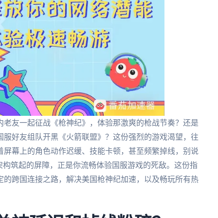
内老友一起征战《枪神纪》，体验那激爽的枪战节奏？还是
国服好友组队开黑《火箭联盟》？这份强烈的游戏渴望，往
着屏幕上的角色动作迟缓、技能卡顿，甚至频繁掉线，别说
架构筑起的屏障，正是你流畅体验国服游戏的死敌。这份指
定的跨国连接之路，解决美国枪神纪加速，以及畅玩所有热