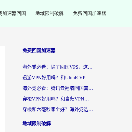
戏加速器回国
地域限制破解
免费回国加速器
免费回国加速器
海外党必看：除了回国VPS，这样选加速器也能无缝刷国内资源？
迅游VPN好用吗？和UfunR VPN对比哪个回国效果更好？海外党亲测避坑指南
海外党必看：腾讯云翻墙回国真的好用吗？+ 3步选对回国加速器指南
穿梭VPN好用吗？和当归VPN对比哪个回国效果更好？海外党亲测实用指南
穿梭和六毫秒哪个好？海外党选回国加速器的避坑指南，附番茄加速器实测
地域限制破解