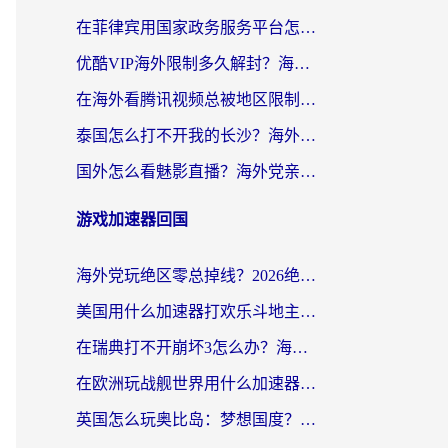
在菲律宾用国家政务服务平台怎么把定位修改到中国国内？3步解决+海外看剧听歌全攻略
优酷VIP海外限制多久解封？海外党必看的跨区难题一站式解决指南
在海外看腾讯视频总被地区限制？选对回国加速器，还能解决泰国政务网和蜻蜓FM卡顿问题
泰国怎么打不开我的长沙？海外党追剧看片的破局指南
国外怎么看魅影直播？海外党亲测有效的回国加速指南（附听歌、看央视VIP技巧）
游戏加速器回国
海外党玩绝区零总掉线？2026绝区零加速器推荐+跨平台国服游戏加速攻略
美国用什么加速器打欢乐斗地主？海外党亲测有效的国服游戏加速指南
在瑞典打不开崩坏3怎么办？海外玩家亲测有效的国服游戏加速指南
在欧洲玩战舰世界用什么加速器比较好用？老玩家亲测有效的低延迟方案
英国怎么玩奥比岛：梦想国度？海外党不卡攻略+加速器选择秘籍