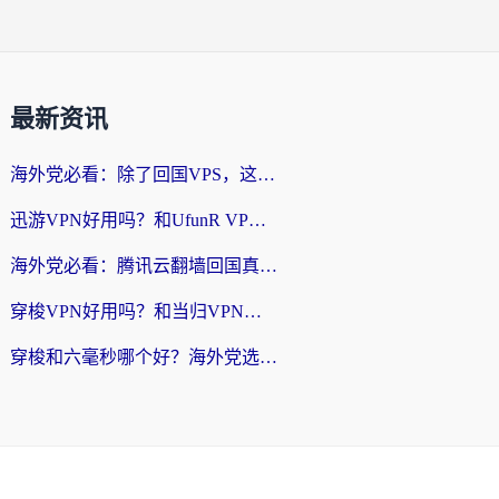
最新资讯
海外党必看：除了回国VPS，这样选加速器也能无缝刷国内资源？
迅游VPN好用吗？和UfunR VPN对比哪个回国效果更好？海外党亲测避坑指南
海外党必看：腾讯云翻墙回国真的好用吗？+ 3步选对回国加速器指南
穿梭VPN好用吗？和当归VPN对比哪个回国效果更好？海外党亲测实用指南
穿梭和六毫秒哪个好？海外党选回国加速器的避坑指南，附番茄加速器实测