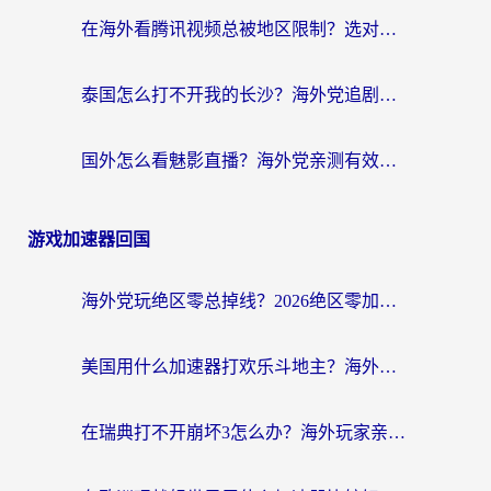
在海外看腾讯视频总被地区限制？选对回国加速器，还能解决泰国政务网和蜻蜓FM卡顿问题
泰国怎么打不开我的长沙？海外党追剧看片的破局指南
国外怎么看魅影直播？海外党亲测有效的回国加速指南（附听歌、看央视VIP技巧）
游戏加速器回国
海外党玩绝区零总掉线？2026绝区零加速器推荐+跨平台国服游戏加速攻略
美国用什么加速器打欢乐斗地主？海外党亲测有效的国服游戏加速指南
在瑞典打不开崩坏3怎么办？海外玩家亲测有效的国服游戏加速指南