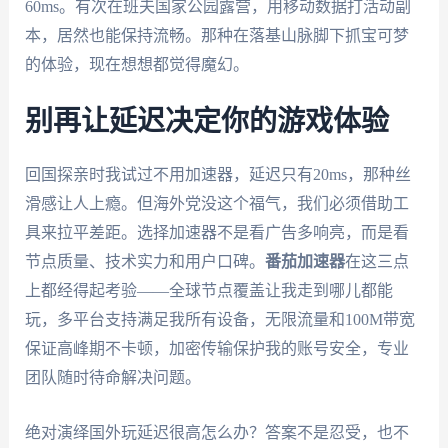
60ms。有次在班夫国家公园露营，用移动数据打活动副
本，居然也能保持流畅。那种在落基山脉脚下抓宝可梦
的体验，现在想想都觉得魔幻。
别再让延迟决定你的游戏体验
回国探亲时我试过不用加速器，延迟只有20ms，那种丝
滑感让人上瘾。但海外党没这个福气，我们必须借助工
具来拉平差距。选择加速器不是看广告多响亮，而是看
节点质量、技术实力和用户口碑。
番茄加速器
在这三点
上都经得起考验——全球节点覆盖让我走到哪儿都能
玩，多平台支持满足我所有设备，无限流量和100M带宽
保证高峰期不卡顿，加密传输保护我的账号安全，专业
团队随时待命解决问题。
绝对演绎国外玩延迟很高怎么办？答案不是忍受，也不