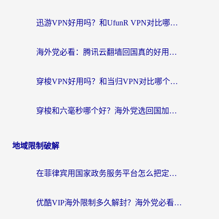
迅游VPN好用吗？和UfunR VPN对比哪个回国效果更好？海外党亲测避坑指南
海外党必看：腾讯云翻墙回国真的好用吗？+ 3步选对回国加速器指南
穿梭VPN好用吗？和当归VPN对比哪个回国效果更好？海外党亲测实用指南
穿梭和六毫秒哪个好？海外党选回国加速器的避坑指南，附番茄加速器实测
地域限制破解
在菲律宾用国家政务服务平台怎么把定位修改到中国国内？3步解决+海外看剧听歌全攻略
优酷VIP海外限制多久解封？海外党必看的跨区难题一站式解决指南