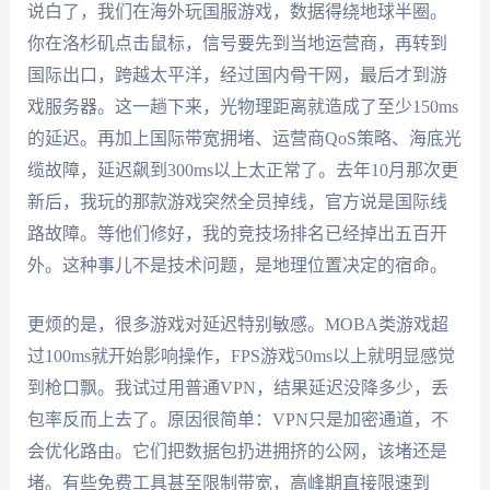
说白了，我们在海外玩国服游戏，数据得绕地球半圈。
你在洛杉矶点击鼠标，信号要先到当地运营商，再转到
国际出口，跨越太平洋，经过国内骨干网，最后才到游
戏服务器。这一趟下来，光物理距离就造成了至少150ms
的延迟。再加上国际带宽拥堵、运营商QoS策略、海底光
缆故障，延迟飙到300ms以上太正常了。去年10月那次更
新后，我玩的那款游戏突然全员掉线，官方说是国际线
路故障。等他们修好，我的竞技场排名已经掉出五百开
外。这种事儿不是技术问题，是地理位置决定的宿命。
更烦的是，很多游戏对延迟特别敏感。MOBA类游戏超
过100ms就开始影响操作，FPS游戏50ms以上就明显感觉
到枪口飘。我试过用普通VPN，结果延迟没降多少，丢
包率反而上去了。原因很简单：VPN只是加密通道，不
会优化路由。它们把数据包扔进拥挤的公网，该堵还是
堵。有些免费工具甚至限制带宽，高峰期直接限速到