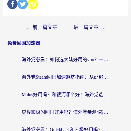
←
前一篇文章
后一篇文章
→
免费回国加速器
海外党必看：如何选大陆好用的vpn？一篇解决你的回国访问难题
海外党Steam回国加速避坑指南：从延迟卡顿到无缝畅玩，我踩过的坑和最优解
Malus好用吗？和银河哪个好？海外党选回国加速器的避坑指南（附乌克兰玩国内游戏实测）
穿梭和极闪回国好用吗？海外党亲测4款加速器+1个隐藏宝藏
海外党必看：Quickback和云极好用吗？3招教你选对回国加速器（附PC端VPN实测对比）