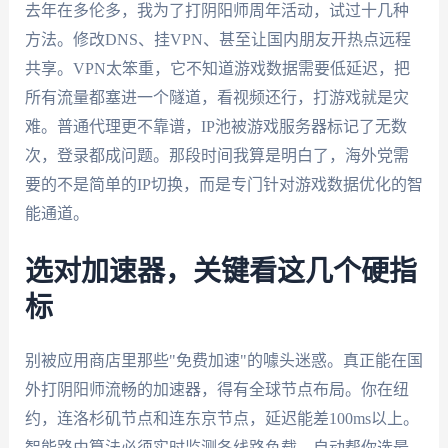
去年在多伦多，我为了打阴阳师周年活动，试过十几种
方法。修改DNS、挂VPN、甚至让国内朋友开热点远程
共享。VPN太笨重，它不知道游戏数据需要低延迟，把
所有流量都塞进一个隧道，看视频还行，打游戏就是灾
难。普通代理更不靠谱，IP池被游戏服务器标记了无数
次，登录都成问题。那段时间我算是明白了，海外党需
要的不是简单的IP切换，而是专门针对游戏数据优化的智
能通道。
选对加速器，关键看这几个硬指
标
别被应用商店里那些"免费加速"的噱头迷惑。真正能在国
外打阴阳师流畅的加速器，得有全球节点布局。你在纽
约，连洛杉矶节点和连东京节点，延迟能差100ms以上。
智能路由算法必须实时监测各线路负载，自动帮你选最