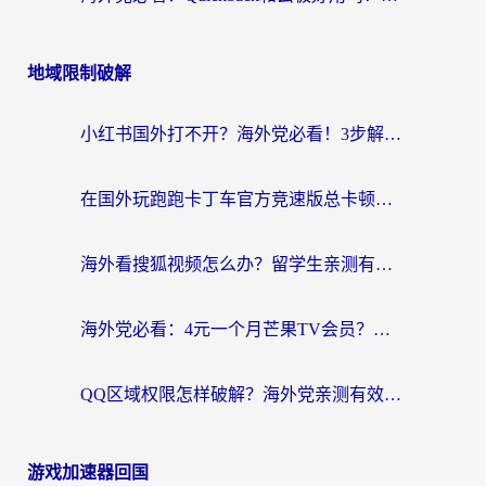
地域限制破解
小红书国外打不开？海外党必看！3步解决国内影音、生活服务全畅通
在国外玩跑跑卡丁车官方竞速版总卡顿？这篇攻略帮你解决地区限制+低延迟难题
海外看搜狐视频怎么办？留学生亲测有效的回国加速器选择指南
海外党必看：4元一个月芒果TV会员？选对回国加速器就能实现！
QQ区域权限怎样破解？海外党亲测有效的回国加速方案（附看剧看电影神器推荐）
游戏加速器回国