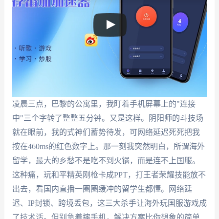
凌晨三点，巴黎的公寓里，我盯着手机屏幕上的"连接
中"三个字转了整整五分钟。又是这样。阴阳师的斗技场
就在眼前，我的式神们蓄势待发，可网络延迟死死把我
按在460ms的红色数字上。那一刻我突然明白，所谓海外
留学，最大的乡愁不是吃不到火锅，而是连不上国服。
这种痛，玩和平精英刚枪卡成PPT，打王者荣耀技能放不
出去，看国内直播一圈圈缓冲的留学生都懂。网络延
迟、IP封锁、跨境丢包，这三大杀手让海外玩国服游戏成
了技术活。但别急着摔手机，解决方案比你想象的简单