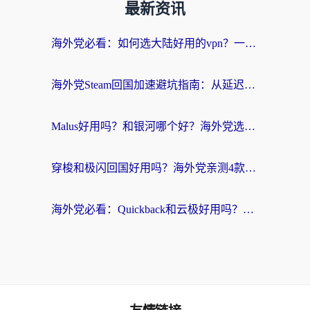
最新资讯
海外党必看：如何选大陆好用的vpn？一篇解决你的回国访问难题
海外党Steam回国加速避坑指南：从延迟卡顿到无缝畅玩，我踩过的坑和最优解
Malus好用吗？和银河哪个好？海外党选回国加速器的避坑指南（附乌克兰玩国内游戏实测）
穿梭和极闪回国好用吗？海外党亲测4款加速器+1个隐藏宝藏
海外党必看：Quickback和云极好用吗？3招教你选对回国加速器（附PC端VPN实测对比）