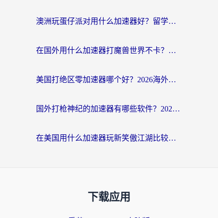
澳洲玩蛋仔派对用什么加速器好？留学生亲测有效的国服游戏加速指南
在国外用什么加速器打魔兽世界不卡？海外党国服游戏流畅指南
美国打绝区零加速器哪个好？2026海外玩家实测指南（附英国部落冲突梦幻西游加速技巧）
国外打枪神纪的加速器有哪些软件？2026海外玩家亲测实用指南
在美国用什么加速器玩新笑傲江湖比较好一点？海外玩家亲测的靠谱方案
下载应用