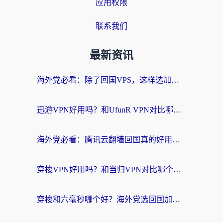
应用权限
联系我们
最新资讯
海外党必看：除了回国VPS，这样选加速器也能无缝刷国内资源？
迅游VPN好用吗？和UfunR VPN对比哪个回国效果更好？海外党亲测避坑指南
海外党必看：腾讯云翻墙回国真的好用吗？+ 3步选对回国加速器指南
穿梭VPN好用吗？和当归VPN对比哪个回国效果更好？海外党亲测实用指南
穿梭和六毫秒哪个好？海外党选回国加速器的避坑指南，附番茄加速器实测