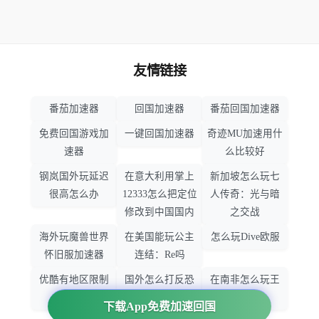
友情链接
番茄加速器
回国加速器
番茄回国加速器
免费回国游戏加
一键回国加速器
奇迹MU加速用什
速器
么比较好
钢岚国外玩延迟
在意大利用掌上
新加坡怎么玩七
很高怎么办
12333怎么把定位
人传奇：光与暗
修改到中国国内
之交战
海外玩魔兽世界
在美国能玩公主
怎么玩Dive欧服
怀旧服加速器
连结：Re吗
优酷有地区限制
国外怎么打反恐
在南非怎么玩王
吗
精英：全球攻势
者荣耀
下载App免费加速回国