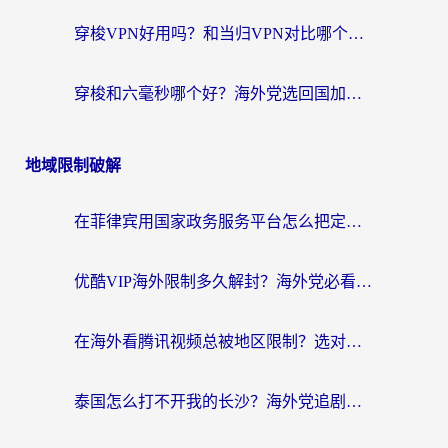
穿梭VPN好用吗？和当归VPN对比哪个回国效果更好？海外党亲测实用指南
穿梭和六毫秒哪个好？海外党选回国加速器的避坑指南，附番茄加速器实测
地域限制破解
在菲律宾用国家政务服务平台怎么把定位修改到中国国内？3步解决+海外看剧听歌全攻略
优酷VIP海外限制多久解封？海外党必看的跨区难题一站式解决指南
在海外看腾讯视频总被地区限制？选对回国加速器，还能解决泰国政务网和蜻蜓FM卡顿问题
泰国怎么打不开我的长沙？海外党追剧看片的破局指南