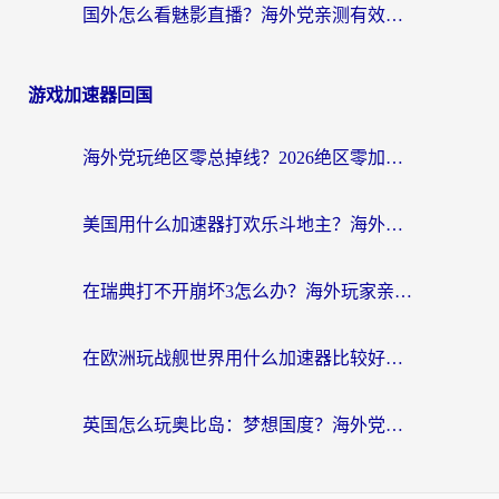
国外怎么看魅影直播？海外党亲测有效的回国加速指南（附听歌、看央视VIP技巧）
游戏加速器回国
海外党玩绝区零总掉线？2026绝区零加速器推荐+跨平台国服游戏加速攻略
美国用什么加速器打欢乐斗地主？海外党亲测有效的国服游戏加速指南
在瑞典打不开崩坏3怎么办？海外玩家亲测有效的国服游戏加速指南
在欧洲玩战舰世界用什么加速器比较好用？老玩家亲测有效的低延迟方案
英国怎么玩奥比岛：梦想国度？海外党不卡攻略+加速器选择秘籍