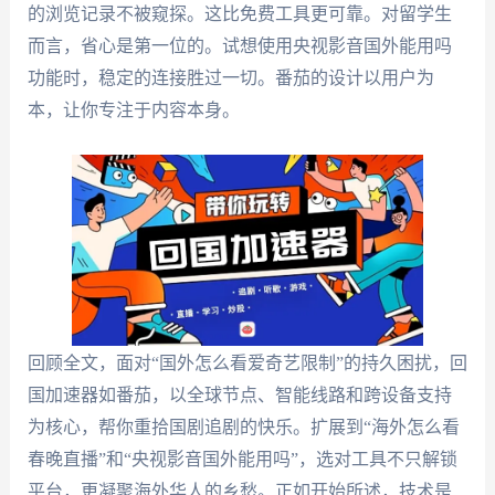
的浏览记录不被窥探。这比免费工具更可靠。对留学生
而言，省心是第一位的。试想使用央视影音国外能用吗
功能时，稳定的连接胜过一切。番茄的设计以用户为
本，让你专注于内容本身。
回顾全文，面对“国外怎么看爱奇艺限制”的持久困扰，回
国加速器如番茄，以全球节点、智能线路和跨设备支持
为核心，帮你重拾国剧追剧的快乐。扩展到“海外怎么看
春晚直播”和“央视影音国外能用吗”，选对工具不只解锁
平台，更凝聚海外华人的乡愁。正如开始所述，技术是