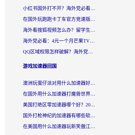
小红书国外打不开？海外党必看！3步解决国内影音、生活服务全畅通
在国外玩跑跑卡丁车官方竞速版总卡顿？这篇攻略帮你解决地区限制+低延迟难题
海外看搜狐视频怎么办？留学生亲测有效的回国加速器选择指南
海外党必看：4元一个月芒果TV会员？选对回国加速器就能实现！
QQ区域权限怎样破解？海外党亲测有效的回国加速方案（附看剧看电影神器推荐）
游戏加速器回国
澳洲玩蛋仔派对用什么加速器好？留学生亲测有效的国服游戏加速指南
在国外用什么加速器打魔兽世界不卡？海外党国服游戏流畅指南
美国打绝区零加速器哪个好？2026海外玩家实测指南（附英国部落冲突梦幻西游加速技巧）
国外打枪神纪的加速器有哪些软件？2026海外玩家亲测实用指南
在美国用什么加速器玩新笑傲江湖比较好一点？海外玩家亲测的靠谱方案