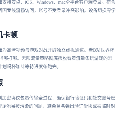
安卓、iOS、Windows、mac全平台客户端登录。宿舍
回国专线流畅访问，账号不受登录冲突影响。设备切换零学
机卡顿
茄为高清视频与游戏对战开辟独立虚拟通道。看B站世界杯
枪指哪打哪。无限流量策略彻底摆脱看着流量条玩游戏的恐
计划喝杯咖啡等待进度条跑完。
照
级别加密协议包裹传输全过程，确保银行验证码和社交账号密
IP池易被污染的问题，避免莫名弹出验证滑块或被临时封