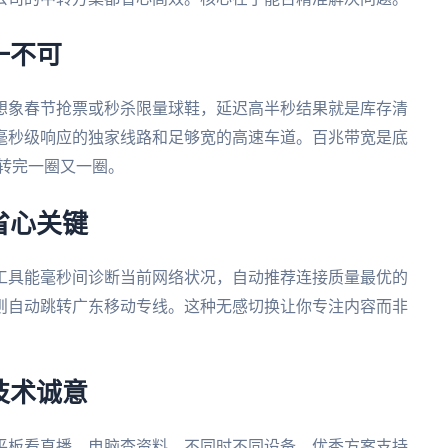
一不可
想象春节抢票或秒杀限量球鞋，延迟高半秒结果就是库存清
毫秒级响应的独家线路和足够宽的高速车道。百兆带宽是底
转完一圈又一圈。
省心关键
工具能毫秒间诊断当前网络状况，自动推荐连接质量最优的
则自动跳转广东移动专线。这种无感切换让你专注内容而非
技术诚意
平板看直播，电脑查资料。不同时不同设备。优秀方案支持