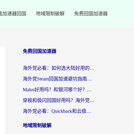
戏加速器回国
地域限制破解
免费回国加速器
免费回国加速器
海外党必看：如何选大陆好用的vpn？一篇解决你的回国访问难题
海外党Steam回国加速避坑指南：从延迟卡顿到无缝畅玩，我踩过的坑和最优解
Malus好用吗？和银河哪个好？海外党选回国加速器的避坑指南（附乌克兰玩国内游戏实测）
穿梭和极闪回国好用吗？海外党亲测4款加速器+1个隐藏宝藏
海外党必看：Quickback和云极好用吗？3招教你选对回国加速器（附PC端VPN实测对比）
地域限制破解