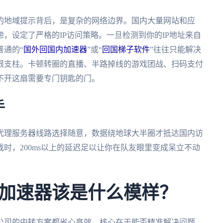
的地域提示背后，是复杂的网络边界。国内大量网站和应
，设定了严格的IP访问策略。一旦检测到你的IP地址来自
普通的“
国外回国内加速器
”或“
回国梯子软件
”往往只能解决
根支柱。卡顿转圈的直播、半路掉线的游戏团战、扫码支付
不开这扇需要专门钥匙的门。
手
代理服务器线路选择随意，数据绕地球大半圈才抵达国内访
时，200ms以上的延迟足以让你在队友眼里变成呆立不动
加速器该是什么模样？
公司的中转方案都省心高效。核心在于能否精准解决问题。