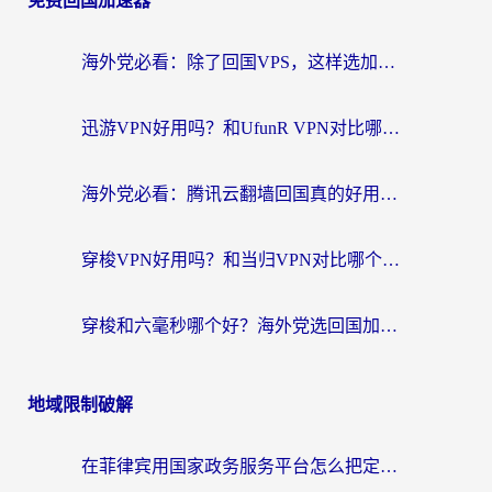
免费回国加速器
海外党必看：除了回国VPS，这样选加速器也能无缝刷国内资源？
迅游VPN好用吗？和UfunR VPN对比哪个回国效果更好？海外党亲测避坑指南
海外党必看：腾讯云翻墙回国真的好用吗？+ 3步选对回国加速器指南
穿梭VPN好用吗？和当归VPN对比哪个回国效果更好？海外党亲测实用指南
穿梭和六毫秒哪个好？海外党选回国加速器的避坑指南，附番茄加速器实测
地域限制破解
在菲律宾用国家政务服务平台怎么把定位修改到中国国内？3步解决+海外看剧听歌全攻略