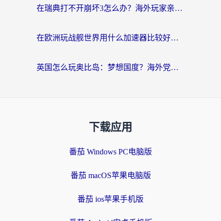
在瑞典打不开崩坏3怎么办？海外玩家亲测有效的国服游戏加速指南
在欧洲玩战舰世界用什么加速器比较好用？老玩家亲测有效的低延迟方案
英国怎么玩奥比岛：梦想国度？海外党不卡攻略+加速器选择秘籍
下载应用
番茄 Windows PC电脑版
番茄 macOS苹果电脑版
番茄 ios苹果手机版