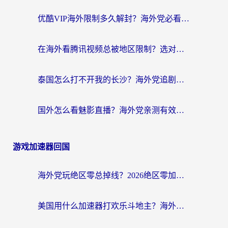
优酷VIP海外限制多久解封？海外党必看的跨区难题一站式解决指南
在海外看腾讯视频总被地区限制？选对回国加速器，还能解决泰国政务网和蜻蜓FM卡顿问题
泰国怎么打不开我的长沙？海外党追剧看片的破局指南
国外怎么看魅影直播？海外党亲测有效的回国加速指南（附听歌、看央视VIP技巧）
游戏加速器回国
海外党玩绝区零总掉线？2026绝区零加速器推荐+跨平台国服游戏加速攻略
美国用什么加速器打欢乐斗地主？海外党亲测有效的国服游戏加速指南