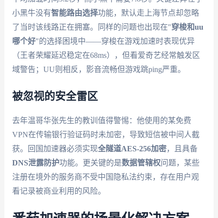
小黑牛没有
智能路由选择
功能，默认走上海节点却忽略
了当时该线路正在拥塞。同样的问题也出现在"
穿梭和uu
哪个好
"的选择困境中——穿梭在游戏加速时表现优异
（王者荣耀延迟稳定在68ms），但看爱奇艺经常触发区
域警告；UU则相反，影音流畅但游戏跳ping严重。
被忽视的安全雷区
去年温哥华张先生的教训值得警惕：他使用的某免费
VPN在传输银行验证码时未加密，导致短信被中间人截
获。回国加速器必须实现
全隧道AES-256加密
，且具备
DNS泄露防护
功能。更关键的是
数据管辖权
问题，某些
注册在境外的服务商不受中国隐私法约束，存在用户观
看记录被商业利用的风险。