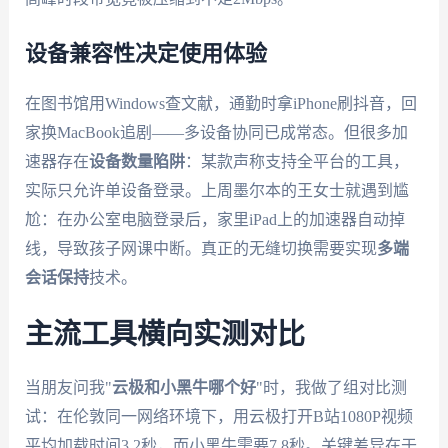
设备兼容性决定使用体验
在图书馆用Windows查文献，通勤时拿iPhone刷抖音，回
家换MacBook追剧——多设备协同已成常态。但很多加
速器存在
设备数量陷阱
：某款声称支持全平台的工具，
实际只允许单设备登录。上周墨尔本的王女士就遇到尴
尬：在办公室电脑登录后，家里iPad上的加速器自动掉
线，导致孩子网课中断。真正的无缝切换需要实现
多端
会话保持
技术。
主流工具横向实测对比
当朋友问我"
云极和小黑牛哪个好
"时，我做了组对比测
试：在伦敦同一网络环境下，用云极打开B站1080P视频
平均加载时间3.2秒，而小黑牛需要7.8秒。关键差异在于