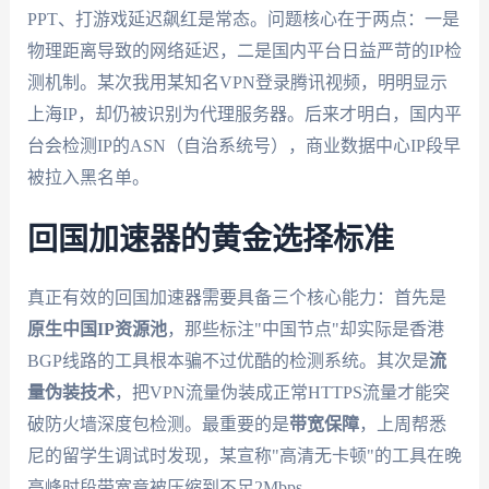
PPT、打游戏延迟飙红是常态。问题核心在于两点：一是
物理距离导致的网络延迟，二是国内平台日益严苛的IP检
测机制。某次我用某知名VPN登录腾讯视频，明明显示
上海IP，却仍被识别为代理服务器。后来才明白，国内平
台会检测IP的ASN（自治系统号），商业数据中心IP段早
被拉入黑名单。
回国加速器的黄金选择标准
真正有效的回国加速器需要具备三个核心能力：首先是
原生中国IP资源池
，那些标注"中国节点"却实际是香港
BGP线路的工具根本骗不过优酷的检测系统。其次是
流
量伪装技术
，把VPN流量伪装成正常HTTPS流量才能突
破防火墙深度包检测。最重要的是
带宽保障
，上周帮悉
尼的留学生调试时发现，某宣称"高清无卡顿"的工具在晚
高峰时段带宽竟被压缩到不足2Mbps。