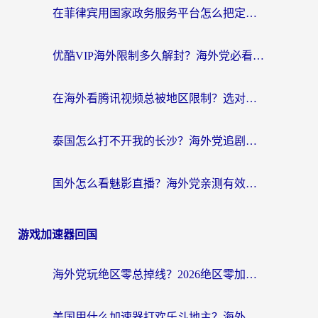
在菲律宾用国家政务服务平台怎么把定位修改到中国国内？3步解决+海外看剧听歌全攻略
优酷VIP海外限制多久解封？海外党必看的跨区难题一站式解决指南
在海外看腾讯视频总被地区限制？选对回国加速器，还能解决泰国政务网和蜻蜓FM卡顿问题
泰国怎么打不开我的长沙？海外党追剧看片的破局指南
国外怎么看魅影直播？海外党亲测有效的回国加速指南（附听歌、看央视VIP技巧）
游戏加速器回国
海外党玩绝区零总掉线？2026绝区零加速器推荐+跨平台国服游戏加速攻略
美国用什么加速器打欢乐斗地主？海外党亲测有效的国服游戏加速指南