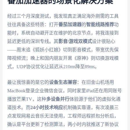
番茄加速器的场景化解决方案
经过三个月深度测试，我发现真正满足海外刚需的工具
往往具备这些特质：打开
番茄加速器
的
智能线路推荐
功
能时，系统自动避开正在维护的北京节点，将我连接到
延迟更低的深圳专线。其
影音/游戏双模式
设计很贴心
——周末追《狐妖小红娘》切到影音模式，带宽优先保
障视频流；晚上和国内朋友开黑《原神》则切换游戏模
式，UDP协议优化让延迟从210ms降至89ms。
最让我惊喜的是它的
设备生态兼容
：在旧金山机场用
MacBook登录企业微信会议，同时家里iPad还在用同账号
播放芒果TV，这种
多设备并行
体验源于他们的虚拟化通
道技术。而
24小时技术响应
机制确实靠谱，有次凌晨三
点发现网易云音乐无法使用，工程师远程抓包分析后，
确认是平台更新了检测算法，两小时内就推送了新协议