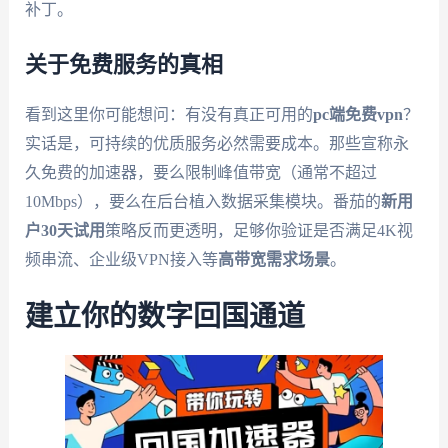
补丁。
关于免费服务的真相
看到这里你可能想问：有没有真正可用的
pc端免费vpn
？
实话是，可持续的优质服务必然需要成本。那些宣称永
久免费的加速器，要么限制峰值带宽（通常不超过
10Mbps），要么在后台植入数据采集模块。番茄的
新用
户30天试用
策略反而更透明，足够你验证是否满足4K视
频串流、企业级VPN接入等
高带宽需求场景
。
建立你的数字回国通道