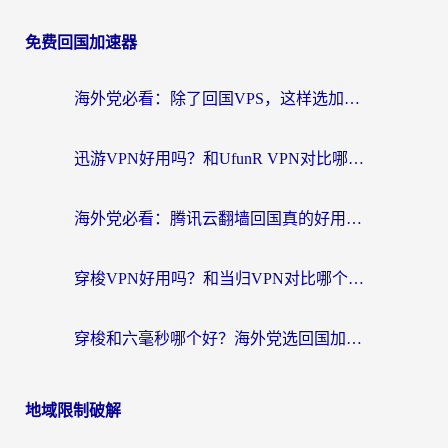
免费回国加速器
海外党必看：除了回国VPS，这样选加速器也能无缝刷国内资源？
迅游VPN好用吗？和UfunR VPN对比哪个回国效果更好？海外党亲测避坑指南
海外党必看：腾讯云翻墙回国真的好用吗？+ 3步选对回国加速器指南
穿梭VPN好用吗？和当归VPN对比哪个回国效果更好？海外党亲测实用指南
穿梭和六毫秒哪个好？海外党选回国加速器的避坑指南，附番茄加速器实测
地域限制破解