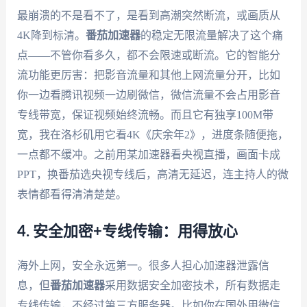
最崩溃的不是看不了，是看到高潮突然断流，或画质从
4K降到标清。
番茄加速器
的稳定无限流量解决了这个痛
点——不管你看多久，都不会限速或断流。它的智能分
流功能更厉害：把影音流量和其他上网流量分开，比如
你一边看腾讯视频一边刷微信，微信流量不会占用影音
专线带宽，保证视频始终流畅。而且它有独享100M带
宽，我在洛杉矶用它看4K《庆余年2》，进度条随便拖，
一点都不缓冲。之前用某加速器看央视直播，画面卡成
PPT，换番茄选央视专线后，高清无延迟，连主持人的微
表情都看得清清楚楚。
4. 安全加密+专线传输：用得放心
海外上网，安全永远第一。很多人担心加速器泄露信
息，但
番茄加速器
采用数据安全加密技术，所有数据走
专线传输，不经过第三方服务器。比如你在国外用微信