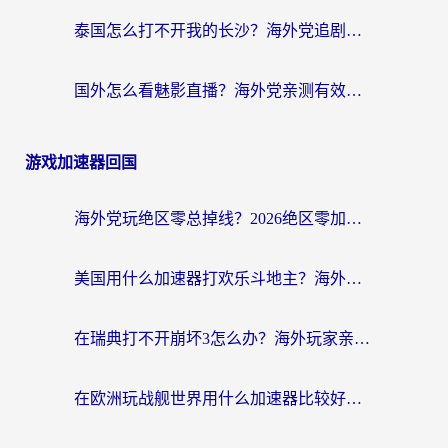
泰国怎么打不开我的长沙？海外党追剧看片的破局指南
国外怎么看魅影直播？海外党亲测有效的回国加速指南（附听歌、看央视VIP技巧）
游戏加速器回国
海外党玩绝区零总掉线？2026绝区零加速器推荐+跨平台国服游戏加速攻略
美国用什么加速器打欢乐斗地主？海外党亲测有效的国服游戏加速指南
在瑞典打不开崩坏3怎么办？海外玩家亲测有效的国服游戏加速指南
在欧洲玩战舰世界用什么加速器比较好用？老玩家亲测有效的低延迟方案