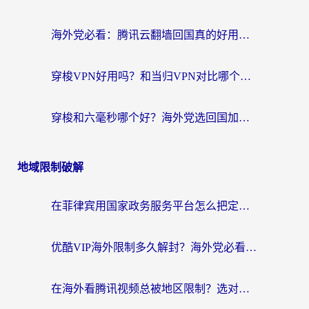
海外党必看：腾讯云翻墙回国真的好用吗？+ 3步选对回国加速器指南
穿梭VPN好用吗？和当归VPN对比哪个回国效果更好？海外党亲测实用指南
穿梭和六毫秒哪个好？海外党选回国加速器的避坑指南，附番茄加速器实测
地域限制破解
在菲律宾用国家政务服务平台怎么把定位修改到中国国内？3步解决+海外看剧听歌全攻略
优酷VIP海外限制多久解封？海外党必看的跨区难题一站式解决指南
在海外看腾讯视频总被地区限制？选对回国加速器，还能解决泰国政务网和蜻蜓FM卡顿问题