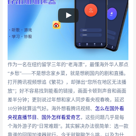
作为一名在纽约留学三年的“老海漂”，最懂海外华人那点
“乡愁”——不是想念家乡菜，就是想刷国内的剧和直播。
打开腾讯视频想追《繁花》，却弹出“您所在地区无法播
放”；好不容易找到能看的链接，画面卡顿到声音和画面
差半分钟；更别说过年想和家人同步看央视春晚，延迟
10分钟就算运气好。海外想看腾讯视频、
怎么在国外看
央视直播节目
、
国外怎样看爱奇艺
，这些问题几乎是每
个海外游子的“日常难题”。其实解决办法很简单：选一款
靠谱的回国加速器就行。今天就聊聊怎么挑，以及为什