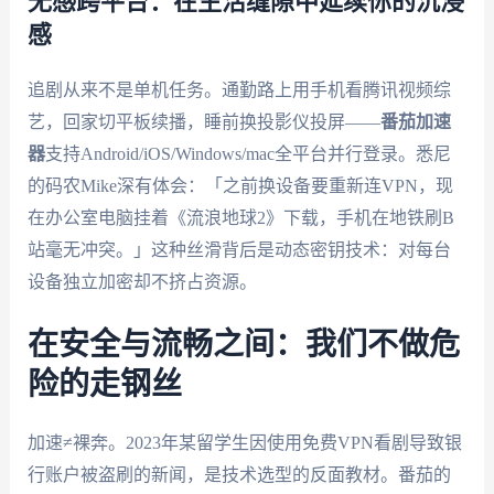
无感跨平台：在生活缝隙中延续你的沉浸
感
追剧从来不是单机任务。通勤路上用手机看腾讯视频综
艺，回家切平板续播，睡前换投影仪投屏——
番茄加速
器
支持Android/iOS/Windows/mac全平台并行登录。悉尼
的码农Mike深有体会：「之前换设备要重新连VPN，现
在办公室电脑挂着《流浪地球2》下载，手机在地铁刷B
站毫无冲突。」这种丝滑背后是动态密钥技术：对每台
设备独立加密却不挤占资源。
在安全与流畅之间：我们不做危
险的走钢丝
加速≠裸奔。2023年某留学生因使用免费VPN看剧导致银
行账户被盗刷的新闻，是技术选型的反面教材。番茄的