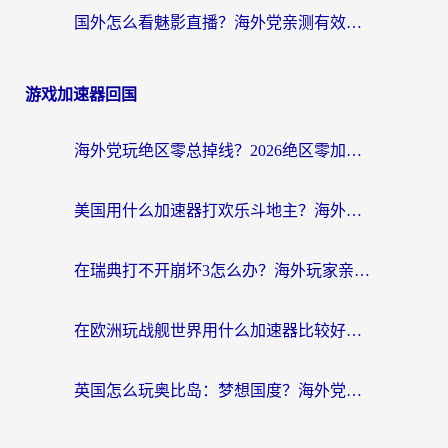
国外怎么看魅影直播？海外党亲测有效的回国加速指南（附听歌、看央视VIP技巧）
游戏加速器回国
海外党玩绝区零总掉线？2026绝区零加速器推荐+跨平台国服游戏加速攻略
美国用什么加速器打欢乐斗地主？海外党亲测有效的国服游戏加速指南
在瑞典打不开崩坏3怎么办？海外玩家亲测有效的国服游戏加速指南
在欧洲玩战舰世界用什么加速器比较好用？老玩家亲测有效的低延迟方案
英国怎么玩奥比岛：梦想国度？海外党不卡攻略+加速器选择秘籍