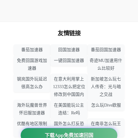
友情链接
番茄加速器
回国加速器
番茄回国加速器
免费回国游戏加
一键回国加速器
奇迹MU加速用什
速器
么比较好
钢岚国外玩延迟
在意大利用掌上
新加坡怎么玩七
很高怎么办
12333怎么把定位
人传奇：光与暗
修改到中国国内
之交战
海外玩魔兽世界
在美国能玩公主
怎么玩Dive欧服
怀旧服加速器
连结：Re吗
优酷有地区限制
国外怎么打反恐
在南非怎么玩王
吗
精英：全球攻势
者荣耀
下载App免费加速回国