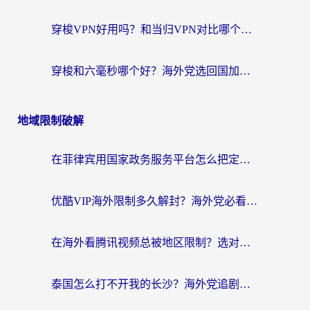
穿梭VPN好用吗？和当归VPN对比哪个回国效果更好？海外党亲测实用指南
穿梭和六毫秒哪个好？海外党选回国加速器的避坑指南，附番茄加速器实测
地域限制破解
在菲律宾用国家政务服务平台怎么把定位修改到中国国内？3步解决+海外看剧听歌全攻略
优酷VIP海外限制多久解封？海外党必看的跨区难题一站式解决指南
在海外看腾讯视频总被地区限制？选对回国加速器，还能解决泰国政务网和蜻蜓FM卡顿问题
泰国怎么打不开我的长沙？海外党追剧看片的破局指南