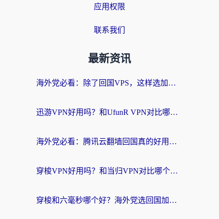
应用权限
联系我们
最新资讯
海外党必看：除了回国VPS，这样选加速器也能无缝刷国内资源？
迅游VPN好用吗？和UfunR VPN对比哪个回国效果更好？海外党亲测避坑指南
海外党必看：腾讯云翻墙回国真的好用吗？+ 3步选对回国加速器指南
穿梭VPN好用吗？和当归VPN对比哪个回国效果更好？海外党亲测实用指南
穿梭和六毫秒哪个好？海外党选回国加速器的避坑指南，附番茄加速器实测