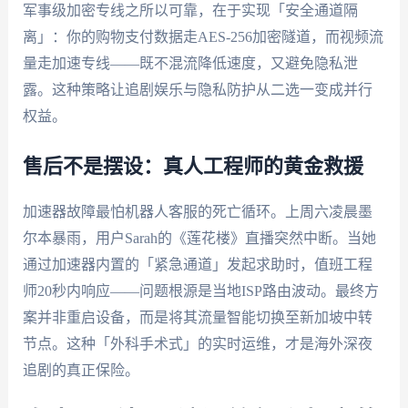
军事级加密专线之所以可靠，在于实现「安全通道隔
离」：你的购物支付数据走AES-256加密隧道，而视频流
量走加速专线——既不混流降低速度，又避免隐私泄
露。这种策略让追剧娱乐与隐私防护从二选一变成并行
权益。
售后不是摆设：真人工程师的黄金救援
加速器故障最怕机器人客服的死亡循环。上周六凌晨墨
尔本暴雨，用户Sarah的《莲花楼》直播突然中断。当她
通过加速器内置的「紧急通道」发起求助时，值班工程
师20秒内响应——问题根源是当地ISP路由波动。最终方
案并非重启设备，而是将其流量智能切换至新加坡中转
节点。这种「外科手术式」的实时运维，才是海外深夜
追剧的真正保险。