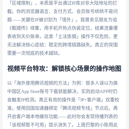
「区域限制」，本质是平台通过IP库对非大陆地址的拦
截。你的浏览器语言、支付方式、会员账号统统不是问
题——关键在IP被识别为「境外」。我曾亲见朋友为追
《甄嬛传》续集，用手机开热点伪装定位，结果流量爆
表收到天价账单。这类「土法炼钢」操作不仅危险，更
无法解决核心症结：稳定的跨境链路缺失。真正的突围
需要一次彻底的技术越狱。
视频平台特攻：解锁核心场景的操作地图
以「海外使用腾讯视频的方法」为例：很多人误以为换
中国区App Store账号下载就能解决，实则启动APP时仍
会触发IP检测。真正有效的操作是「IP+客户端」双重校
准。使用回国加速器绑定「腾讯视频专线」节点后，再
开启客户端本地缓存功能——此时你会发现待播列表的
「该视频暂不可用」提示消失了。上周巴黎的小陈用此