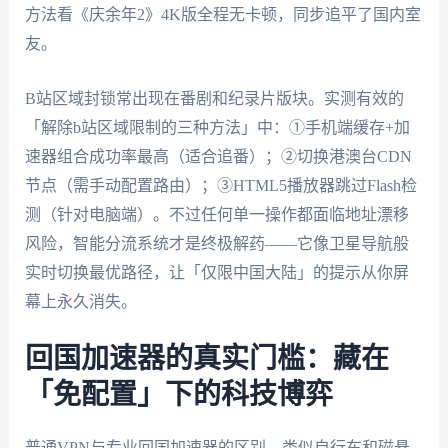
方法看《庆余年2》4K版全程无卡顿，同步追平了国内室
友。
B站区域封锁常出现在番剧和纪录片版块。实测有效的
「解除b站区域限制的三种方法」中：①手机端缓存+加
速器组合成功率最高（适合追番）；②切换港澳台CDN
节点（需手动配置路由）；③HTML5播放器跳过Flash检
测（针对电脑端）。不过任何单一操作都面临地址漂移
风险，智能分流系统才是终极解药——它像卫星导航般
实时切换最优路径，让「仅限中国大陆」的提示从你屏
幕上永久消失。
回国加速器的真实门槛：藏在
「免配置」下的科技博弈
普通VPN与专业回国加速器的区别，类似自行车和磁悬