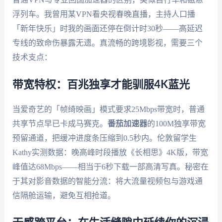
浮列车。我曾用某VPN看央视春晚直播，主持人口播
「新年快乐」时我的画面还停在倒计时30秒——高延迟
专线的致命伤暴露无遗。真流畅的跨境影视，需要三个
技术支点：
带宽特权：百兆独享才能驯服4K蓝光
当爱奇艺的「帧绮映画」模式要求25Mbps带宽时，普通
共享节点早已卡成马赛克。
番茄加速器
的100M独享带宽
预留通道，把缓冲进度条压缩到0.5秒内。伦敦留学生
Kathy实测数据：晚高峰时段播放《长相思》4K版，带宽
峰值达68Mbps——相当于6秒下载一部高清写真。秘密在
于其对影音数据的智能分流：将大流量视频包与游戏通
信隔舱运输，避免互相抢道。