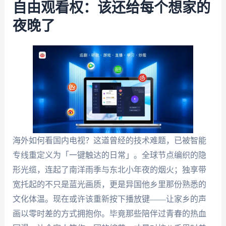
自由观看权：该还给每个想家的
夜晚了
海外如何看国内电视？这道曾经的技术难题，已被智能
专线重定义为「一键触达的日常」。全球节点编织的隐
形光缆，连起了南洋雨季与东北小年夜的烟火；独享带
宽托起的不只是蓝光画质，更是异国他乡里那份熟悉的
文化体温。现在或许该重新按下播放键——让家乡的声
画以零时差的方式拥抱你。毕竟那些陪伴过青春的热血