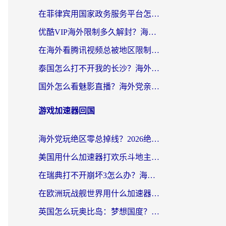
在菲律宾用国家政务服务平台怎么把定位修改到中国国内？3步解决+海外看剧听歌全攻略
优酷VIP海外限制多久解封？海外党必看的跨区难题一站式解决指南
在海外看腾讯视频总被地区限制？选对回国加速器，还能解决泰国政务网和蜻蜓FM卡顿问题
泰国怎么打不开我的长沙？海外党追剧看片的破局指南
国外怎么看魅影直播？海外党亲测有效的回国加速指南（附听歌、看央视VIP技巧）
游戏加速器回国
海外党玩绝区零总掉线？2026绝区零加速器推荐+跨平台国服游戏加速攻略
美国用什么加速器打欢乐斗地主？海外党亲测有效的国服游戏加速指南
在瑞典打不开崩坏3怎么办？海外玩家亲测有效的国服游戏加速指南
在欧洲玩战舰世界用什么加速器比较好用？老玩家亲测有效的低延迟方案
英国怎么玩奥比岛：梦想国度？海外党不卡攻略+加速器选择秘籍