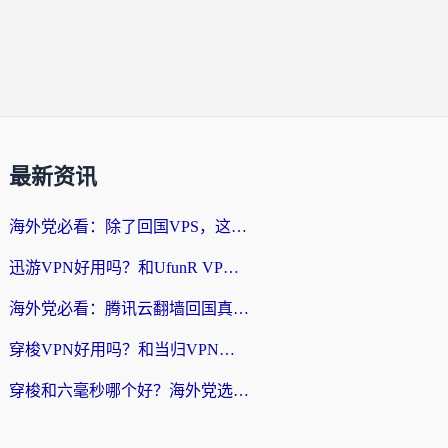
最新资讯
海外党必看：除了回国VPS，这样选加速器也能无缝刷国内资源？
迅游VPN好用吗？和UfunR VPN对比哪个回国效果更好？海外党亲测避坑指南
海外党必看：腾讯云翻墙回国真的好用吗？+ 3步选对回国加速器指南
穿梭VPN好用吗？和当归VPN对比哪个回国效果更好？海外党亲测实用指南
穿梭和六毫秒哪个好？海外党选回国加速器的避坑指南，附番茄加速器实测