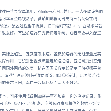
是苹果安卓混用，Windows和Mac并存。一人多端设备同
笔记本甚至电视盒子。
番茄加速器
同时支持五台设备在线，
Book都能装。配置过程也不折腾，扫二维码下载APP，登录账号就
户很友好。有些加速器只支持特定系统，或者需要导入配置
，实际上超过一定额度就限速。
番茄加速器
的无限流量是实
发挥作用，它识别出视频流量走加速通道，普通网页浏览走
访问国外网站的速度。精选回国影音专线是专门为视频平台
播放。游戏加速专线则是独立通道，低延迟设计，玩国服游戏
络的要求不同，混在一起优化反而两头不讨好。
省成本，可能使用低级别加密甚至不加密。你的浏览记录、账
采用银行级AES-256加密，专线传输意味着你的数据不经过
这对经常用手机支付、登录金融账号的用户很重要。公共