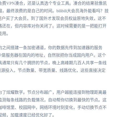
免费VPN凑合，还是认真选个专业工具。凑合的结果就像凯
最终浪费的是自己的时间。bilibili大会员海外能看吗？技
用户买了大会员，到了国外才发现会员权益原地失效，这不
格还在，但内容库对你关闭了。这时候需要的是一把能打开
能用。
内之间搭建一条加密通道，你的数据先传到加速器的服务
P是服务器在国内的地址，自然就把你当成国内用户。这个
具通常只有几个拥挤的节点，晚上高峰期几百人共享一条线
资源投入，节点数量、带宽质量、线路优化，这些直接决定
为了炫耀数字。节点分布越广，用户越能连接到物理距离最
监测每条线路的负载情况，自动帮你切换到最快的节点。这
咖啡馆里、校园网中，网络环境时刻变化，手动切换节点不
视频，加载速度已经优化好了。