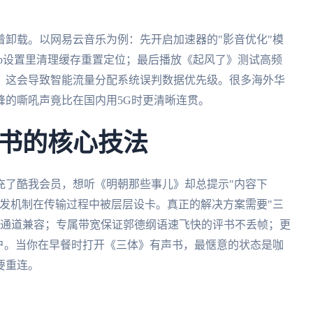
卸载。以网易云音乐为例：先开启加速器的"影音优化"模
p设置里清理缓存重置定位；最后播放《起风了》测试高频
，这会导致智能流量分配系统误判数据优先级。很多海外华
峰的嘶吼声竟比在国内用5G时更清晰连贯。
书的核心技法
充了酷我会员，想听《明朝那些事儿》却总提示"内容下
发机制在传输过程中被层层设卡。真正的解决方案需要"三
全通道兼容；专属带宽保证郭德纲语速飞快的评书不丢帧；更
户。当你在早餐时打开《三体》有声书，最惬意的状态是咖
要重连。