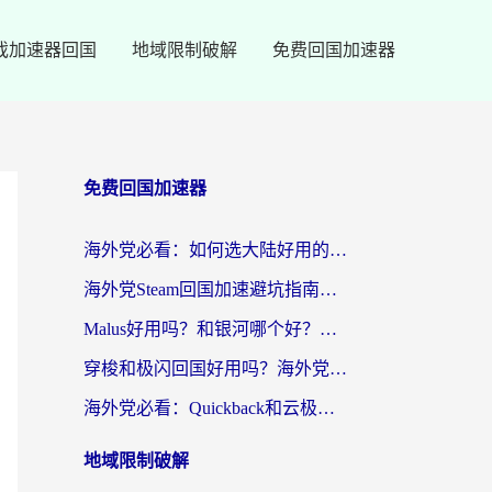
戏加速器回国
地域限制破解
免费回国加速器
免费回国加速器
海外党必看：如何选大陆好用的vpn？一篇解决你的回国访问难题
海外党Steam回国加速避坑指南：从延迟卡顿到无缝畅玩，我踩过的坑和最优解
Malus好用吗？和银河哪个好？海外党选回国加速器的避坑指南（附乌克兰玩国内游戏实测）
穿梭和极闪回国好用吗？海外党亲测4款加速器+1个隐藏宝藏
海外党必看：Quickback和云极好用吗？3招教你选对回国加速器（附PC端VPN实测对比）
地域限制破解