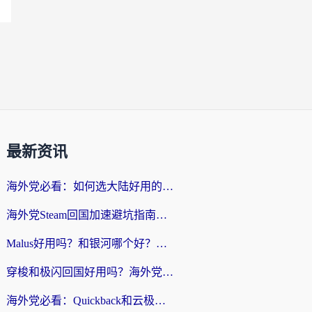
最新资讯
海外党必看：如何选大陆好用的vpn？一篇解决你的回国访问难题
海外党Steam回国加速避坑指南：从延迟卡顿到无缝畅玩，我踩过的坑和最优解
Malus好用吗？和银河哪个好？海外党选回国加速器的避坑指南（附乌克兰玩国内游戏实测）
穿梭和极闪回国好用吗？海外党亲测4款加速器+1个隐藏宝藏
海外党必看：Quickback和云极好用吗？3招教你选对回国加速器（附PC端VPN实测对比）