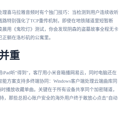
处理喜马拉雅音频时有个独门技巧：当检测到用户连续收听
线路特别强化了TCP重传机制，即使在地铁隧道里短暂断
凌晨用《鬼吹灯》测试，你会发现阴森的盗墓故事全程无卡
己正躺在洛杉矶的公寓里。
并重
Pad听"得到"，客厅用小米音箱播网易云，同时电脑还在
能方案支持多终端协同：Windows客户端处理云端曲库同
机则随时播放收藏单曲。关键在于所有设备共享同个加密隧道，
不被劫持，那些总担心账户安全的海外用户终于敢放心点击"自动