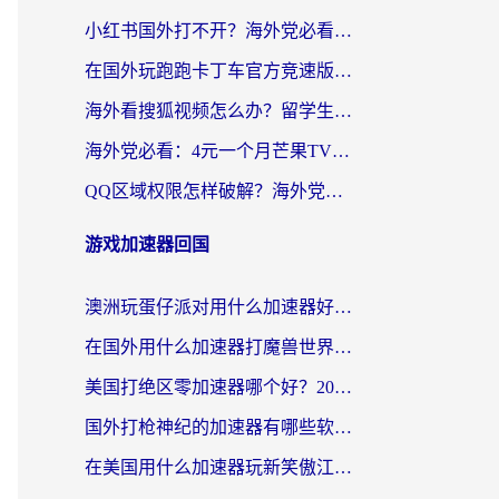
小红书国外打不开？海外党必看！3步解决国内影音、生活服务全畅通
在国外玩跑跑卡丁车官方竞速版总卡顿？这篇攻略帮你解决地区限制+低延迟难题
海外看搜狐视频怎么办？留学生亲测有效的回国加速器选择指南
海外党必看：4元一个月芒果TV会员？选对回国加速器就能实现！
QQ区域权限怎样破解？海外党亲测有效的回国加速方案（附看剧看电影神器推荐）
游戏加速器回国
澳洲玩蛋仔派对用什么加速器好？留学生亲测有效的国服游戏加速指南
在国外用什么加速器打魔兽世界不卡？海外党国服游戏流畅指南
美国打绝区零加速器哪个好？2026海外玩家实测指南（附英国部落冲突梦幻西游加速技巧）
国外打枪神纪的加速器有哪些软件？2026海外玩家亲测实用指南
在美国用什么加速器玩新笑傲江湖比较好一点？海外玩家亲测的靠谱方案