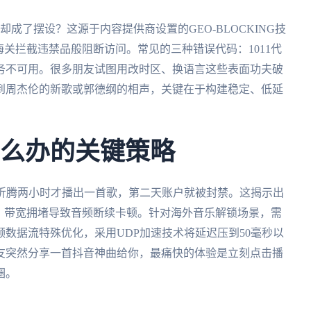
成了摆设？这源于内容提供商设置的GEO-BLOCKING技
海关拦截违禁品般阻断访问。常见的三种错误代码：1011代
是服务不可用。很多朋友试图用改时区、换语言这些表面功夫破
到周杰伦的新歌或郭德纲的相声，关键在于构建稳定、低延
怎么办的关键策略
N折腾两小时才播出一首歌，第二天账户就被封禁。这揭示出
、带宽拥堵导致音频断续卡顿。针对海外音乐解锁场景，需
数据流特殊优化，采用UDP加速技术将延迟压到50毫秒以
友突然分享一首抖音神曲给你，最痛快的体验是立刻点击播
圈。