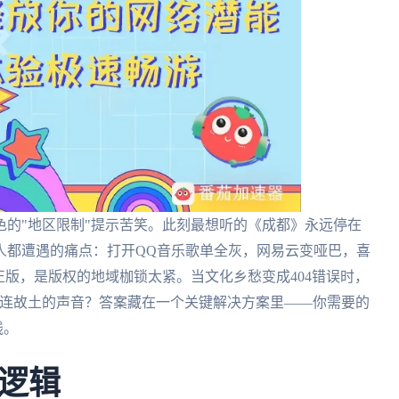
的"地区限制"提示苦笑。此刻最想听的《成都》永远停在
人都遭遇的痛点：打开QQ音乐歌单全灰，网易云变哑巴，喜
正版，是版权的地域枷锁太紧。当文化乡愁变成404错误时，
重连故土的声音？答案藏在一个关键解决方案里——你需要的
线。
逻辑