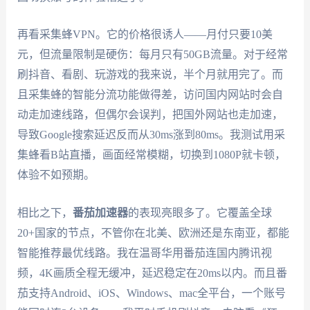
再看采集蜂VPN。它的价格很诱人——月付只要10美
元，但流量限制是硬伤：每月只有50GB流量。对于经常
刷抖音、看剧、玩游戏的我来说，半个月就用完了。而
且采集蜂的智能分流功能做得差，访问国内网站时会自
动走加速线路，但偶尔会误判，把国外网站也走加速，
导致Google搜索延迟反而从30ms涨到80ms。我测试用采
集蜂看B站直播，画面经常模糊，切换到1080P就卡顿，
体验不如预期。
相比之下，
番茄加速器
的表现亮眼多了。它覆盖全球
20+国家的节点，不管你在北美、欧洲还是东南亚，都能
智能推荐最优线路。我在温哥华用番茄连国内腾讯视
频，4K画质全程无缓冲，延迟稳定在20ms以内。而且番
茄支持Android、iOS、Windows、mac全平台，一个账号