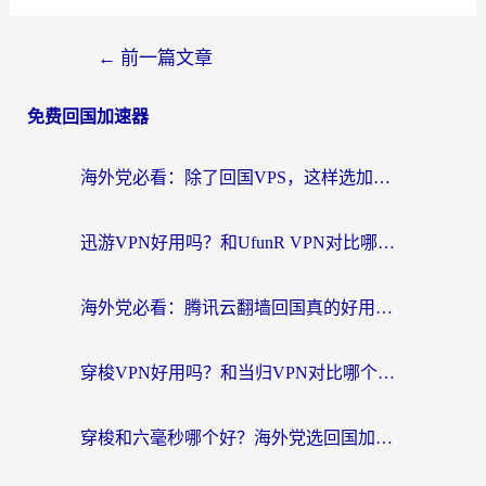
←
前一篇文章
免费回国加速器
海外党必看：除了回国VPS，这样选加速器也能无缝刷国内资源？
迅游VPN好用吗？和UfunR VPN对比哪个回国效果更好？海外党亲测避坑指南
海外党必看：腾讯云翻墙回国真的好用吗？+ 3步选对回国加速器指南
穿梭VPN好用吗？和当归VPN对比哪个回国效果更好？海外党亲测实用指南
穿梭和六毫秒哪个好？海外党选回国加速器的避坑指南，附番茄加速器实测