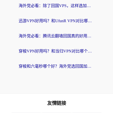
海外党必看：除了回国VPS，这样选加速器也能无缝刷国内资源？
迅游VPN好用吗？和UfunR VPN对比哪个回国效果更好？海外党亲测避坑指南
海外党必看：腾讯云翻墙回国真的好用吗？+ 3步选对回国加速器指南
穿梭VPN好用吗？和当归VPN对比哪个回国效果更好？海外党亲测实用指南
穿梭和六毫秒哪个好？海外党选回国加速器的避坑指南，附番茄加速器实测
友情链接