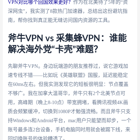
VPN对比哪个回国效果更好？
作为在北美待了5年的“资
深网虫”，我实测了8款热门加速器，总结出这份避坑指
南，帮你找到真正能无缝访问国内资源的工具。
斧牛VPN vs 采集蜂VPN：谁能
解决海外党“卡壳”难题？
先聊斧牛VPN。身边玩端游的朋友推荐过，说它游戏加
速专线不错——比如玩《英雄联盟》国服，延迟能稳定
在60ms左右。但我实测发现它的短板很明显：节点覆盖
不够广。我在加拿大温哥华，斧牛只有2个北美节点可
用，高峰期（晚上8-10点）带宽拥堵，看腾讯视频4K画
质会频繁缓冲，切换到1080P才勉强流畅。而且斧牛只支
持Windows和Android平台，mac用户只能望而却步，一个
账号最多连2台设备，手机电脑同时用就会被踢下线，来
回切换账号的体验糟透了。