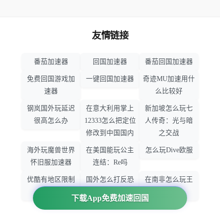
友情链接
番茄加速器
回国加速器
番茄回国加速器
免费回国游戏加
一键回国加速器
奇迹MU加速用什
速器
么比较好
钢岚国外玩延迟
在意大利用掌上
新加坡怎么玩七
很高怎么办
12333怎么把定位
人传奇：光与暗
修改到中国国内
之交战
海外玩魔兽世界
在美国能玩公主
怎么玩Dive欧服
怀旧服加速器
连结：Re吗
优酷有地区限制
国外怎么打反恐
在南非怎么玩王
吗
精英：全球攻势
者荣耀
下载App免费加速回国