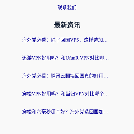
联系我们
最新资讯
海外党必看：除了回国VPS，这样选加速器也能无缝刷国内资源？
迅游VPN好用吗？和UfunR VPN对比哪个回国效果更好？海外党亲测避坑指南
海外党必看：腾讯云翻墙回国真的好用吗？+ 3步选对回国加速器指南
穿梭VPN好用吗？和当归VPN对比哪个回国效果更好？海外党亲测实用指南
穿梭和六毫秒哪个好？海外党选回国加速器的避坑指南，附番茄加速器实测