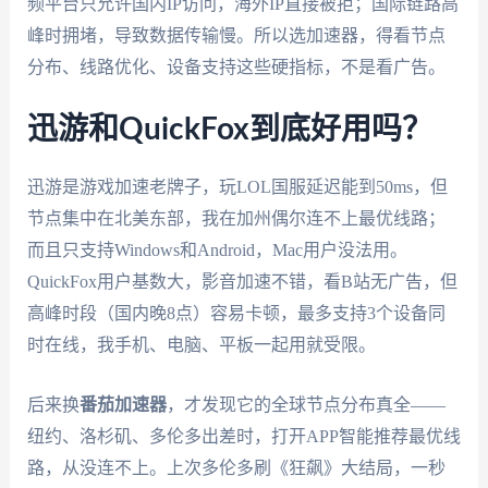
频平台只允许国内IP访问，海外IP直接被拒；国际链路高
峰时拥堵，导致数据传输慢。所以选加速器，得看节点
分布、线路优化、设备支持这些硬指标，不是看广告。
迅游和QuickFox到底好用吗？
迅游是游戏加速老牌子，玩LOL国服延迟能到50ms，但
节点集中在北美东部，我在加州偶尔连不上最优线路；
而且只支持Windows和Android，Mac用户没法用。
QuickFox用户基数大，影音加速不错，看B站无广告，但
高峰时段（国内晚8点）容易卡顿，最多支持3个设备同
时在线，我手机、电脑、平板一起用就受限。
后来换
番茄加速器
，才发现它的全球节点分布真全——
纽约、洛杉矶、多伦多出差时，打开APP智能推荐最优线
路，从没连不上。上次多伦多刷《狂飙》大结局，一秒