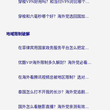
穿梭VPN好用吗？和当归VPN对比哪个回国效果更好？海外党亲测实用指南
穿梭和六毫秒哪个好？海外党选回国加速器的避坑指南，附番茄加速器实测
地域限制破解
在菲律宾用国家政务服务平台怎么把定位修改到中国国内？3步解决+海外看剧听歌全攻略
优酷VIP海外限制多久解封？海外党必看的跨区难题一站式解决指南
在海外看腾讯视频总被地区限制？选对回国加速器，还能解决泰国政务网和蜻蜓FM卡顿问题
泰国怎么打不开我的长沙？海外党追剧看片的破局指南
国外怎么看魅影直播？海外党亲测有效的回国加速指南（附听歌、看央视VIP技巧）