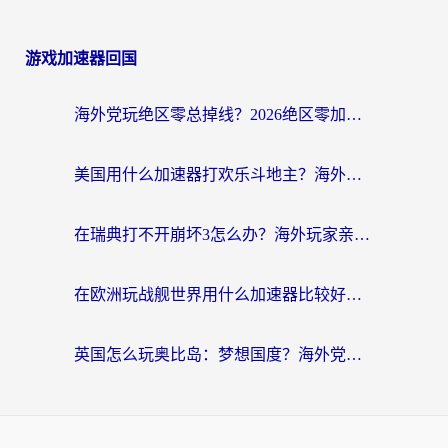
游戏加速器回国
海外党玩绝区零总掉线？2026绝区零加速器推荐+跨平台国服游戏加速攻略
美国用什么加速器打欢乐斗地主？海外党亲测有效的国服游戏加速指南
在瑞典打不开崩坏3怎么办？海外玩家亲测有效的国服游戏加速指南
在欧洲玩战舰世界用什么加速器比较好用？老玩家亲测有效的低延迟方案
英国怎么玩奥比岛：梦想国度？海外党不卡攻略+加速器选择秘籍