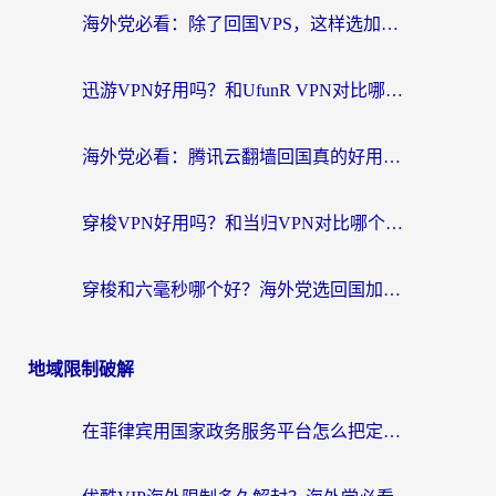
海外党必看：除了回国VPS，这样选加速器也能无缝刷国内资源？
迅游VPN好用吗？和UfunR VPN对比哪个回国效果更好？海外党亲测避坑指南
海外党必看：腾讯云翻墙回国真的好用吗？+ 3步选对回国加速器指南
穿梭VPN好用吗？和当归VPN对比哪个回国效果更好？海外党亲测实用指南
穿梭和六毫秒哪个好？海外党选回国加速器的避坑指南，附番茄加速器实测
地域限制破解
在菲律宾用国家政务服务平台怎么把定位修改到中国国内？3步解决+海外看剧听歌全攻略