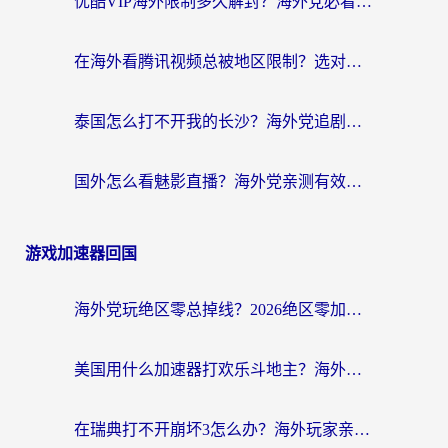
优酷VIP海外限制多久解封？海外党必看的跨区难题一站式解决指南
在海外看腾讯视频总被地区限制？选对回国加速器，还能解决泰国政务网和蜻蜓FM卡顿问题
泰国怎么打不开我的长沙？海外党追剧看片的破局指南
国外怎么看魅影直播？海外党亲测有效的回国加速指南（附听歌、看央视VIP技巧）
游戏加速器回国
海外党玩绝区零总掉线？2026绝区零加速器推荐+跨平台国服游戏加速攻略
美国用什么加速器打欢乐斗地主？海外党亲测有效的国服游戏加速指南
在瑞典打不开崩坏3怎么办？海外玩家亲测有效的国服游戏加速指南