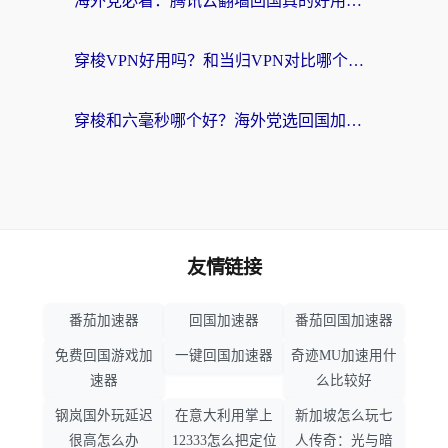
海外党必看：腾讯云翻墙回国真的好用吗？+ 3步选对回国加速器指南
穿梭VPN好用吗？和当归VPN对比哪个回国效果更好？海外党亲测实用指南
穿梭和六毫秒哪个好？海外党选回国加速器的避坑指南，附番茄加速器实测
友情链接
番茄加速器
回国加速器
番茄回国加速器
免费回国游戏加
一键回国加速器
奇迹MU加速用什
速器
么比较好
钢岚国外玩延迟
在意大利用掌上
新加坡怎么玩七
很高怎么办
12333怎么把定位
人传奇：光与暗