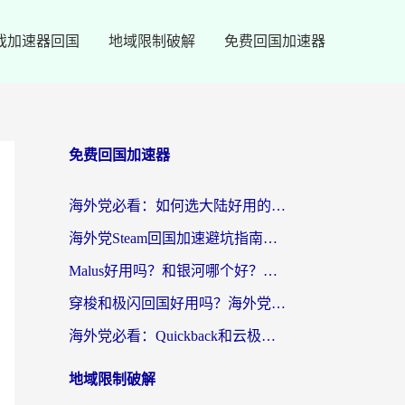
戏加速器回国
地域限制破解
免费回国加速器
免费回国加速器
海外党必看：如何选大陆好用的vpn？一篇解决你的回国访问难题
海外党Steam回国加速避坑指南：从延迟卡顿到无缝畅玩，我踩过的坑和最优解
Malus好用吗？和银河哪个好？海外党选回国加速器的避坑指南（附乌克兰玩国内游戏实测）
穿梭和极闪回国好用吗？海外党亲测4款加速器+1个隐藏宝藏
海外党必看：Quickback和云极好用吗？3招教你选对回国加速器（附PC端VPN实测对比）
地域限制破解