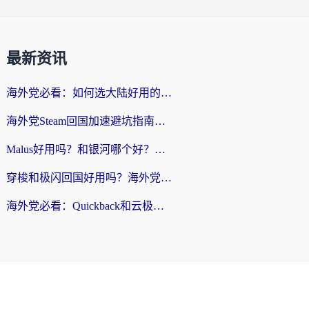
最新资讯
海外党必看：如何选大陆好用的vpn？一篇解决你的回国访问难题
海外党Steam回国加速避坑指南：从延迟卡顿到无缝畅玩，我踩过的坑和最优解
Malus好用吗？和银河哪个好？海外党选回国加速器的避坑指南（附乌克兰玩国内游戏实测）
穿梭和极闪回国好用吗？海外党亲测4款加速器+1个隐藏宝藏
海外党必看：Quickback和云极好用吗？3招教你选对回国加速器（附PC端VPN实测对比）