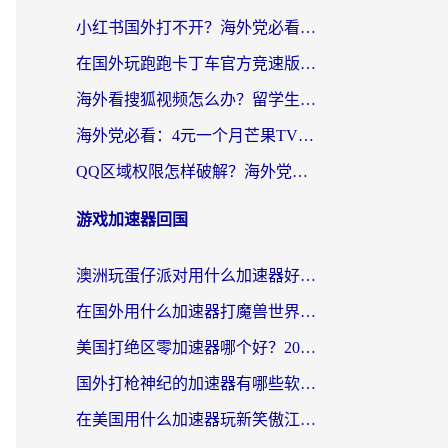
小红书国外打不开？海外党必看！3步解决国内影音、生活服务全畅通
在国外玩跑跑卡丁车官方竞速版总卡顿？这篇攻略帮你解决地区限制+低延迟难题
海外看搜狐视频怎么办？留学生亲测有效的回国加速器选择指南
海外党必看：4元一个月芒果TV会员？选对回国加速器就能实现！
QQ区域权限怎样破解？海外党亲测有效的回国加速方案（附看剧看电影神器推荐）
游戏加速器回国
澳洲玩蛋仔派对用什么加速器好？留学生亲测有效的国服游戏加速指南
在国外用什么加速器打魔兽世界不卡？海外党国服游戏流畅指南
美国打绝区零加速器哪个好？2026海外玩家实测指南（附英国部落冲突梦幻西游加速技巧）
国外打枪神纪的加速器有哪些软件？2026海外玩家亲测实用指南
在美国用什么加速器玩新笑傲江湖比较好一点？海外玩家亲测的靠谱方案