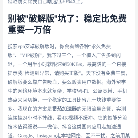
延迟确实比我自己瞎选低30%以上。
别被"破解版"坑了：稳定比免费
重要一万倍
搜索vpn安卓破解版时，你会看到各种"永久免费
版"、"VIP破解"，我下过三个，一个植入广告多到闪
退，一个用半小时就限速到50KB/s，最离谱的一个直接
提示我"检测到异常，请购买正版"。天下没有免费午餐，
破解版要么靠广告吸血，要么贩卖用户数据。海外留学
生的网络环境本来就复杂，学校Wi-Fi、公寓宽带、手机
热点来回切换，一个稳定的工具比省几十块钱重要得
多。我现在的方案是
番茄加速器
的无限流量套餐，实测
连续挂24小时不掉线，看4K视频不缓冲。它的智能分流
技术值得细说——微信、抖音这类国内应用走加速通
道，Google、Instagram走本地网络，互不干扰。之前用某