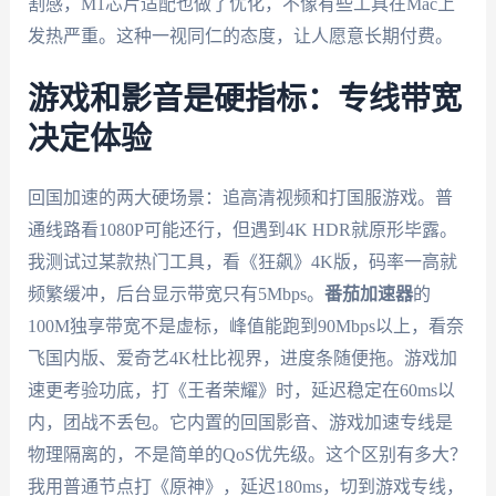
割感，M1芯片适配也做了优化，不像有些工具在Mac上
发热严重。这种一视同仁的态度，让人愿意长期付费。
游戏和影音是硬指标：专线带宽
决定体验
回国加速的两大硬场景：追高清视频和打国服游戏。普
通线路看1080P可能还行，但遇到4K HDR就原形毕露。
我测试过某款热门工具，看《狂飙》4K版，码率一高就
频繁缓冲，后台显示带宽只有5Mbps。
番茄加速器
的
100M独享带宽不是虚标，峰值能跑到90Mbps以上，看奈
飞国内版、爱奇艺4K杜比视界，进度条随便拖。游戏加
速更考验功底，打《王者荣耀》时，延迟稳定在60ms以
内，团战不丢包。它内置的回国影音、游戏加速专线是
物理隔离的，不是简单的QoS优先级。这个区别有多大？
我用普通节点打《原神》，延迟180ms，切到游戏专线，