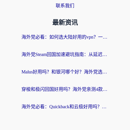
联系我们
最新资讯
海外党必看：如何选大陆好用的vpn？一篇解决你的回国访问难题
海外党Steam回国加速避坑指南：从延迟卡顿到无缝畅玩，我踩过的坑和最优解
Malus好用吗？和银河哪个好？海外党选回国加速器的避坑指南（附乌克兰玩国内游戏实测）
穿梭和极闪回国好用吗？海外党亲测4款加速器+1个隐藏宝藏
海外党必看：Quickback和云极好用吗？3招教你选对回国加速器（附PC端VPN实测对比）