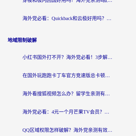
穿梭和极闪回国好用吗？海外党亲测4款加速器+1个隐藏宝藏
海外党必看：Quickback和云极好用吗？3招教你选对回国加速器（附PC端VPN实测对比）
地域限制破解
小红书国外打不开？海外党必看！3步解决国内影音、生活服务全畅通
在国外玩跑跑卡丁车官方竞速版总卡顿？这篇攻略帮你解决地区限制+低延迟难题
海外看搜狐视频怎么办？留学生亲测有效的回国加速器选择指南
海外党必看：4元一个月芒果TV会员？选对回国加速器就能实现！
QQ区域权限怎样破解？海外党亲测有效的回国加速方案（附看剧看电影神器推荐）