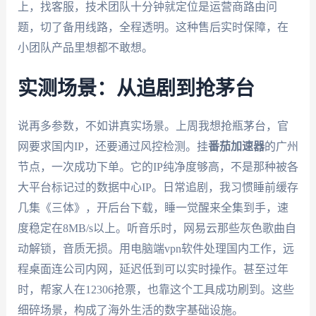
上，找客服，技术团队十分钟就定位是运营商路由问
题，切了备用线路，全程透明。这种售后实时保障，在
小团队产品里想都不敢想。
实测场景：从追剧到抢茅台
说再多参数，不如讲真实场景。上周我想抢瓶茅台，官
网要求国内IP，还要通过风控检测。挂
番茄加速器
的广州
节点，一次成功下单。它的IP纯净度够高，不是那种被各
大平台标记过的数据中心IP。日常追剧，我习惯睡前缓存
几集《三体》，开后台下载，睡一觉醒来全集到手，速
度稳定在8MB/s以上。听音乐时，网易云那些灰色歌曲自
动解锁，音质无损。用电脑端vpn软件处理国内工作，远
程桌面连公司内网，延迟低到可以实时操作。甚至过年
时，帮家人在12306抢票，也靠这个工具成功刷到。这些
细碎场景，构成了海外生活的数字基础设施。