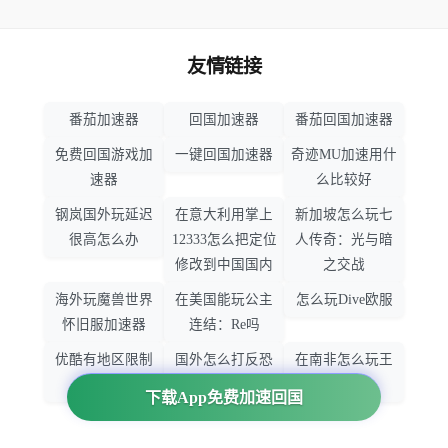
友情链接
番茄加速器
回国加速器
番茄回国加速器
免费回国游戏加
一键回国加速器
奇迹MU加速用什
速器
么比较好
钢岚国外玩延迟
在意大利用掌上
新加坡怎么玩七
很高怎么办
12333怎么把定位
人传奇：光与暗
修改到中国国内
之交战
海外玩魔兽世界
在美国能玩公主
怎么玩Dive欧服
怀旧服加速器
连结：Re吗
优酷有地区限制
国外怎么打反恐
在南非怎么玩王
吗
精英：全球攻势
者荣耀
下载App免费加速回国