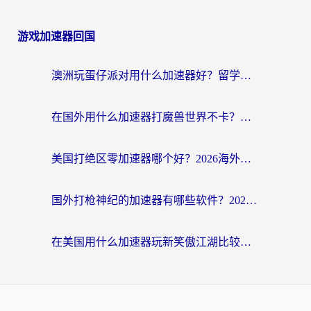
游戏加速器回国
澳洲玩蛋仔派对用什么加速器好？留学生亲测有效的国服游戏加速指南
在国外用什么加速器打魔兽世界不卡？海外党国服游戏流畅指南
美国打绝区零加速器哪个好？2026海外玩家实测指南（附英国部落冲突梦幻西游加速技巧）
国外打枪神纪的加速器有哪些软件？2026海外玩家亲测实用指南
在美国用什么加速器玩新笑傲江湖比较好一点？海外玩家亲测的靠谱方案