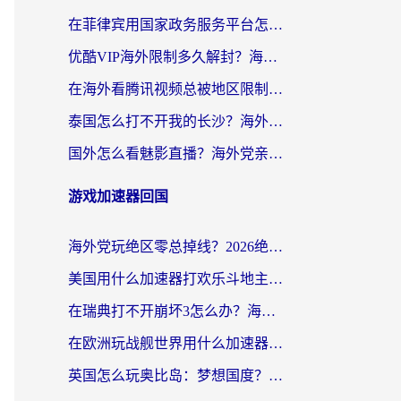
在菲律宾用国家政务服务平台怎么把定位修改到中国国内？3步解决+海外看剧听歌全攻略
优酷VIP海外限制多久解封？海外党必看的跨区难题一站式解决指南
在海外看腾讯视频总被地区限制？选对回国加速器，还能解决泰国政务网和蜻蜓FM卡顿问题
泰国怎么打不开我的长沙？海外党追剧看片的破局指南
国外怎么看魅影直播？海外党亲测有效的回国加速指南（附听歌、看央视VIP技巧）
游戏加速器回国
海外党玩绝区零总掉线？2026绝区零加速器推荐+跨平台国服游戏加速攻略
美国用什么加速器打欢乐斗地主？海外党亲测有效的国服游戏加速指南
在瑞典打不开崩坏3怎么办？海外玩家亲测有效的国服游戏加速指南
在欧洲玩战舰世界用什么加速器比较好用？老玩家亲测有效的低延迟方案
英国怎么玩奥比岛：梦想国度？海外党不卡攻略+加速器选择秘籍