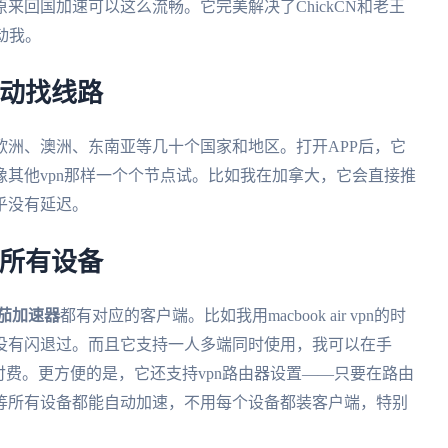
原来回国加速可以这么流畅。它完美解决了ChickCN和老王
动我。
手动找线路
欧洲、澳洲、东南亚等几十个国家和地区。打开APP后，它
其他vpn那样一个个节点试。比如我在加拿大，它会直接推
乎没有延迟。
盖所有设备
茄加速器
都有对应的客户端。比如我用macbook air vpn的时
没有闪退过。而且它支持一人多端同时使用，我可以在手
用额外付费。更方便的是，它还支持vpn路由器设置——只要在路由
等所有设备都能自动加速，不用每个设备都装客户端，特别