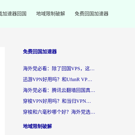
戏加速器回国
地域限制破解
免费回国加速器
免费回国加速器
海外党必看：除了回国VPS，这样选加速器也能无缝刷国内资源？
迅游VPN好用吗？和UfunR VPN对比哪个回国效果更好？海外党亲测避坑指南
海外党必看：腾讯云翻墙回国真的好用吗？+ 3步选对回国加速器指南
穿梭VPN好用吗？和当归VPN对比哪个回国效果更好？海外党亲测实用指南
穿梭和六毫秒哪个好？海外党选回国加速器的避坑指南，附番茄加速器实测
地域限制破解