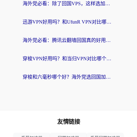
海外党必看：除了回国VPS，这样选加速器也能无缝刷国内资源？
迅游VPN好用吗？和UfunR VPN对比哪个回国效果更好？海外党亲测避坑指南
海外党必看：腾讯云翻墙回国真的好用吗？+ 3步选对回国加速器指南
穿梭VPN好用吗？和当归VPN对比哪个回国效果更好？海外党亲测实用指南
穿梭和六毫秒哪个好？海外党选回国加速器的避坑指南，附番茄加速器实测
友情链接