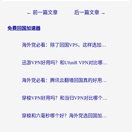
←
前一篇文章
后一篇文章
→
免费回国加速器
海外党必看：除了回国VPS，这样选加速器也能无缝刷国内资源？
迅游VPN好用吗？和UfunR VPN对比哪个回国效果更好？海外党亲测避坑指南
海外党必看：腾讯云翻墙回国真的好用吗？+ 3步选对回国加速器指南
穿梭VPN好用吗？和当归VPN对比哪个回国效果更好？海外党亲测实用指南
穿梭和六毫秒哪个好？海外党选回国加速器的避坑指南，附番茄加速器实测