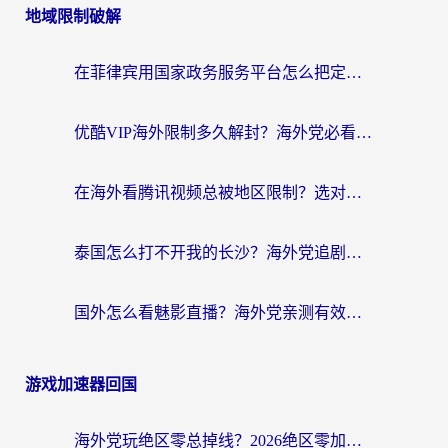
地域限制破解
在菲律宾用国家政务服务平台怎么把定位修改到中国国内？3步解决+海外看剧听歌全攻略
优酷VIP海外限制多久解封？海外党必看的跨区难题一站式解决指南
在海外看腾讯视频总被地区限制？选对回国加速器，还能解决泰国政务网和蜻蜓FM卡顿问题
泰国怎么打不开我的长沙？海外党追剧看片的破局指南
国外怎么看魅影直播？海外党亲测有效的回国加速指南（附听歌、看央视VIP技巧）
游戏加速器回国
海外党玩绝区零总掉线？2026绝区零加速器推荐+跨平台国服游戏加速攻略