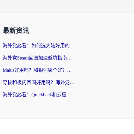
最新资讯
海外党必看：如何选大陆好用的vpn？一篇解决你的回国访问难题
海外党Steam回国加速避坑指南：从延迟卡顿到无缝畅玩，我踩过的坑和最优解
Malus好用吗？和银河哪个好？海外党选回国加速器的避坑指南（附乌克兰玩国内游戏实测）
穿梭和极闪回国好用吗？海外党亲测4款加速器+1个隐藏宝藏
海外党必看：Quickback和云极好用吗？3招教你选对回国加速器（附PC端VPN实测对比）