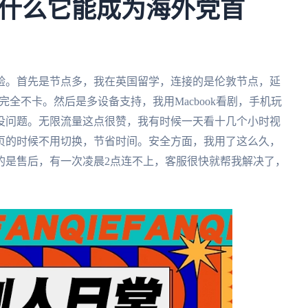
什么它能成为海外党首
验。首先是节点多，我在英国留学，连接的是伦敦节点，延
完全不卡。然后是多设备支持，我用Macbook看剧，手机玩
没问题。无限流量这点很赞，我有时候一天看十几个小时视
页的时候不用切换，节省时间。安全方面，我用了这么久，
的是售后，有一次凌晨2点连不上，客服很快就帮我解决了，