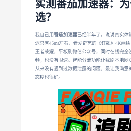
实测番茄加速器：为
选？
我自己用
番茄加速器
已经半年了，说说真实体
迟只有45ms左右，看爱奇艺的《狂飙》4K画质
王者荣耀，平板刷微信公众号，同时在线完全
频，也没有限速。智能分流功能让我刷本地网
从来没有遇到过数据泄露的问题。最让我满意
态度也很好。