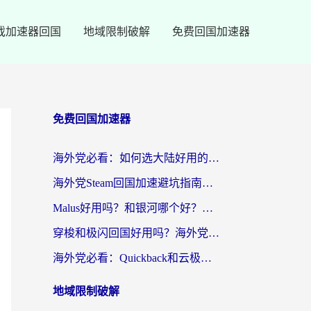
戏加速器回国
地域限制破解
免费回国加速器
免费回国加速器
海外党必看：如何选大陆好用的vpn？一篇解决你的回国访问难题
海外党Steam回国加速避坑指南：从延迟卡顿到无缝畅玩，我踩过的坑和最优解
Malus好用吗？和银河哪个好？海外党选回国加速器的避坑指南（附乌克兰玩国内游戏实测）
穿梭和极闪回国好用吗？海外党亲测4款加速器+1个隐藏宝藏
海外党必看：Quickback和云极好用吗？3招教你选对回国加速器（附PC端VPN实测对比）
地域限制破解