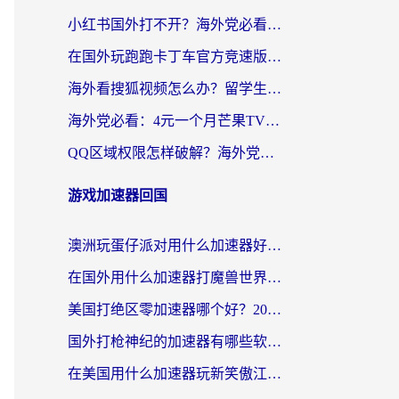
小红书国外打不开？海外党必看！3步解决国内影音、生活服务全畅通
在国外玩跑跑卡丁车官方竞速版总卡顿？这篇攻略帮你解决地区限制+低延迟难题
海外看搜狐视频怎么办？留学生亲测有效的回国加速器选择指南
海外党必看：4元一个月芒果TV会员？选对回国加速器就能实现！
QQ区域权限怎样破解？海外党亲测有效的回国加速方案（附看剧看电影神器推荐）
游戏加速器回国
澳洲玩蛋仔派对用什么加速器好？留学生亲测有效的国服游戏加速指南
在国外用什么加速器打魔兽世界不卡？海外党国服游戏流畅指南
美国打绝区零加速器哪个好？2026海外玩家实测指南（附英国部落冲突梦幻西游加速技巧）
国外打枪神纪的加速器有哪些软件？2026海外玩家亲测实用指南
在美国用什么加速器玩新笑傲江湖比较好一点？海外玩家亲测的靠谱方案