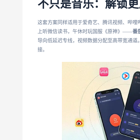
不只是音乐：解锁更
这套方案同样适用于爱奇艺、腾讯视频、哔哩
上听微信读书，午休时玩国服《原神》——
番
导向低延迟专线，视频数据分配至高带宽通道
接。