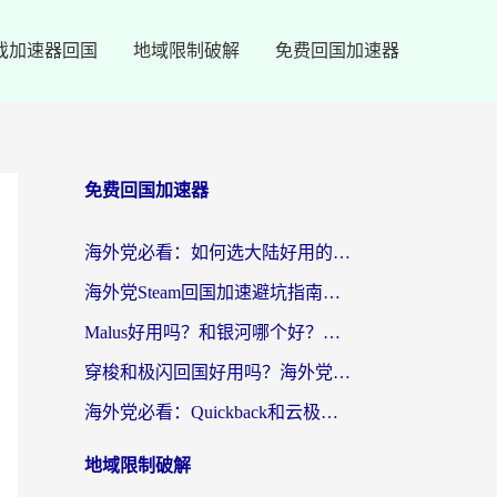
戏加速器回国
地域限制破解
免费回国加速器
免费回国加速器
海外党必看：如何选大陆好用的vpn？一篇解决你的回国访问难题
海外党Steam回国加速避坑指南：从延迟卡顿到无缝畅玩，我踩过的坑和最优解
Malus好用吗？和银河哪个好？海外党选回国加速器的避坑指南（附乌克兰玩国内游戏实测）
穿梭和极闪回国好用吗？海外党亲测4款加速器+1个隐藏宝藏
海外党必看：Quickback和云极好用吗？3招教你选对回国加速器（附PC端VPN实测对比）
地域限制破解