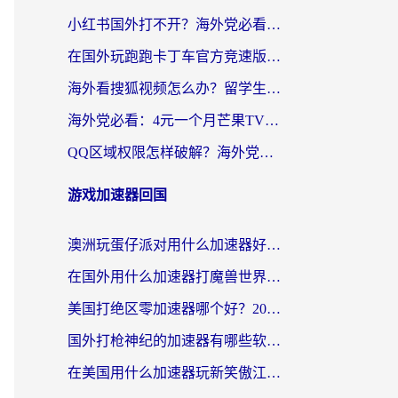
小红书国外打不开？海外党必看！3步解决国内影音、生活服务全畅通
在国外玩跑跑卡丁车官方竞速版总卡顿？这篇攻略帮你解决地区限制+低延迟难题
海外看搜狐视频怎么办？留学生亲测有效的回国加速器选择指南
海外党必看：4元一个月芒果TV会员？选对回国加速器就能实现！
QQ区域权限怎样破解？海外党亲测有效的回国加速方案（附看剧看电影神器推荐）
游戏加速器回国
澳洲玩蛋仔派对用什么加速器好？留学生亲测有效的国服游戏加速指南
在国外用什么加速器打魔兽世界不卡？海外党国服游戏流畅指南
美国打绝区零加速器哪个好？2026海外玩家实测指南（附英国部落冲突梦幻西游加速技巧）
国外打枪神纪的加速器有哪些软件？2026海外玩家亲测实用指南
在美国用什么加速器玩新笑傲江湖比较好一点？海外玩家亲测的靠谱方案