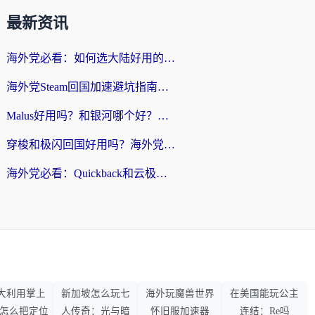
最新资讯
海外党必看：如何选大陆好用的vpn？一篇解决你的回国访问难题
海外党Steam回国加速避坑指南：从延迟卡顿到无缝畅玩，我踩过的坑和最优解
Malus好用吗？和银河哪个好？海外党选回国加速器的避坑指南（附乌克兰玩国内游戏实测）
穿梭和极闪回国好用吗？海外党亲测4款加速器+1个隐藏宝藏
海外党必看：Quickback和云极好用吗？3招教你选对回国加速器（附PC端VPN实测对比）
大利用掌上
新加坡怎么玩七
海外玩魔兽世界
在美国能玩公主
33怎么把定位
人传奇：光与暗
怀旧服加速器
连结：Re吗