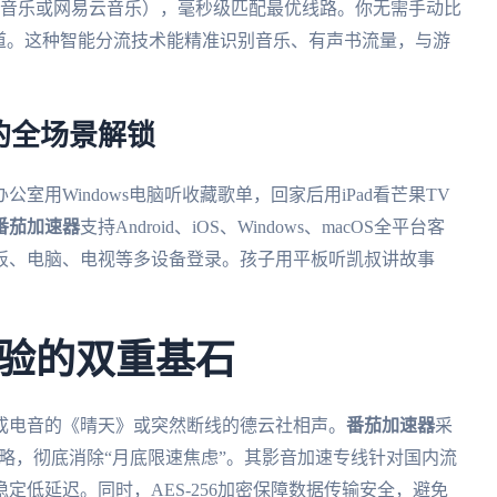
Q音乐或网易云音乐），毫秒级匹配最优线路。你无需手动比
道。这种智能分流技术能精准识别音乐、有声书流量，与游
的全场景解锁
用Windows电脑听收藏歌单，回家后用iPad看芒果TV
番茄加速器
支持Android、iOS、Windows、macOS全平台客
板、电脑、电视等多设备登录。孩子用平板听凯叔讲故事
验的双重基石
成电音的《晴天》或突然断线的德云社相声。
番茄加速器
采
策略，彻底消除“月底限速焦虑”。其影音加速专线针对国内流
定低延迟。同时，AES-256加密保障数据传输安全，避免