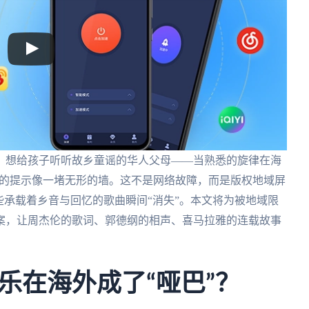
、想给孩子听听故乡童谣的华人父母——当熟悉的旋律在海
制的提示像一堵无形的墙。这不是网络故障，而是版权地域屏
些承载着乡音与回忆的歌曲瞬间“消失”。本文将为被地域限
案，让周杰伦的歌词、郭德纲的相声、喜马拉雅的连载故事
乐在海外成了“哑巴”？