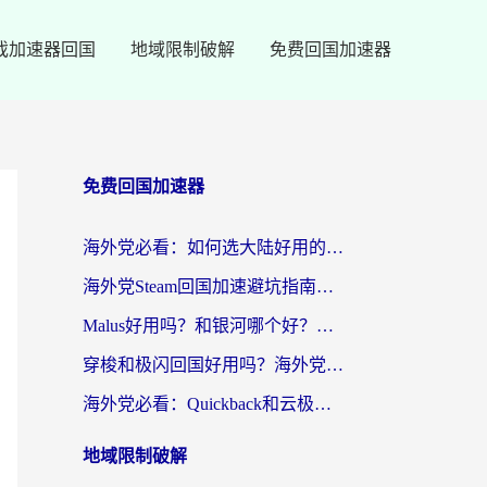
戏加速器回国
地域限制破解
免费回国加速器
免费回国加速器
海外党必看：如何选大陆好用的vpn？一篇解决你的回国访问难题
海外党Steam回国加速避坑指南：从延迟卡顿到无缝畅玩，我踩过的坑和最优解
Malus好用吗？和银河哪个好？海外党选回国加速器的避坑指南（附乌克兰玩国内游戏实测）
穿梭和极闪回国好用吗？海外党亲测4款加速器+1个隐藏宝藏
海外党必看：Quickback和云极好用吗？3招教你选对回国加速器（附PC端VPN实测对比）
地域限制破解