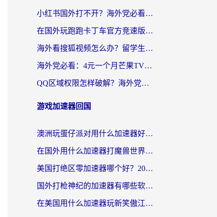
小红书国外打不开？海外党必看！3步解决国内影音、生活服务全畅通
在国外玩跑跑卡丁车官方竞速版总卡顿？这篇攻略帮你解决地区限制+低延迟难题
海外看搜狐视频怎么办？留学生亲测有效的回国加速器选择指南
海外党必看：4元一个月芒果TV会员？选对回国加速器就能实现！
QQ区域权限怎样破解？海外党亲测有效的回国加速方案（附看剧看电影神器推荐）
游戏加速器回国
澳洲玩蛋仔派对用什么加速器好？留学生亲测有效的国服游戏加速指南
在国外用什么加速器打魔兽世界不卡？海外党国服游戏流畅指南
美国打绝区零加速器哪个好？2026海外玩家实测指南（附英国部落冲突梦幻西游加速技巧）
国外打枪神纪的加速器有哪些软件？2026海外玩家亲测实用指南
在美国用什么加速器玩新笑傲江湖比较好一点？海外玩家亲测的靠谱方案