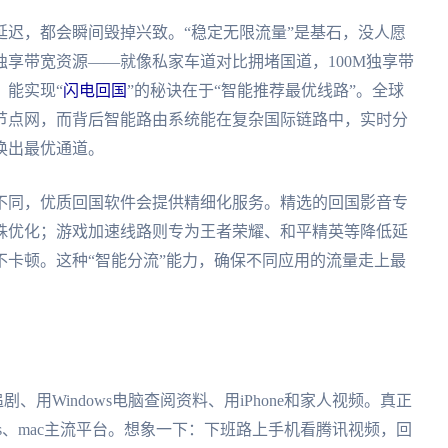
迟，都会瞬间毁掉兴致。“稳定无限流量”是基石，没人愿
享带宽资源——就像私家车道对比拥堵国道，100M独享带
。能实现“
闪电回国
”的秘诀在于“智能推荐最优线路”。全球
节点网，而背后智能路由系统能在复杂国际链路中，实时分
换出最优通道。
不同，优质回国软件会提供精细化服务。精选的回国影音专
殊优化；游戏加速线路则专为王者荣耀、和平精英等降低延
卡顿。这种“智能分流”能力，确保不同应用的流量走上最
、用Windows电脑查阅资料、用iPhone和家人视频。真正
ndows、mac主流平台。想象一下：下班路上手机看腾讯视频，回