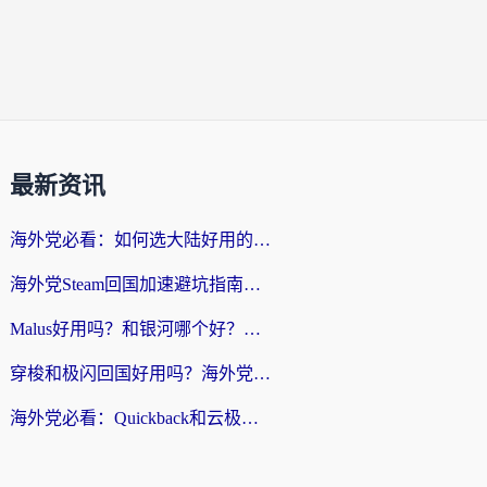
最新资讯
海外党必看：如何选大陆好用的vpn？一篇解决你的回国访问难题
海外党Steam回国加速避坑指南：从延迟卡顿到无缝畅玩，我踩过的坑和最优解
Malus好用吗？和银河哪个好？海外党选回国加速器的避坑指南（附乌克兰玩国内游戏实测）
穿梭和极闪回国好用吗？海外党亲测4款加速器+1个隐藏宝藏
海外党必看：Quickback和云极好用吗？3招教你选对回国加速器（附PC端VPN实测对比）