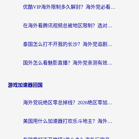
优酷VIP海外限制多久解封？海外党必看的跨区难题一站式解决指南
在海外看腾讯视频总被地区限制？选对回国加速器，还能解决泰国政务网和蜻蜓FM卡顿问题
泰国怎么打不开我的长沙？海外党追剧看片的破局指南
国外怎么看魅影直播？海外党亲测有效的回国加速指南（附听歌、看央视VIP技巧）
游戏加速器回国
海外党玩绝区零总掉线？2026绝区零加速器推荐+跨平台国服游戏加速攻略
美国用什么加速器打欢乐斗地主？海外党亲测有效的国服游戏加速指南