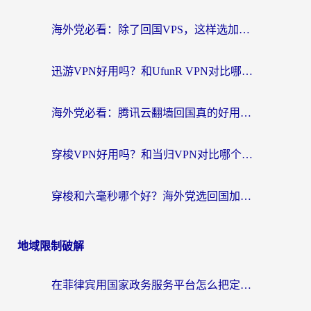
海外党必看：除了回国VPS，这样选加速器也能无缝刷国内资源？
迅游VPN好用吗？和UfunR VPN对比哪个回国效果更好？海外党亲测避坑指南
海外党必看：腾讯云翻墙回国真的好用吗？+ 3步选对回国加速器指南
穿梭VPN好用吗？和当归VPN对比哪个回国效果更好？海外党亲测实用指南
穿梭和六毫秒哪个好？海外党选回国加速器的避坑指南，附番茄加速器实测
地域限制破解
在菲律宾用国家政务服务平台怎么把定位修改到中国国内？3步解决+海外看剧听歌全攻略