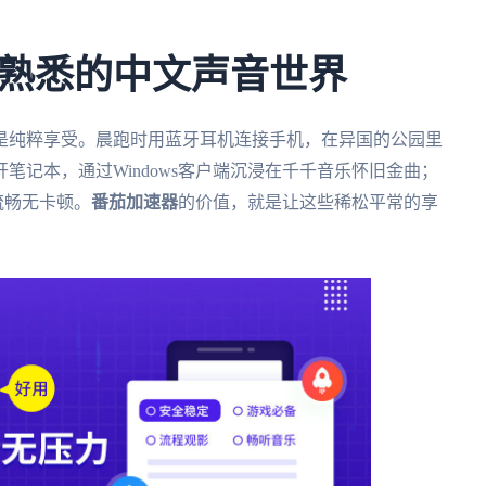
。
熟悉的中文声音世界
是纯粹享受。晨跑时用蓝牙耳机连接手机，在异国的公园里
笔记本，通过Windows客户端沉浸在千千音乐怀旧金曲；
流畅无卡顿。
番茄加速器
的价值，就是让这些稀松平常的享