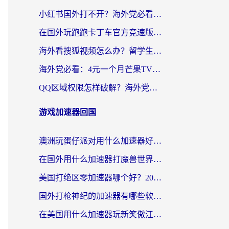
小红书国外打不开？海外党必看！3步解决国内影音、生活服务全畅通
在国外玩跑跑卡丁车官方竞速版总卡顿？这篇攻略帮你解决地区限制+低延迟难题
海外看搜狐视频怎么办？留学生亲测有效的回国加速器选择指南
海外党必看：4元一个月芒果TV会员？选对回国加速器就能实现！
QQ区域权限怎样破解？海外党亲测有效的回国加速方案（附看剧看电影神器推荐）
游戏加速器回国
澳洲玩蛋仔派对用什么加速器好？留学生亲测有效的国服游戏加速指南
在国外用什么加速器打魔兽世界不卡？海外党国服游戏流畅指南
美国打绝区零加速器哪个好？2026海外玩家实测指南（附英国部落冲突梦幻西游加速技巧）
国外打枪神纪的加速器有哪些软件？2026海外玩家亲测实用指南
在美国用什么加速器玩新笑傲江湖比较好一点？海外玩家亲测的靠谱方案