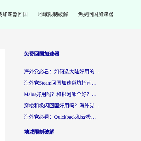
戏加速器回国
地域限制破解
免费回国加速器
免费回国加速器
海外党必看：如何选大陆好用的vpn？一篇解决你的回国访问难题
海外党Steam回国加速避坑指南：从延迟卡顿到无缝畅玩，我踩过的坑和最优解
Malus好用吗？和银河哪个好？海外党选回国加速器的避坑指南（附乌克兰玩国内游戏实测）
穿梭和极闪回国好用吗？海外党亲测4款加速器+1个隐藏宝藏
海外党必看：Quickback和云极好用吗？3招教你选对回国加速器（附PC端VPN实测对比）
地域限制破解