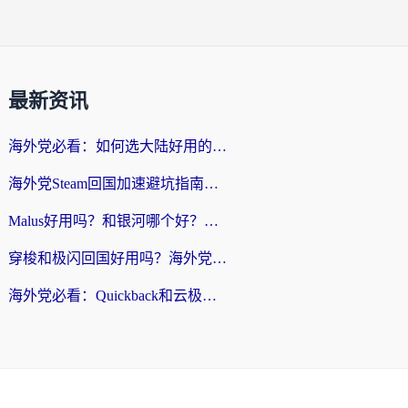
最新资讯
海外党必看：如何选大陆好用的vpn？一篇解决你的回国访问难题
海外党Steam回国加速避坑指南：从延迟卡顿到无缝畅玩，我踩过的坑和最优解
Malus好用吗？和银河哪个好？海外党选回国加速器的避坑指南（附乌克兰玩国内游戏实测）
穿梭和极闪回国好用吗？海外党亲测4款加速器+1个隐藏宝藏
海外党必看：Quickback和云极好用吗？3招教你选对回国加速器（附PC端VPN实测对比）